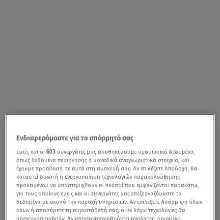
Ενδιαφερόμαστε για το απόρρητό σας
Εμείς και οι
603
συνεργάτες μας αποθηκεύουμε προσωπικά δεδομένα,
όπως δεδομένα περιήγησης ή μοναδικά αναγνωριστικά στοιχεία, και
έχουμε πρόσβαση σε αυτά στη συσκευή σας. Αν επιλέξετε Αποδοχή, θα
καταστεί δυνατή η ενεργοποίηση τεχνολογιών παρακολούθησης
προκειμένου να υποστηριχθούν οι σκοποί που εμφανίζονται παρακάτω,
για τους οποίους εμείς και οι συνεργάτες μας επεξεργαζόμαστε τα
δεδομένα με σκοπό την παροχή υπηρεσιών. Αν επιλέξετε Απόρριψη όλων
όλων ή αποσύρετε τη συγκατάθεσή σας, οι εν λόγω τεχνολογίες θα
απενεργοποιηθούν. Αν απενεργοποιηθούν οι ιχνηλάτες, ορισμένο