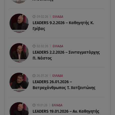
07.08.26 , 21:03
Σε τρία επίπεδα οι παραβιάσεις της Τουρκίας στο
09.02.26
ΕΛΛΑΔΑ
Αιγαίο
LEADERS 9.2.2026 – Καθηγητής Κ.
Γρίβας
07.08.26 , 21:00
MINI Aceman E: Τα αξεσουάρ για περιπετειώδεις
διαδρομές
02.02.26
ΕΛΛΑΔΑ
LEADERS 2.2.2026 – Συνταγματάρχης
07.08.26 , 20:47
Π. Νάστος
Χανιά: Νεκρή βρέθηκε αγνοούμενη - Ξέφυγε από
αστυνομικούς που την εντόπισαν
26.01.26
ΕΛΛΑΔΑ
LEADERS 26.01.2026 –
Βατραχάνθρωπος Τ. Χατζαντώνης
19.01.26
ΕΛΛΑΔΑ
LEADERS 19.01.2026 – Αν. Καθηγητής