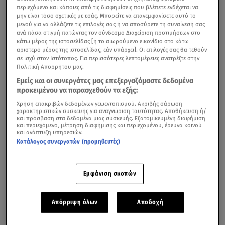
περιεχόμενο και κάποιες από τις διαφημίσεις που βλέπετε ενδέχεται να
μην είναι τόσο σχετικές με εσάς. Μπορείτε να επανεμφανίσετε αυτό το
μενού για να αλλάξετε τις επιλογές σας ή να αποσύρετε τη συναίνεσή σας
ανά πάσα στιγμή πατώντας τον σύνδεσμο Διαχείριση προτιμήσεων στο
κάτω μέρος της ιστοσελίδας [ή το αιωρούμενο εικονίδιο στο κάτω
αριστερό μέρος της ιστοσελίδας, εάν υπάρχει]. Οι επιλογές σας θα τεθούν
σε ισχύ στον Ιστότοπος. Για περισσότερες λεπτομέρειες ανατρέξτε στην
Πολιτική Απορρήτου μας.
Εμείς και οι συνεργάτες μας επεξεργαζόμαστε δεδομένα
προκειμένου να παρασχεθούν τα εξής:
Χρήση επακριβών δεδομένων γεωεντοπισμού. Ακριβής σάρωση
χαρακτηριστικών συσκευής για αναγνώριση ταυτότητας. Αποθήκευση ή/
και πρόσβαση στα δεδομένα μιας συσκευής. Εξατομικευμένη διαφήμιση
και περιεχόμενο, μέτρηση διαφήμισης και περιεχομένου, έρευνα κοινού
και ανάπτυξη υπηρεσιών.
Κατάλογος συνεργατών (προμηθευτές)
Εμφάνιση σκοπών
Απόρριψη όλων
Αποδοχή