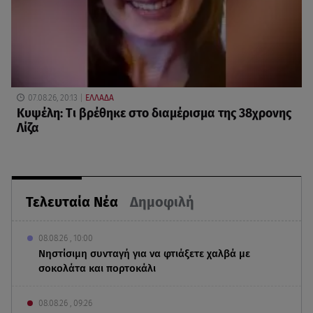
07.08.26, 20:13
ΕΛΛΑΔΑ
Κυψέλη: Tι βρέθηκε στο διαμέρισμα της 38χρονης
Λίζα
Τελευταία Νέα
Δημοφιλή
08.08.26 , 10:00
Νηστίσιμη συνταγή για να φτιάξετε χαλβά με
σοκολάτα και πορτοκάλι
08.08.26 , 09:26