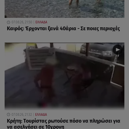
07.08.26, 21:50
ΕΛΛΑΔΑ
Καιρός: Έρχονται ξανά 40άρια - Σε ποιες περιοχές
07.08.26, 21:32
ΕΛΛΑΔΑ
Κρήτη: Τουρίστας ρωτούσε πόσο να πληρώσει για
να ασελγήσει σε 10χρονη