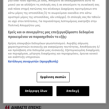
μην είναι τόσο σχετικές με εσάς. Μπορείτε να επανεμφανίσετε αυτό το
μενού για να αλλάξετε τις επιλογές σας ή να αποσύρετε τη συναίνεσή σας
ανά πάσα στιγμή πατώντας τον σύνδεσμο Διαχείριση προτιμήσεων στο
κάτω μέρος της ιστοσελίδας [ή το αιωρούμενο εικονίδιο στο κάτω
αριστερό μέρος της ιστοσελίδας, εάν υπάρχει]. Οι επιλογές σας θα τεθούν
σε ισχύ στον Ιστότοπος. Για περισσότερες λεπτομέρειες ανατρέξτε στην
Πολιτική Απορρήτου μας.
Εμείς και οι συνεργάτες μας επεξεργαζόμαστε δεδομένα
προκειμένου να παρασχεθούν τα εξής:
Χρήση επακριβών δεδομένων γεωεντοπισμού. Ακριβής σάρωση
χαρακτηριστικών συσκευής για αναγνώριση ταυτότητας. Αποθήκευση ή/
και πρόσβαση στα δεδομένα μιας συσκευής. Εξατομικευμένη διαφήμιση
Σοκάρουν οι πρώτες εικόνες μετά την απίστευτη
και περιεχόμενο, μέτρηση διαφήμισης και περιεχομένου, έρευνα κοινού
και ανάπτυξη υπηρεσιών.
τραγωδία που ζει από τα ξημερώματα της Τετάρτης η
Κατάλογος συνεργατών (προμηθευτές)
Δυτική Αττική.
Οι φωτογρφίες από την περιοχή
κόβουν την ανάσα
,
Εμφάνιση σκοπών
καθώς λόγω της θεομηνίας
τουλάχιστον 14 άνθρωποι
έχασαν τη ζωή τους, ενώ υπάρχει φόβος για
Απόρριψη όλων
Αποδοχή
περισσότερους νεκρούς.