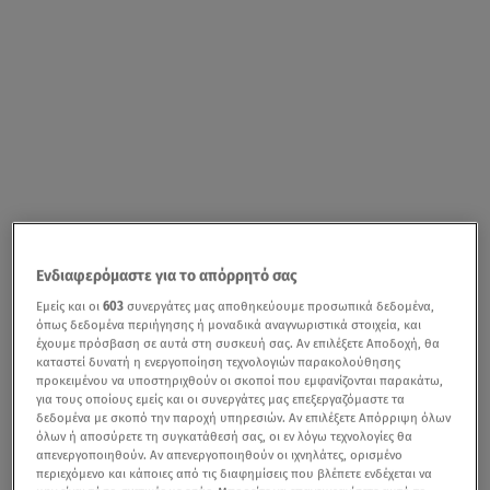
Ενδιαφερόμαστε για το απόρρητό σας
Εμείς και οι
603
συνεργάτες μας αποθηκεύουμε προσωπικά δεδομένα,
όπως δεδομένα περιήγησης ή μοναδικά αναγνωριστικά στοιχεία, και
έχουμε πρόσβαση σε αυτά στη συσκευή σας. Αν επιλέξετε Αποδοχή, θα
καταστεί δυνατή η ενεργοποίηση τεχνολογιών παρακολούθησης
προκειμένου να υποστηριχθούν οι σκοποί που εμφανίζονται παρακάτω,
για τους οποίους εμείς και οι συνεργάτες μας επεξεργαζόμαστε τα
δεδομένα με σκοπό την παροχή υπηρεσιών. Αν επιλέξετε Απόρριψη όλων
όλων ή αποσύρετε τη συγκατάθεσή σας, οι εν λόγω τεχνολογίες θα
απενεργοποιηθούν. Αν απενεργοποιηθούν οι ιχνηλάτες, ορισμένο
περιεχόμενο και κάποιες από τις διαφημίσεις που βλέπετε ενδέχεται να