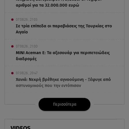
αριθμοί για τα 32.000.000 ευρώ
07.08.26 , 21:03
Σε τρία επίπεδα οι παραβιάσεις της Τουρκίας στο
Αιγαίο
07.08.26 , 21:00
MINI Aceman E: Τα αξεσουάρ για περιπετειώδεις
διαδρομές
07.08.26 , 20:47
Χανιά: Νεκρή βρέθηκε αγνοούμενη - Ξέφυγε από
αστυνομικούς που την εντόπισαν
07.08.26 , 20:18
Περισσότερα
Μυστράς: Κρίσιμος για το κατηγορητήριο ο
χρόνος θανάτου του 90χρονου
07.08.26 , 20:13
VIDEOS