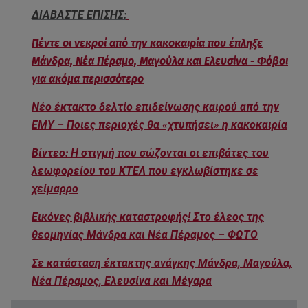
ΔΙΑΒΑΣΤΕ ΕΠΙΣΗΣ:
Πέντε οι νεκροί από την κακοκαιρία που έπληξε
Μάνδρα, Νέα Πέραμο, Μαγούλα και Ελευσίνα - Φόβοι
για ακόμα περισσότερο
Νέο έκτακτο δελτίο επιδείνωσης καιρού από την
ΕΜΥ – Ποιες περιοχές θα «χτυπήσει» η κακοκαιρία
Βίντεο: Η στιγμή που σώζονται οι επιβάτες του
λεωφορείου του ΚΤΕΛ που εγκλωβίστηκε σε
χείμαρρο
Εικόνες βιβλικής καταστροφής! Στο έλεος της
θεομηνίας Μάνδρα και Νέα Πέραμος – ΦΩΤΟ
Σε κατάσταση έκτακτης ανάγκης Μάνδρα, Μαγούλα,
Νέα Πέραμος, Ελευσίνα και Μέγαρα