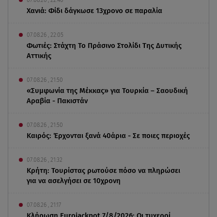
Χανιά: Φίδι δάγκωσε 13χρονο σε παραλία
07.08.26 , 22:05
Φωτιές: Στάχτη Το Πράσινο Στολίδι Της Δυτικής
Αττικής
07.08.26 , 21:50
«Συμφωνία της Μέκκας» για Τουρκία – Σαουδική
Αραβία - Πακιστάν
07.08.26 , 21:50
Καιρός: Έρχονται ξανά 40άρια - Σε ποιες περιοχές
07.08.26 , 21:32
Κρήτη: Τουρίστας ρωτούσε πόσο να πληρώσει
για να ασελγήσει σε 10χρονη
07.08.26 , 21:17
Κλήρωση Eurojackpot 7/8/2026: Οι τυχεροί