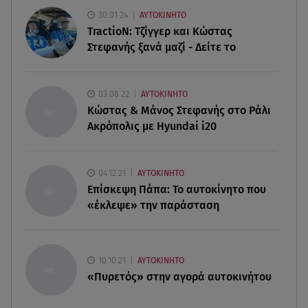
Αθηνά Οικονομάκου από την Μπόρα Μπόρα:
30.01.24
ΑΥΤΟΚΙΝΗΤΟ
«Έσκασε όλη η κούραση του χειμώνα»
TractioN: Τζίγγερ και Κώστας
Στεφανής ξανά μαζί - Δείτε το
06.08.26 , 20:04
Σαμοθράκη: Συγκλονιστική διάσωση 15χρονης
από δύσβατο φαράγγι
03.08.22
ΑΥΤΟΚΙΝΗΤΟ
Κώστας & Μάνος Στεφανής στο Ράλι
Ακρόπολις με Hyundai i20
06.08.26 , 19:44
Πότε δεν επιβάλλεται φόρος κληρονομιάς σε
τραπεζικές καταθέσεις
04.12.21
ΑΥΤΟΚΙΝΗΤΟ
Επίσκεψη Πάπα: Το αυτοκίνητο που
06.08.26 , 19:17
«έκλεψε» την παράσταση
Κυψέλη: «Βιώνουμε βαθιά οδύνη» - Τι λέει η
οικογένεια της Λίζα
06.08.26 , 19:10
10.10.21
ΑΥΤΟΚΙΝΗΤΟ
Μπαντέρας: «Η καρδιακή προσβολή ήταν το
«Πυρετός» στην αγορά αυτοκινήτου
καλύτερο πράγμα που μου συνέβη»