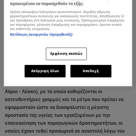
προκειμένου να παρασχεθούν τα εξής:
Χρήση επακριβών δεδομένων γεωεντοπισμού. Ακριβής σάρωση
χαρακτηριστικών συσκευής για αναγνώριση ταυτότητας. Αποθήκευση ή/
και πρόσβαση στα δεδομένα μιας συσκευής. Εξατομικευμένη διαφήμιση
και περιεχόμενο, μέτρηση διαφήμισης και περιεχομένου, έρευνα κοινού
και ανάπτυξη υπηρεσιών.
Κατάλογος συνεργατών (προμηθευτές)
Εμφάνιση σκοπών
Το Piaggio Group υπέγραψε Πρωτόκολλα με τις
συνδικαλιστικές ενώσεις των ιταλικών εργοστασίων
Απόρριψη όλων
Αποδοχή
της Piaggio (Ποντεντέρα - Πίζα), της Aprilia (Νοάλε και
Σκορτσέ - Βενετία) και της Moto Guzzi (Μαντέλο ντελ
Λάριο - Λέκκο), με τα οποία καθορίζονται οι
κατευθυντήριες γραμμές και τα μέτρα που πρέπει να
εφαρμοστούν ώστε να διασφαλιστεί η μέγιστη
προστασία της υγείας των εργαζομένων με την
επανεκκίνηση των παραγωγικών δραστηριοτήτων, οι
οποίες έχουν τεθεί προσωρινά σε αναστολή λόγω του