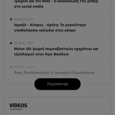
Τροχαίο για τον Mike - Η ανακοίνωση του ράπερ
στα social media
06.08.26 , 21:22
Ισραήλ - Κύπρος - Κρήτη: Το μεγαλύτερο
υποθαλάσσιο καλώδιο στον κόσμο
06.08.26 , 21:07
Motor Oil: Δωρεά πυροσβεστικών οχημάτων και
εξοπλισμού στον Άγιο Βασίλειο
06.08.26 , 20:49
Άκης Παυλόπουλος: Η τρυφερή εξομολόγηση
της συζύγου του, Ελένης Φωτοπούλου
Περισσότερα
06.08.26 , 20:25
Πώς επικοινωνούν τα ελικόπτερα στη φωτιά και
ο ρόλος του «συνδέσμου»
VIDEOS
06.08.26 , 20:16