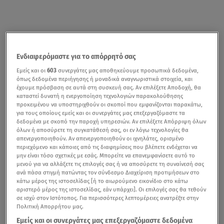
Ενδιαφερόμαστε για το απόρρητό σας
Εμείς και οι
603
συνεργάτες μας αποθηκεύουμε προσωπικά δεδομένα,
όπως δεδομένα περιήγησης ή μοναδικά αναγνωριστικά στοιχεία, και
έχουμε πρόσβαση σε αυτά στη συσκευή σας. Αν επιλέξετε Αποδοχή, θα
καταστεί δυνατή η ενεργοποίηση τεχνολογιών παρακολούθησης
προκειμένου να υποστηριχθούν οι σκοποί που εμφανίζονται παρακάτω,
για τους οποίους εμείς και οι συνεργάτες μας επεξεργαζόμαστε τα
δεδομένα με σκοπό την παροχή υπηρεσιών. Αν επιλέξετε Απόρριψη όλων
όλων ή αποσύρετε τη συγκατάθεσή σας, οι εν λόγω τεχνολογίες θα
απενεργοποιηθούν. Αν απενεργοποιηθούν οι ιχνηλάτες, ορισμένο
περιεχόμενο και κάποιες από τις διαφημίσεις που βλέπετε ενδέχεται να
μην είναι τόσο σχετικές με εσάς. Μπορείτε να επανεμφανίσετε αυτό το
μενού για να αλλάξετε τις επιλογές σας ή να αποσύρετε τη συναίνεσή σας
ανά πάσα στιγμή πατώντας τον σύνδεσμο Διαχείριση προτιμήσεων στο
κάτω μέρος της ιστοσελίδας [ή το αιωρούμενο εικονίδιο στο κάτω
αριστερό μέρος της ιστοσελίδας, εάν υπάρχει]. Οι επιλογές σας θα τεθούν
σε ισχύ στον Ιστότοπος. Για περισσότερες λεπτομέρειες ανατρέξτε στην
Πολιτική Απορρήτου μας.
Εμείς και οι συνεργάτες μας επεξεργαζόμαστε δεδομένα