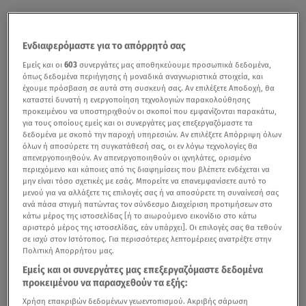
Ενδιαφερόμαστε για το απόρρητό σας
Εμείς και οι
603
συνεργάτες μας αποθηκεύουμε προσωπικά δεδομένα,
όπως δεδομένα περιήγησης ή μοναδικά αναγνωριστικά στοιχεία, και
έχουμε πρόσβαση σε αυτά στη συσκευή σας. Αν επιλέξετε Αποδοχή, θα
καταστεί δυνατή η ενεργοποίηση τεχνολογιών παρακολούθησης
προκειμένου να υποστηριχθούν οι σκοποί που εμφανίζονται παρακάτω,
για τους οποίους εμείς και οι συνεργάτες μας επεξεργαζόμαστε τα
δεδομένα με σκοπό την παροχή υπηρεσιών. Αν επιλέξετε Απόρριψη όλων
όλων ή αποσύρετε τη συγκατάθεσή σας, οι εν λόγω τεχνολογίες θα
απενεργοποιηθούν. Αν απενεργοποιηθούν οι ιχνηλάτες, ορισμένο
περιεχόμενο και κάποιες από τις διαφημίσεις που βλέπετε ενδέχεται να
μην είναι τόσο σχετικές με εσάς. Μπορείτε να επανεμφανίσετε αυτό το
μενού για να αλλάξετε τις επιλογές σας ή να αποσύρετε τη συναίνεσή σας
ανά πάσα στιγμή πατώντας τον σύνδεσμο Διαχείριση προτιμήσεων στο
κάτω μέρος της ιστοσελίδας [ή το αιωρούμενο εικονίδιο στο κάτω
αριστερό μέρος της ιστοσελίδας, εάν υπάρχει]. Οι επιλογές σας θα τεθούν
σε ισχύ στον Ιστότοπος. Για περισσότερες λεπτομέρειες ανατρέξτε στην
Πολιτική Απορρήτου μας.
Εμείς και οι συνεργάτες μας επεξεργαζόμαστε δεδομένα
προκειμένου να παρασχεθούν τα εξής:
Χρήση επακριβών δεδομένων γεωεντοπισμού. Ακριβής σάρωση