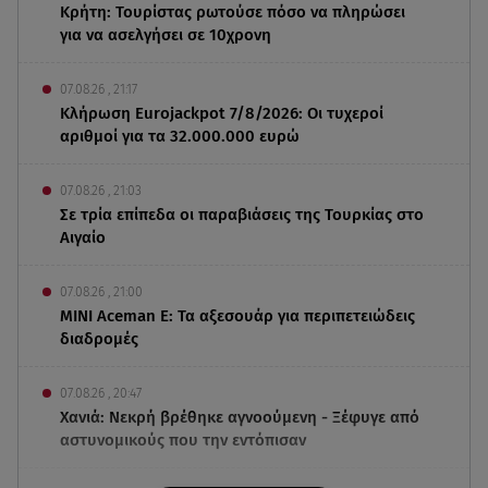
Κρήτη: Τουρίστας ρωτούσε πόσο να πληρώσει
για να ασελγήσει σε 10χρονη
07.08.26 , 21:17
Κλήρωση Eurojackpot 7/8/2026: Οι τυχεροί
αριθμοί για τα 32.000.000 ευρώ
07.08.26 , 21:03
Σε τρία επίπεδα οι παραβιάσεις της Τουρκίας στο
Αιγαίο
07.08.26 , 21:00
MINI Aceman E: Τα αξεσουάρ για περιπετειώδεις
διαδρομές
07.08.26 , 20:47
Χανιά: Νεκρή βρέθηκε αγνοούμενη - Ξέφυγε από
αστυνομικούς που την εντόπισαν