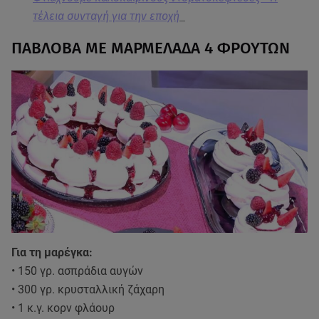
τέλεια συνταγή για την εποχή
ΠΑΒΛΟΒΑ ΜΕ ΜΑΡΜΕΛΑΔΑ 4 ΦΡΟΥΤΩΝ
Για τη μαρέγκα:
• 150 γρ. ασπράδια αυγών
• 300 γρ. κρυσταλλική ζάχαρη
• 1 κ.γ. κορν φλάουρ