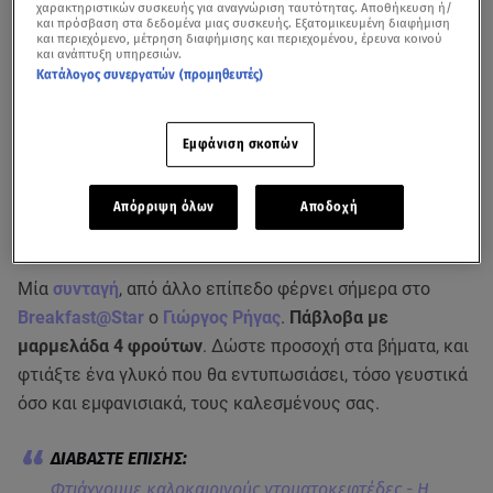
χαρακτηριστικών συσκευής για αναγνώριση ταυτότητας. Αποθήκευση ή/
και πρόσβαση στα δεδομένα μιας συσκευής. Εξατομικευμένη διαφήμιση
και περιεχόμενο, μέτρηση διαφήμισης και περιεχομένου, έρευνα κοινού
και ανάπτυξη υπηρεσιών.
Κατάλογος συνεργατών (προμηθευτές)
Εμφάνιση σκοπών
Απόρριψη όλων
Αποδοχή
Μία
συνταγή
, από άλλο επίπεδο φέρνει σήμερα στο
Breakfast@Star
ο
Γιώργος Ρήγας
.
Πάβλοβα με
μαρμελάδα 4 φρούτων
. Δώστε προσοχή στα βήματα, και
φτιάξτε ένα γλυκό που θα εντυπωσιάσει, τόσο γευστικά
όσο και εμφανισιακά, τους καλεσμένους σας.
Φτιάχνουμε καλοκαιρινούς ντοματοκεφτέδες - Η