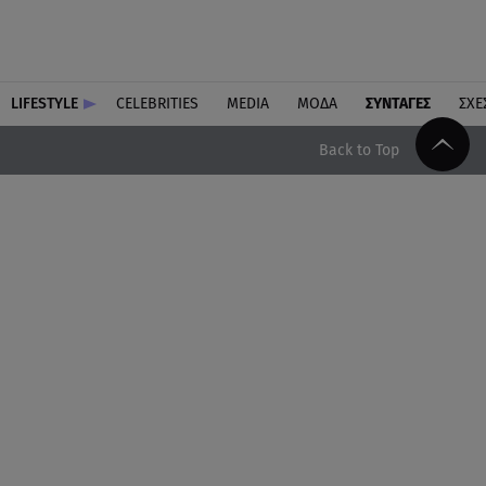
LIFESTYLE
CELEBRITIES
MEDIA
ΜΟΔΑ
ΣΥΝΤΑΓΕΣ
ΣΧΕ
Back to Top