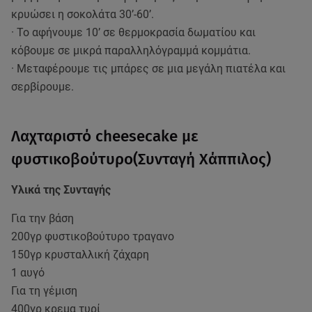
κρυώσει η σοκολάτα 30’-60’.
· Το αφήνουμε 10’ σε θερμοκρασία δωματίου και
κόβουμε σε μικρά παραλληλόγραμμά κομμάτια.
· Μεταφέρουμε τις μπάρες σε μια μεγάλη πιατέλα και
σερβίρουμε.
Λαχταριστό cheesecake με
φυστικοβούτυρο(Συνταγή Χάππιλος)
Υλικά της Συνταγής
Για την βάση
200γρ φυστικοβούτυρο τραγανο
150γρ κρυσταλλική ζάχαρη
1 αυγό
Για τη γέμιση
400γρ κρεμα τυρί