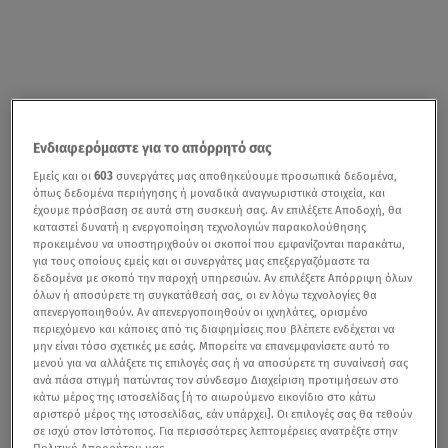
Ενδιαφερόμαστε για το απόρρητό σας
Εμείς και οι
603
συνεργάτες μας αποθηκεύουμε προσωπικά δεδομένα,
όπως δεδομένα περιήγησης ή μοναδικά αναγνωριστικά στοιχεία, και
έχουμε πρόσβαση σε αυτά στη συσκευή σας. Αν επιλέξετε Αποδοχή, θα
καταστεί δυνατή η ενεργοποίηση τεχνολογιών παρακολούθησης
προκειμένου να υποστηριχθούν οι σκοποί που εμφανίζονται παρακάτω,
για τους οποίους εμείς και οι συνεργάτες μας επεξεργαζόμαστε τα
δεδομένα με σκοπό την παροχή υπηρεσιών. Αν επιλέξετε Απόρριψη όλων
όλων ή αποσύρετε τη συγκατάθεσή σας, οι εν λόγω τεχνολογίες θα
απενεργοποιηθούν. Αν απενεργοποιηθούν οι ιχνηλάτες, ορισμένο
περιεχόμενο και κάποιες από τις διαφημίσεις που βλέπετε ενδέχεται να
μην είναι τόσο σχετικές με εσάς. Μπορείτε να επανεμφανίσετε αυτό το
μενού για να αλλάξετε τις επιλογές σας ή να αποσύρετε τη συναίνεσή σας
ανά πάσα στιγμή πατώντας τον σύνδεσμο Διαχείριση προτιμήσεων στο
κάτω μέρος της ιστοσελίδας [ή το αιωρούμενο εικονίδιο στο κάτω
αριστερό μέρος της ιστοσελίδας, εάν υπάρχει]. Οι επιλογές σας θα τεθούν
σε ισχύ στον Ιστότοπος. Για περισσότερες λεπτομέρειες ανατρέξτε στην