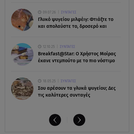
09.07.26
ΣΥΝΤΑΓΕΣ
09.08.26 , 11:12
Γλυκό ψυγείου μιλφέιγ: Φτιάξτε το
Αλέξανδρος Τσουβέλας για Εύα Καρύδη: «Θα το
και απολαύστε το, δροσερό και
έκανα 500 φορές»
09.08.26 , 10:46
12.10.25
ΣΥΝΤΑΓΕΣ
Μπαμπάς για δεύτερη φορά ο Γιάννης
Breakfast@Star: O Xρήστος Μοίρας
Κωνσταντέλιας
έκανε ντεμπούτο με το πιο νόστιμο
18.05.25
ΣΥΝΤΑΓΕΣ
Σου αρέσουν τα γλυκά ψυγείου; Δες
τις καλύτερες συνταγές