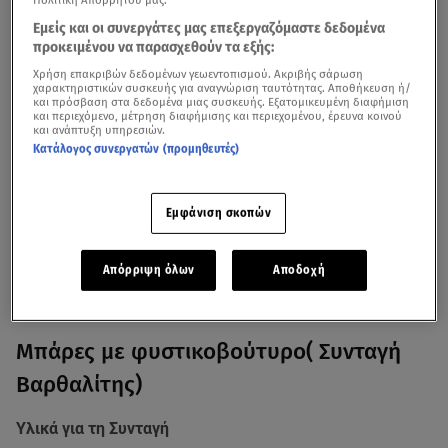
Πολιτική Απορρήτου μας.
Εμείς και οι συνεργάτες μας επεξεργαζόμαστε δεδομένα
προκειμένου να παρασχεθούν τα εξής:
Χρήση επακριβών δεδομένων γεωεντοπισμού. Ακριβής σάρωση
χαρακτηριστικών συσκευής για αναγνώριση ταυτότητας. Αποθήκευση ή/
και πρόσβαση στα δεδομένα μιας συσκευής. Εξατομικευμένη διαφήμιση
και περιεχόμενο, μέτρηση διαφήμισης και περιεχομένου, έρευνα κοινού
Αν σου αρέσει το φυστικοβούτυρο μπορείς να
και ανάπτυξη υπηρεσιών.
δοκιμάσεις δύο συνταγές στις οποίες πρωταγωνιστεί
Κατάλογος συνεργατών (προμηθευτές)
και τις οποίες έφτιαξαν ο
Σταύρος Βαρθαλίτης
και ο
Παύλος Χάππιλος
στην εκπομπή
breakfast@star.
Εμφάνιση σκοπών
Απόρριψη όλων
Αποδοχή
Halloween: Δύο «τρομακτικά» γλυκές συνταγές που
θα ξετρελάνουν τα παιδιά
Μπάρες με φυστικοβούτυρο( Συνταγή
Βαρθαλίτης)
Υλικά για τη Συνταγή