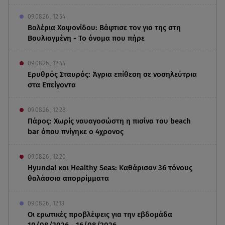
09.08.26 , 12:54
Βαλέρια Χοψονίδου: Βάφτισε τον γιο της στη
Βουλιαγμένη - Το όνομα που πήρε
09.08.26 , 12:44
Ερυθρός Σταυρός: Άγρια επίθεση σε νοσηλεύτρια
στα Επείγοντα
09.08.26 , 12:28
Πάρος: Χωρίς ναυαγοσώστη η πισίνα του beach
bar όπου πνίγηκε ο 4χρονος
09.08.26 , 12:20
Hyundai και Healthy Seas: Καθάρισαν 36 τόνους
θαλάσσια απορρίμματα
09.08.26 , 12:13
Οι ερωτικές προβλέψεις για την εβδομάδα
10/08/2026 - 16/08/2026