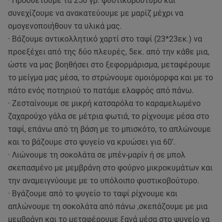
· Προσθέτουμε τα 250 γρ. φυστικοβούτυρο και
συνεχίζουμε να ανακατεύουμε με μαρίζ μέχρι να
ομογενοποιήθουν τα υλικά μας.
· Βάζουμε αντικολλητικό χαρτί στο ταψί (23*23εκ.) να
προεξέχει από της δύο πλευρές, 5εκ. από την κάθε μια,
ώστε να μας βοηθήσει στο ξεφορμάρισμα, μεταφέρουμε
το μείγμα μας μέσα, το στρώνουμε ομοιόμορφα και με το
πάτο ενός ποτηριού το πατάμε ελαφρός από πάνω.
· Ζεσταίνουμε σε μικρή κατσαρόλα το καραμελωμένο
ζαχαρούχο γάλα σε μέτρια φωτιά, το ρίχνουμε μέσα στο
ταψί, επάνω από τη βάση με το μπισκότο, το απλώνουμε
και το βάζουμε στο ψυγείο να κρυώσει για 60’.
· Λιώνουμε τη σοκολάτα σε μπέν-μαρίν ή σε μπολ
σκεπασμένο με μεμβράνη στο φούρνο μικροκυμάτων και
την αναμειγνύουμε με το υπόλοιπο φυστικοβούτυρο.
· Βγάζουμε από το ψυγείο το ταψί ρίχνουμε και
απλώνουμε τη σοκολάτα από πάνω ,σκεπάζουμε με μια
μεμβράνη και το μεταφέρουμε ξανά μέσα στο ψυγείο να