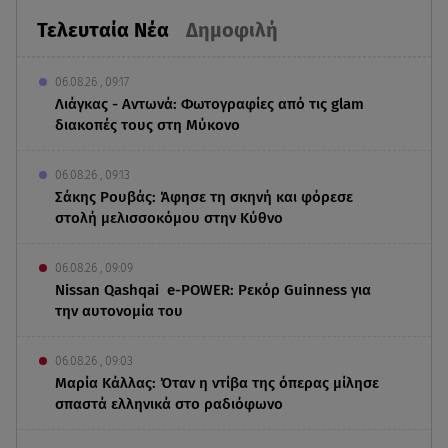
Τελευταία Νέα
Δημοφιλή
06.08.26 , 09:17
Λιάγκας - Αντωνά: Φωτογραφίες από τις glam
διακοπές τους στη Μύκονο
06.08.26 , 09:13
Σάκης Ρουβάς: Άφησε τη σκηνή και φόρεσε
στολή μελισσοκόμου στην Κύθνο
06.08.26 , 09:09
Nissan Qashqai e-POWER: Ρεκόρ Guinness για
την αυτονομία του
06.08.26 , 09:03
Μαρία Κάλλας: Όταν η ντίβα της όπερας μίλησε
σπαστά ελληνικά στο ραδιόφωνο