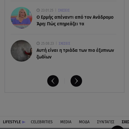
Αλεξάνδρα Νίκα: Η... χρυσή ώρα στο σκάφος με
23.01.25
ΣΧΕΣΕΙΣ
την καλύτερη παρέα!
Ο Ερμής απέναντι από τον Ανάδρομο
Άρη: Πώς επηρεάζει τα
25.08.23
ΣΧΕΣΕΙΣ
Aυτή είναι η τριάδα των πιο έξυπνων
ζωδίων
LIFESTYLE
CELEBRITIES
MEDIA
ΜΟΔΑ
ΣΥΝΤΑΓΕΣ
ΣΧΕ