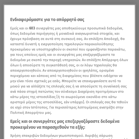
Ενδιαφερόμαστε για το απόρρητό σας
Εμείς και οι
603
συνεργάτες μας αποθηκεύουμε προσωπικά δεδομένα,
όπως δεδομένα περιήγησης ή μοναδικά αναγνωριστικά στοιχεία, και
έχουμε πρόσβαση σε αυτά στη συσκευή σας. Αν επιλέξετε Αποδοχή, θα
καταστεί δυνατή η ενεργοποίηση τεχνολογιών παρακολούθησης
προκειμένου να υποστηριχθούν οι σκοποί που εμφανίζονται παρακάτω,
για τους οποίους εμείς και οι συνεργάτες μας επεξεργαζόμαστε τα
δεδομένα με σκοπό την παροχή υπηρεσιών. Αν επιλέξετε Απόρριψη όλων
όλων ή αποσύρετε τη συγκατάθεσή σας, οι εν λόγω τεχνολογίες θα
απενεργοποιηθούν. Αν απενεργοποιηθούν οι ιχνηλάτες, ορισμένο
περιεχόμενο και κάποιες από τις διαφημίσεις που βλέπετε ενδέχεται να
μην είναι τόσο σχετικές με εσάς. Μπορείτε να επανεμφανίσετε αυτό το
μενού για να αλλάξετε τις επιλογές σας ή να αποσύρετε τη συναίνεσή σας
ανά πάσα στιγμή πατώντας τον σύνδεσμο Διαχείριση προτιμήσεων στο
κάτω μέρος της ιστοσελίδας [ή το αιωρούμενο εικονίδιο στο κάτω
αριστερό μέρος της ιστοσελίδας, εάν υπάρχει]. Οι επιλογές σας θα τεθούν
σε ισχύ στον Ιστότοπος. Για περισσότερες λεπτομέρειες ανατρέξτε στην
Πολιτική Απορρήτου μας.
Εμείς και οι συνεργάτες μας επεξεργαζόμαστε δεδομένα
προκειμένου να παρασχεθούν τα εξής:
Χρήση επακριβών δεδομένων γεωεντοπισμού. Ακριβής σάρωση