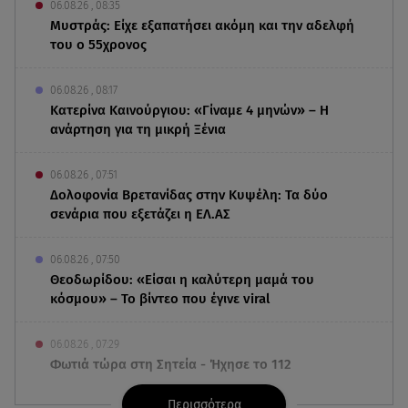
06.08.26 , 08:35
Μυστράς: Είχε εξαπατήσει ακόμη και την αδελφή
του ο 55χρονος
06.08.26 , 08:17
Κατερίνα Καινούργιου: «Γίναμε 4 μηνών» – Η
ανάρτηση για τη μικρή Ξένια
06.08.26 , 07:51
Δολοφονία Βρετανίδας στην Κυψέλη: Τα δύο
σενάρια που εξετάζει η ΕΛ.ΑΣ
06.08.26 , 07:50
Θεοδωρίδου: «Είσαι η καλύτερη μαμά του
κόσμου» – Το βίντεο που έγινε viral
06.08.26 , 07:29
Φωτιά τώρα στη Σητεία - Ήχησε το 112
Περισσότερα