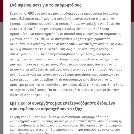
Ενδιαφερόμαστε για το απόρρητό σας
Εμείς και οι
603
συνεργάτες μας αποθηκεύουμε προσωπικά δεδομένα,
όπως δεδομένα περιήγησης ή μοναδικά αναγνωριστικά στοιχεία, και
έχουμε πρόσβαση σε αυτά στη συσκευή σας. Αν επιλέξετε Αποδοχή, θα
καταστεί δυνατή η ενεργοποίηση τεχνολογιών παρακολούθησης
προκειμένου να υποστηριχθούν οι σκοποί που εμφανίζονται παρακάτω,
για τους οποίους εμείς και οι συνεργάτες μας επεξεργαζόμαστε τα
δεδομένα με σκοπό την παροχή υπηρεσιών. Αν επιλέξετε Απόρριψη όλων
όλων ή αποσύρετε τη συγκατάθεσή σας, οι εν λόγω τεχνολογίες θα
απενεργοποιηθούν. Αν απενεργοποιηθούν οι ιχνηλάτες, ορισμένο
περιεχόμενο και κάποιες από τις διαφημίσεις που βλέπετε ενδέχεται να
μην είναι τόσο σχετικές με εσάς. Μπορείτε να επανεμφανίσετε αυτό το
μενού για να αλλάξετε τις επιλογές σας ή να αποσύρετε τη συναίνεσή σας
ανά πάσα στιγμή πατώντας τον σύνδεσμο Διαχείριση προτιμήσεων στο
κάτω μέρος της ιστοσελίδας [ή το αιωρούμενο εικονίδιο στο κάτω
αριστερό μέρος της ιστοσελίδας, εάν υπάρχει]. Οι επιλογές σας θα τεθούν
σε ισχύ στον Ιστότοπος. Για περισσότερες λεπτομέρειες ανατρέξτε στην
Πολιτική Απορρήτου μας.
Εμείς και οι συνεργάτες μας επεξεργαζόμαστε δεδομένα
11.05.20, 12:14
προκειμένου να παρασχεθούν τα εξής:
Επένδυσε στη θετική πλευρά της ζωής!
Χρήση επακριβών δεδομένων γεωεντοπισμού. Ακριβής σάρωση
χαρακτηριστικών συσκευής για αναγνώριση ταυτότητας. Αποθήκευση ή/
και πρόσβαση στα δεδομένα μιας συσκευής. Εξατομικευμένη διαφήμιση
και περιεχόμενο, μέτρηση διαφήμισης και περιεχομένου, έρευνα κοινού
και ανάπτυξη υπηρεσιών.