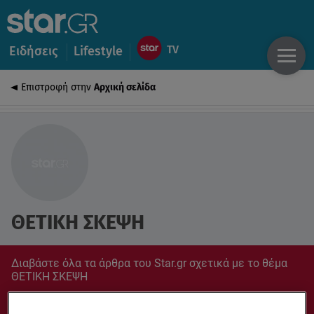
Ειδήσεις
Lifestyle
Επιστροφή στην
Αρχική σελίδα
ΘΕΤΙΚΗ ΣΚΕΨΗ
Διαβάστε όλα τα άρθρα του Star.gr σχετικά με το θέμα
ΘΕΤΙΚΗ ΣΚΕΨΗ
Συντονίσου στο star.gr για ό,τι σε αφορά.