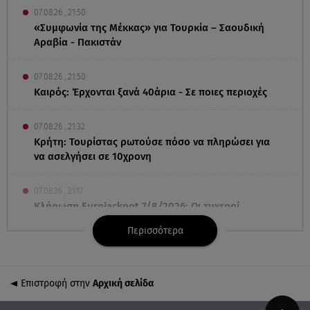
07.08.26 , 21:50
«Συμφωνία της Μέκκας» για Τουρκία – Σαουδική
Αραβία - Πακιστάν
07.08.26 , 21:50
Καιρός: Έρχονται ξανά 40άρια - Σε ποιες περιοχές
07.08.26 , 21:32
Κρήτη: Τουρίστας ρωτούσε πόσο να πληρώσει για
να ασελγήσει σε 10χρονη
07.08.26 , 21:17
Κλήρωση Eurojackpot 7/8/2026: Οι τυχεροί
αριθμοί για τα 32.000.000 ευρώ
Περισσότερα
07.08.26 , 21:03
Σε τρία επίπεδα οι παραβιάσεις της Τουρκίας στο
Επιστροφή στην
Αρχική σελίδα
Αιγαίο