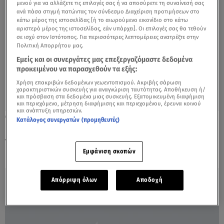
μενού για να αλλάξετε τις επιλογές σας ή να αποσύρετε τη συναίνεσή σας
ανά πάσα στιγμή πατώντας τον σύνδεσμο Διαχείριση προτιμήσεων στο
κάτω μέρος της ιστοσελίδας [ή το αιωρούμενο εικονίδιο στο κάτω
αριστερό μέρος της ιστοσελίδας, εάν υπάρχει]. Οι επιλογές σας θα τεθούν
σε ισχύ στον Ιστότοπος. Για περισσότερες λεπτομέρειες ανατρέξτε στην
Πολιτική Απορρήτου μας.
Εμείς και οι συνεργάτες μας επεξεργαζόμαστε δεδομένα
προκειμένου να παρασχεθούν τα εξής:
Χρήση επακριβών δεδομένων γεωεντοπισμού. Ακριβής σάρωση
χαρακτηριστικών συσκευής για αναγνώριση ταυτότητας. Αποθήκευση ή/
και πρόσβαση στα δεδομένα μιας συσκευής. Εξατομικευμένη διαφήμιση
και περιεχόμενο, μέτρηση διαφήμισης και περιεχομένου, έρευνα κοινού
και ανάπτυξη υπηρεσιών.
09.11.18, 18:41
Κατάλογος συνεργατών (προμηθευτές)
Νέα μέθοδος προτείνει έναν διαφορετικό
τρόπο να αντιμετωπίζουμε την ζωή
Εμφάνιση σκοπών
Απόρριψη όλων
Αποδοχή