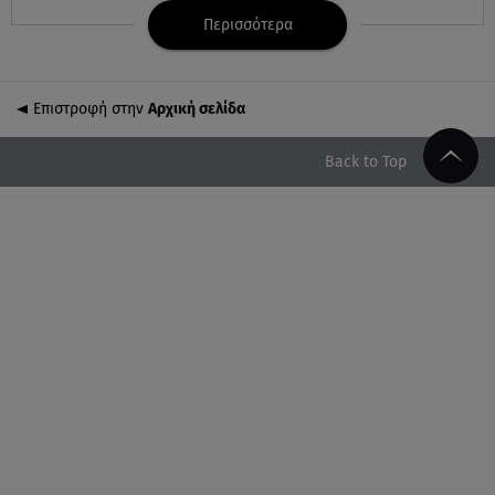
Περισσότερα
06.08.26 , 21:07
Motor Oil: Δωρεά πυροσβεστικών οχημάτων και
εξοπλισμού στον Άγιο Βασίλειο
Επιστροφή στην
Αρχική σελίδα
06.08.26 , 20:49
Άκης Παυλόπουλος: Η τρυφερή εξομολόγηση της
Back to Top
συζύγου του, Ελένης Φωτοπούλου
06.08.26 , 20:25
Πώς επικοινωνούν τα ελικόπτερα στη φωτιά και ο
ρόλος του «συνδέσμου»
06.08.26 , 20:16
Αθηνά Οικονομάκου από την Μπόρα Μπόρα:
«Έσκασε όλη η κούραση του χειμώνα»
06.08.26 , 20:04
Σαμοθράκη: Συγκλονιστική διάσωση 15χρονης από
δύσβατο φαράγγι