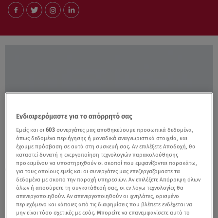
Ενδιαφερόμαστε για το απόρρητό σας
Εμείς και οι
603
συνεργάτες μας αποθηκεύουμε προσωπικά δεδομένα,
όπως δεδομένα περιήγησης ή μοναδικά αναγνωριστικά στοιχεία, και
έχουμε πρόσβαση σε αυτά στη συσκευή σας. Αν επιλέξετε Αποδοχή, θα
καταστεί δυνατή η ενεργοποίηση τεχνολογιών παρακολούθησης
προκειμένου να υποστηριχθούν οι σκοποί που εμφανίζονται παρακάτω,
11.05.20, 12:14
για τους οποίους εμείς και οι συνεργάτες μας επεξεργαζόμαστε τα
Επένδυσε στη θετική πλευρά της ζωής!
δεδομένα με σκοπό την παροχή υπηρεσιών. Αν επιλέξετε Απόρριψη όλων
όλων ή αποσύρετε τη συγκατάθεσή σας, οι εν λόγω τεχνολογίες θα
απενεργοποιηθούν. Αν απενεργοποιηθούν οι ιχνηλάτες, ορισμένο
περιεχόμενο και κάποιες από τις διαφημίσεις που βλέπετε ενδέχεται να
μην είναι τόσο σχετικές με εσάς. Μπορείτε να επανεμφανίσετε αυτό το