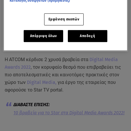
Κατάλογος συνεργατών (προμηθευτές)
Εμφάνιση σκοπών
Τα βραβεία παρέλαβε η Διευθύντρια OnLine Media του Star Channel,
Απόρριψη όλων
Αποδοχή
Νεφέλη Αγκυρίδου, και η ομάδα της ATCOM (Ηδύλη Γκλιάτη και Μαριέλλα
Ιβάνοφ) που ανέλαβε την τεχνική υλοποίηση
Η ATCOM κέρδισε 2 χρυσά βραβεία στα
Digital Media
Awards 2022
, τον κορυφαίο θεσμό που επιβραβεύει τις
πιο αποτελεσματικές και καινοτόμες πρακτικές στον
χώρο των
Digital Media,
για έργο της εταιρείας που
αφορούσε το Star TV portal.
10 βραβεία για το Star στα Digital Media Awards 2022!