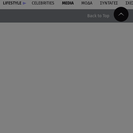
LIFESTYLE
CELEBRITIES
MEDIA
ΜΟΔΑ
ΣΥΝΤΑΓΕΣ
ΣΧΕ
Back to Top