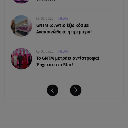
08.08.26 , 17:44
Νεκρή μεγαλόσωμη αρκούδα στην Καστοριά,
05.09.25
MEDIA
πιθανόν από πυροβολισμό
GNTM 6: Αντίο έξω κόσμε!
Ανακοινώθηκε η πρεμιέρα!
02.09.25
MEDIA
Το GNTM μετράει αντίστροφα!
Έρχεται στο Star!