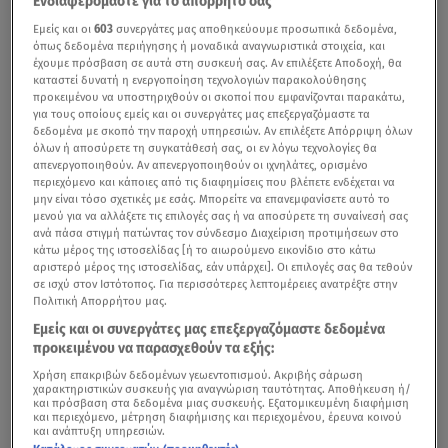
Ενδιαφερόμαστε για το απόρρητό σας
Εμείς και οι
603
συνεργάτες μας αποθηκεύουμε προσωπικά δεδομένα,
όπως δεδομένα περιήγησης ή μοναδικά αναγνωριστικά στοιχεία, και
έχουμε πρόσβαση σε αυτά στη συσκευή σας. Αν επιλέξετε Αποδοχή, θα
καταστεί δυνατή η ενεργοποίηση τεχνολογιών παρακολούθησης
προκειμένου να υποστηριχθούν οι σκοποί που εμφανίζονται παρακάτω,
για τους οποίους εμείς και οι συνεργάτες μας επεξεργαζόμαστε τα
δεδομένα με σκοπό την παροχή υπηρεσιών. Αν επιλέξετε Απόρριψη όλων
όλων ή αποσύρετε τη συγκατάθεσή σας, οι εν λόγω τεχνολογίες θα
απενεργοποιηθούν. Αν απενεργοποιηθούν οι ιχνηλάτες, ορισμένο
περιεχόμενο και κάποιες από τις διαφημίσεις που βλέπετε ενδέχεται να
μην είναι τόσο σχετικές με εσάς. Μπορείτε να επανεμφανίσετε αυτό το
μενού για να αλλάξετε τις επιλογές σας ή να αποσύρετε τη συναίνεσή σας
ανά πάσα στιγμή πατώντας τον σύνδεσμο Διαχείριση προτιμήσεων στο
κάτω μέρος της ιστοσελίδας [ή το αιωρούμενο εικονίδιο στο κάτω
αριστερό μέρος της ιστοσελίδας, εάν υπάρχει]. Οι επιλογές σας θα τεθούν
σε ισχύ στον Ιστότοπος. Για περισσότερες λεπτομέρειες ανατρέξτε στην
Πολιτική Απορρήτου μας.
Εμείς και οι συνεργάτες μας επεξεργαζόμαστε δεδομένα
προκειμένου να παρασχεθούν τα εξής:
Χρήση επακριβών δεδομένων γεωεντοπισμού. Ακριβής σάρωση
χαρακτηριστικών συσκευής για αναγνώριση ταυτότητας. Αποθήκευση ή/
και πρόσβαση στα δεδομένα μιας συσκευής. Εξατομικευμένη διαφήμιση
και περιεχόμενο, μέτρηση διαφήμισης και περιεχομένου, έρευνα κοινού
και ανάπτυξη υπηρεσιών.