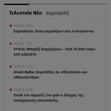
Τελευταία Νέα
Δημοφιλή
09.08.26 , 03:00
Εορτολόγιο: Ποιοι γιορτάζουν στις 9 Αυγούστου
08.08.26 , 23:55
Αττική: Μπαράζ διαρρήξεων – Λεία 70.000 ευρώ
από μεζονέτα
08.08.26 , 23:30
Greek Mafia: Χειροπέδες σε «Πίτμπουλ» και
«Μπουλντόγκ»
08.08.26 , 23:00
Στενά του Ορμούζ: Στο Ιράν ο έλεγχος της
εισερχόμενης ναυσιπλοΐας