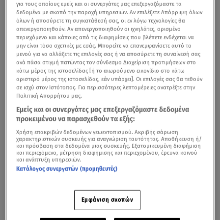
για τους οποίους εμείς και οι συνεργάτες μας επεξεργαζόμαστε τα
δεδομένα με σκοπό την παροχή υπηρεσιών. Αν επιλέξετε Απόρριψη όλων
όλων ή αποσύρετε τη συγκατάθεσή σας, οι εν λόγω τεχνολογίες θα
απενεργοποιηθούν. Αν απενεργοποιηθούν οι ιχνηλάτες, ορισμένο
περιεχόμενο και κάποιες από τις διαφημίσεις που βλέπετε ενδέχεται να
μην είναι τόσο σχετικές με εσάς. Μπορείτε να επανεμφανίσετε αυτό το
μενού για να αλλάξετε τις επιλογές σας ή να αποσύρετε τη συναίνεσή σας
ανά πάσα στιγμή πατώντας τον σύνδεσμο Διαχείριση προτιμήσεων στο
κάτω μέρος της ιστοσελίδας [ή το αιωρούμενο εικονίδιο στο κάτω
αριστερό μέρος της ιστοσελίδας, εάν υπάρχει]. Οι επιλογές σας θα τεθούν
σε ισχύ στον Ιστότοπος. Για περισσότερες λεπτομέρειες ανατρέξτε στην
Πολιτική Απορρήτου μας.
Εμείς και οι συνεργάτες μας επεξεργαζόμαστε δεδομένα
προκειμένου να παρασχεθούν τα εξής:
Χρήση επακριβών δεδομένων γεωεντοπισμού. Ακριβής σάρωση
χαρακτηριστικών συσκευής για αναγνώριση ταυτότητας. Αποθήκευση ή/
Σε πόσους από εμάς αρέσει η γυμναστική και θέλουμε
και πρόσβαση στα δεδομένα μιας συσκευής. Εξατομικευμένη διαφήμιση
και περιεχόμενο, μέτρηση διαφήμισης και περιεχομένου, έρευνα κοινού
να είναι αναπόσπαστο κομμάτι της καθημερινότητάς
και ανάπτυξη υπηρεσιών.
Κατάλογος συνεργατών (προμηθευτές)
μας,
αλλά δεν έχουμε αρκετό ελεύθερο χρόνο για να
πάμε στο γυμναστήριο ή τον απαραίτητο χώρο στο σπίτι
μας για να ασκηθούμε έστω και είκοσι
Εμφάνιση σκοπών
λεπτά προτού φύγουμε για δουλειά;