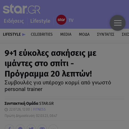
Ειδήσεις
Lifestyle
LIFESTYLE
CELEBRITIES
MEDIA
ΜΟΔΑ
ΣΥΝΤΑΓΕΣ
ΣΧΕ
9+1 εύκολες ασκήσεις με
ιμάντες στο σπίτι -
Πρόγραμμα 20 λεπτών!
Συμβουλές για υπέροχο κορμί από γνωστό
personal trainer
Συντακτική Ομάδα
STAR.GR
22.07.26, 12:00
FITNESS
Πρώτη Δημοσίευση: 02.03.23, 08:47