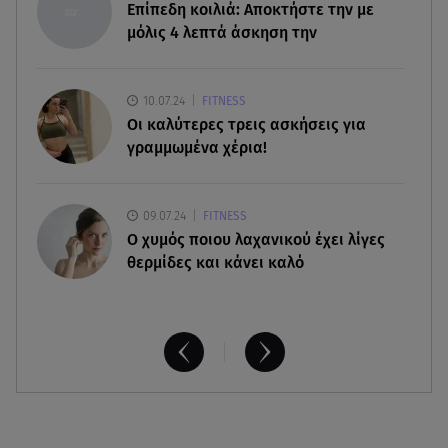
K-beauty blush: Τα viral ρουζ που υπόσχονται το
Επίπεδη κοιλιά: Αποκτήστε την με
πολυπόθητο κορεάτικο glow
μόλις 4 λεπτά άσκηση την
07.08.26 , 13:42
Παραλίες: Πάνω από 1.500 έλεγχοι - Στη μάχη
10.07.24
FITNESS
drones και νέες τεχνολογίες
Οι καλύτερες τρεις ασκήσεις για
γραμμωμένα χέρια!
09.07.24
FITNESS
O χυμός ποιου λαχανικού έχει λίγες
θερμίδες και κάνει καλό