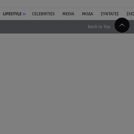
LIFESTYLE
CELEBRITIES
MEDIA
ΜΟΔΑ
ΣΥΝΤΑΓΕΣ
ΣΧΕ
Back to Top