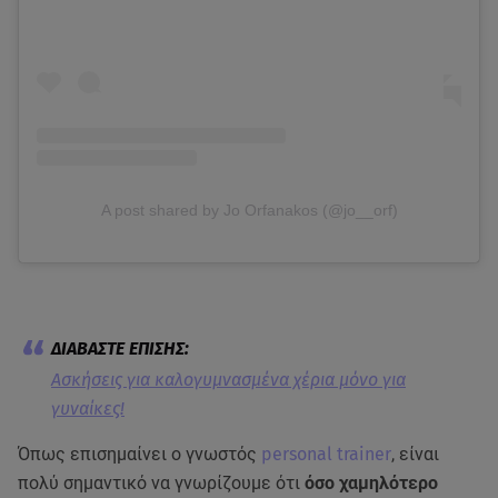
A post shared by Jo Orfanakos (@jo__orf)
Ασκήσεις για καλογυμνασμένα χέρια μόνο για
γυναίκες!
Όπως επισημαίνει ο γνωστός
personal trainer
, είναι
πολύ σημαντικό να γνωρίζουμε ότι
όσο χαμηλότερο