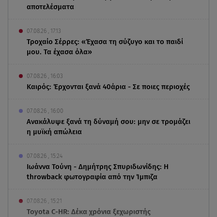
αποτελέσματα
07.08.26 , 17:13
Τροχαίο Σέρρες: «Έχασα τη σύζυγο και το παιδί
μου. Τα έχασα όλα»
07.08.26 , 16:03
Καιρός: Έρχονται ξανά 40άρια - Σε ποιες περιοχές
07.08.26 , 16:00
Ανακάλυψε ξανά τη δύναμή σου: μην σε τρομάζει
η μυϊκή απώλεια
07.08.26 , 15:24
Ιωάννα Τούνη - Δημήτρης Σπυριδωνίδης: Η
throwback φωτογραφία από την Ίμπιζα
07.08.26 , 15:21
Toyota C-HR: Δέκα χρόνια ξεχωριστής