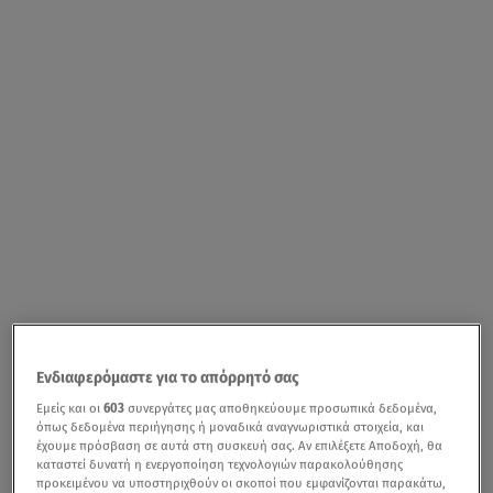
Ενδιαφερόμαστε για το απόρρητό σας
Εμείς και οι
603
συνεργάτες μας αποθηκεύουμε προσωπικά δεδομένα,
όπως δεδομένα περιήγησης ή μοναδικά αναγνωριστικά στοιχεία, και
έχουμε πρόσβαση σε αυτά στη συσκευή σας. Αν επιλέξετε Αποδοχή, θα
καταστεί δυνατή η ενεργοποίηση τεχνολογιών παρακολούθησης
προκειμένου να υποστηριχθούν οι σκοποί που εμφανίζονται παρακάτω,