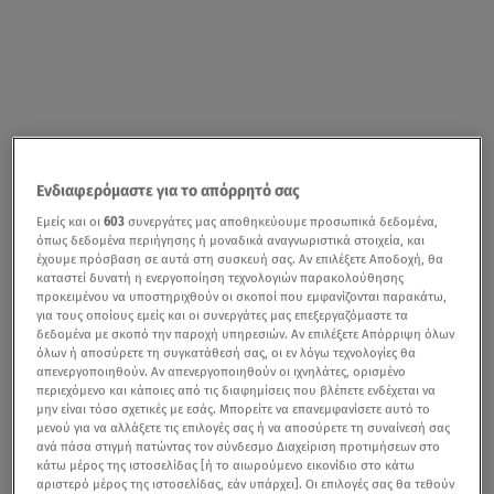
Ενδιαφερόμαστε για το απόρρητό σας
Εμείς και οι
603
συνεργάτες μας αποθηκεύουμε προσωπικά δεδομένα,
όπως δεδομένα περιήγησης ή μοναδικά αναγνωριστικά στοιχεία, και
έχουμε πρόσβαση σε αυτά στη συσκευή σας. Αν επιλέξετε Αποδοχή, θα
καταστεί δυνατή η ενεργοποίηση τεχνολογιών παρακολούθησης
προκειμένου να υποστηριχθούν οι σκοποί που εμφανίζονται παρακάτω,
για τους οποίους εμείς και οι συνεργάτες μας επεξεργαζόμαστε τα
δεδομένα με σκοπό την παροχή υπηρεσιών. Αν επιλέξετε Απόρριψη όλων
όλων ή αποσύρετε τη συγκατάθεσή σας, οι εν λόγω τεχνολογίες θα
απενεργοποιηθούν. Αν απενεργοποιηθούν οι ιχνηλάτες, ορισμένο
περιεχόμενο και κάποιες από τις διαφημίσεις που βλέπετε ενδέχεται να
μην είναι τόσο σχετικές με εσάς. Μπορείτε να επανεμφανίσετε αυτό το
μενού για να αλλάξετε τις επιλογές σας ή να αποσύρετε τη συναίνεσή σας
ανά πάσα στιγμή πατώντας τον σύνδεσμο Διαχείριση προτιμήσεων στο
κάτω μέρος της ιστοσελίδας [ή το αιωρούμενο εικονίδιο στο κάτω
αριστερό μέρος της ιστοσελίδας, εάν υπάρχει]. Οι επιλογές σας θα τεθούν