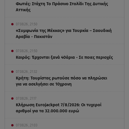
Φωτιές: Στάχτη Το Πράσινο Στολίδι Της Δυτικής
Αττικής
07.08.26 , 21:50
«Συμφωνία της Μέκκας» για Τουρκία – Σαουδική
Αραβία - Πακιστάν
07.08.26 , 21:50
Καιρός: Έρχονται ξανά 40άρια - Σε ποιες περιοχές
07.08.26 , 21:32
Κρήτη: Τουρίστας ρωτούσε πόσο να πληρώσει
για να ασελγήσει σε 10χρονη
07.08.26 , 21:17
Κλήρωση Eurojackpot 7/8/2026: Οι τυχεροί
αριθμοί για τα 32.000.000 ευρώ
07.08.26 , 21:03