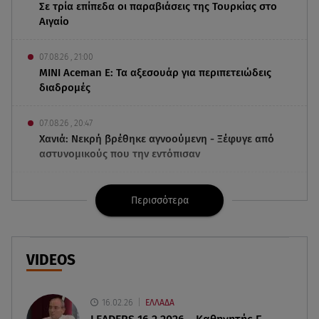
Σε τρία επίπεδα οι παραβιάσεις της Τουρκίας στο
Αιγαίο
07.08.26 , 21:00
MINI Aceman E: Τα αξεσουάρ για περιπετειώδεις
διαδρομές
07.08.26 , 20:47
Χανιά: Νεκρή βρέθηκε αγνοούμενη - Ξέφυγε από
αστυνομικούς που την εντόπισαν
07.08.26 , 20:18
Περισσότερα
Μυστράς: Κρίσιμος για το κατηγορητήριο ο
χρόνος θανάτου του 90χρονου
07.08.26 , 20:13
VIDEOS
Κυψέλη: Tι βρέθηκε στο διαμέρισμα της
38χρονης Λίζα
16.02.26
ΕΛΛΑΔΑ