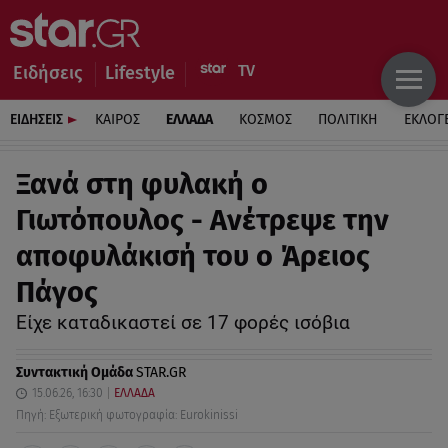
Ειδήσεις
Lifestyle
ΕΙΔΗΣΕΙΣ
ΚΑΙΡΟΣ
ΕΛΛΑΔΑ
ΚΟΣΜΟΣ
ΠΟΛΙΤΙΚΗ
ΕΚΛΟΓ
Ξανά στη φυλακή ο
Γιωτόπουλος - Ανέτρεψε την
αποφυλάκισή του ο Άρειος
Πάγος
Είχε καταδικαστεί σε 17 φορές ισόβια
Συντακτική Ομάδα
STAR.GR
15.06.26, 16:30
ΕΛΛΑΔΑ
Πηγή: Εξωτερική φωτογραφία: Eurokinissi