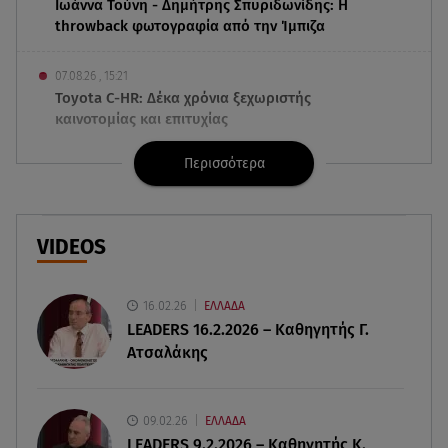
Ιωάννα Τούνη - Δημήτρης Σπυριδωνίδης: Η
throwback φωτογραφία από την Ίμπιζα
07.08.26 , 15:21
Toyota C-HR: Δέκα χρόνια ξεχωριστής
καινοτομίας και επιτυχίας
Περισσότερα
07.08.26 , 15:09
Τροχαίο Σέρρες: «Δεν πρόλαβα να κάνω κάτι κι
έπεσε πάνω μου»
VIDEOS
07.08.26 , 14:49
Πέθανε η δημοσιογράφος και πρώην σύζυγος
του Βασίλη Χιώτη, Χριστίνα Πιτουρά
16.02.26
ΕΛΛΑΔΑ
LEADERS 16.2.2026 – Καθηγητής Γ.
Ατσαλάκης
07.08.26 , 14:44
Στεφανίδου: «Κόβει» την ανάσα με το σώμα της -
Οι πόζες με μαγιό
09.02.26
ΕΛΛΑΔΑ
LEADERS 9.2.2026 – Καθηγητής Κ.
07.08.26 , 14:05