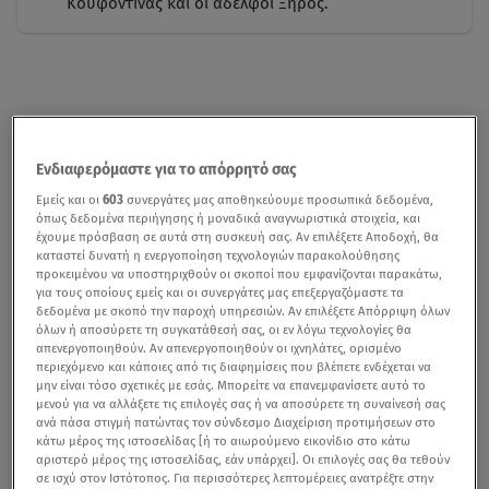
Κουφοντίνας και οι αδελφοί Ξηρός.
Ενδιαφερόμαστε για το απόρρητό σας
Εμείς και οι
603
συνεργάτες μας αποθηκεύουμε προσωπικά δεδομένα,
όπως δεδομένα περιήγησης ή μοναδικά αναγνωριστικά στοιχεία, και
έχουμε πρόσβαση σε αυτά στη συσκευή σας. Αν επιλέξετε Αποδοχή, θα
καταστεί δυνατή η ενεργοποίηση τεχνολογιών παρακολούθησης
προκειμένου να υποστηριχθούν οι σκοποί που εμφανίζονται παρακάτω,
για τους οποίους εμείς και οι συνεργάτες μας επεξεργαζόμαστε τα
δεδομένα με σκοπό την παροχή υπηρεσιών. Αν επιλέξετε Απόρριψη όλων
όλων ή αποσύρετε τη συγκατάθεσή σας, οι εν λόγω τεχνολογίες θα
απενεργοποιηθούν. Αν απενεργοποιηθούν οι ιχνηλάτες, ορισμένο
περιεχόμενο και κάποιες από τις διαφημίσεις που βλέπετε ενδέχεται να
μην είναι τόσο σχετικές με εσάς. Μπορείτε να επανεμφανίσετε αυτό το
μενού για να αλλάξετε τις επιλογές σας ή να αποσύρετε τη συναίνεσή σας
ανά πάσα στιγμή πατώντας τον σύνδεσμο Διαχείριση προτιμήσεων στο
κάτω μέρος της ιστοσελίδας [ή το αιωρούμενο εικονίδιο στο κάτω
αριστερό μέρος της ιστοσελίδας, εάν υπάρχει]. Οι επιλογές σας θα τεθούν
σε ισχύ στον Ιστότοπος. Για περισσότερες λεπτομέρειες ανατρέξτε στην