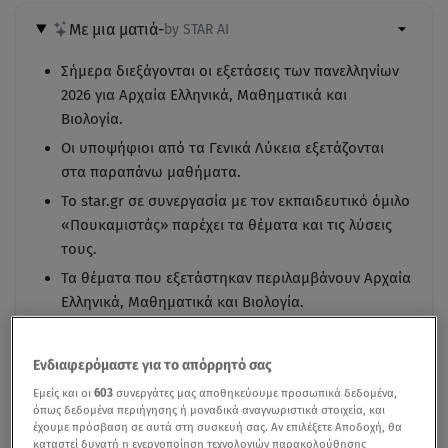
Με μια ματιά
-
by STAR AI
Σήμερα διεξάγονται οι εξετάσεις των πανελληνίων
2026 για Αρχαία Ελληνικά, Μαθηματικά και
Βιολογία.
Οι υποψήφιοι από τα Γενικά Λύκεια εξετάζονται
στα παραπάνω μαθήματα.
Το star.gr σε συνεργασία με τον εκπαιδευτικό όμιλο
«Πουκαμιστάς» παρέχει τα θέματα και τις λύσεις
τους.
Τα θέματα που εξετάστηκαν περιλαμβάνουν Αρχαία
Ελληνικά, Μαθηματικά και Βιολογία.
Ενδιαφερόμαστε για το απόρρητό σας
Εμείς και οι
603
συνεργάτες μας αποθηκεύουμε προσωπικά δεδομένα,
όπως δεδομένα περιήγησης ή μοναδικά αναγνωριστικά στοιχεία, και
έχουμε πρόσβαση σε αυτά στη συσκευή σας. Αν επιλέξετε Αποδοχή, θα
καταστεί δυνατή η ενεργοποίηση τεχνολογιών παρακολούθησης