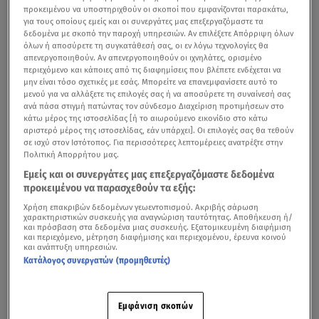
προκειμένου να υποστηριχθούν οι σκοποί που εμφανίζονται παρακάτω,
για τους οποίους εμείς και οι συνεργάτες μας επεξεργαζόμαστε τα
δεδομένα με σκοπό την παροχή υπηρεσιών. Αν επιλέξετε Απόρριψη όλων
όλων ή αποσύρετε τη συγκατάθεσή σας, οι εν λόγω τεχνολογίες θα
απενεργοποιηθούν. Αν απενεργοποιηθούν οι ιχνηλάτες, ορισμένο
περιεχόμενο και κάποιες από τις διαφημίσεις που βλέπετε ενδέχεται να
μην είναι τόσο σχετικές με εσάς. Μπορείτε να επανεμφανίσετε αυτό το
μενού για να αλλάξετε τις επιλογές σας ή να αποσύρετε τη συναίνεσή σας
ανά πάσα στιγμή πατώντας τον σύνδεσμο Διαχείριση προτιμήσεων στο
κάτω μέρος της ιστοσελίδας [ή το αιωρούμενο εικονίδιο στο κάτω
αριστερό μέρος της ιστοσελίδας, εάν υπάρχει]. Οι επιλογές σας θα τεθούν
σε ισχύ στον Ιστότοπος. Για περισσότερες λεπτομέρειες ανατρέξτε στην
Πολιτική Απορρήτου μας.
Εμείς και οι συνεργάτες μας επεξεργαζόμαστε δεδομένα
προκειμένου να παρασχεθούν τα εξής:
Χρήση επακριβών δεδομένων γεωεντοπισμού. Ακριβής σάρωση
χαρακτηριστικών συσκευής για αναγνώριση ταυτότητας. Αποθήκευση ή/
και πρόσβαση στα δεδομένα μιας συσκευής. Εξατομικευμένη διαφήμιση
και περιεχόμενο, μέτρηση διαφήμισης και περιεχομένου, έρευνα κοινού
και ανάπτυξη υπηρεσιών.
Κατάλογος συνεργατών (προμηθευτές)
Εμφάνιση σκοπών