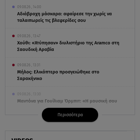
09.08.26 , 14:00
Αδιάβροχη μάσκαρα: αφαίρεσε την χωρίς να
ταλαιπωρείς τις βλεφερίδες σου
09.08.26 , 13:47
Χούθι: «Χτύπησαν» διυλιστήριο της Aramco στη
Σαουδική Αραβία
09.08.26 , 13:31
Μήλος: Ελικόπτερο προσγειώθηκε στο
Σαρακήνικο
09.08.26 , 13:30
Μαντόνα για Γουίλιαμ Όρμπιτ: «Η μουσική σου
μου έδωσε ένα μαγικό χαλί»
Περισσότερα
09.08.26 , 13:15
Σε Red Code και αύριο Αττική και 15 ακόμα
περιοχές - 400 φωτιές σε 10 μέρες