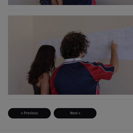
« Previous
Next »