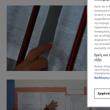
Εμείς και οι
αναγνωριστι
δυνατή η ε
εμφανίζοντα
την παροχή 
τεχνολογίες
διαφημίσεις
για να αλλά
Διαχείριση 
της ιστοσελί
ανατρέξτε σ
Εμείς και
εξής:
Χρήση επακ
ταυτότητας.
περιεχόμενο
Κατάλογος 
Εμφάνισ