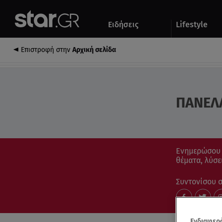
Αθλητικά
Quiz
Ειδήσεις
Lifestyle
Αυτοκίνητο
Επιστροφή στην
Αρχική σελίδα
ΠΑΝΕΛΛ
Ενημερώσου μ
θέματα, λύσε
Συντονίσου στ
Ενδιαφερό