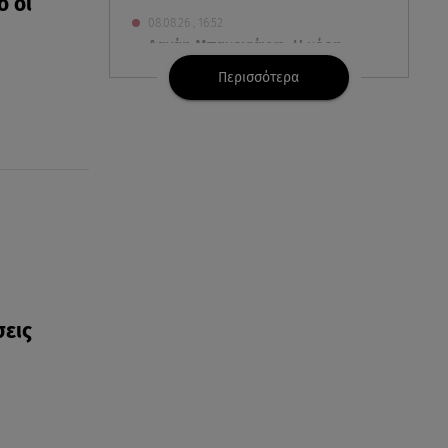
ο οι
08.08.26 , 16:52
Δανάη Μπακογιάννη: Η κόρη
του Κώστα Μπακογιάννη έκανε
Περισσότερα
πανελλήνιο ρεκόρ
08.08.26 , 16:45
Πένθος για τον Λιονέλ Μέσι -
Πέθανε ο πατέρας του Χόρχε
στα 68 του χρόνια
08.08.26 , 16:07
Ευγενία Σαμαρά: Διακοπάρει με
τον Νίκο Μουτσινά - Πού
βρίσκονται;
σεις
08.08.26 , 16:00
Back to black: η διαχρονική αξία
του μαύρου στην καλοκαιρινή
γκαρνταρόμπα