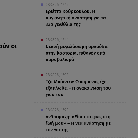
08.08.26 , 17:45
Εριέττα Κούρκουλου: Η
συγκινητική ανάρτηση για τα
33α γενέθλιά της
08.08.26 , 17:44
ούν οι
Νεκρή μεγαλόσωμη αρκούδα
στην Καστοριά, πιθανόν από
πυροβολισμό
08.08.26 , 17:32
Τζο Μπάιντεν: Ο καρκίνος έχει
εξαπλωθεί - Η ανακοίνωση του
γιου του
08.08.26 , 17:20
Ανδρομάχη: «Είσαι το φως στη
ζωή μου» – Η νέα ανάρτηση με
τον γιο της