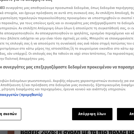
603
συνεργάτες μας αποθηκεύουμε προσωπικά δεδομένα, όπως δεδομένα περιήγησης
κά στοιχεία, και έχουμε πρόσβαση σε αυτά στη συσκευή σας. Αν επιλέξετε Αποδοχή, θ
νεργοποίηση τεχνολογιών παρακολούθησης προκειμένου να υποστηριχθούν οι σκοποί
ι παρακάτω, για τους οποίους εμείς και οι συνεργάτες μας επεξεργαζόμαστε τα δεδομέ
υπηρεσιών. Αν επιλέξετε Απόρριψη όλων όλων ή αποσύρετε τη συγκατάθεσή σας, οι ε
25.07.26, 09:55
 θα απενεργοποιηθούν. Αν απενεργοποιηθούν οι ιχνηλάτες, ορισμένο περιεχόμενο και κά
Βάσεις 2026: Οι σχολές με τις περισσότε
 που βλέπετε ενδέχεται να μην είναι τόσο σχετικές με εσάς. Μπορείτε να επανεμφανίσετ
ξετε τις επιλογές σας ή να αποσύρετε τη συναίνεσή σας ανά πάσα στιγμή πατώντας τον
προτιμήσεις ως πρώτη επιλογή
προτιμήσεων στο κάτω μέρος της ιστοσελίδας [ή το αιωρούμενο εικονίδιο στο κάτω α
Άνοδος σε Πολυτεχνεία - Πληροφορική, «στροφή» στι
δας, εάν υπάρχει]. Οι επιλογές σας θα τεθούν σε ισχύ στον Ιστότοπος. Για περισσότερε
στρατιωτικές σχολές
την Πολιτική Απορρήτου μας.
 οι συνεργάτες μας επεξεργαζόμαστε δεδομένα προκειμένου να παρασχ
ριβών δεδομένων γεωεντοπισμού. Ακριβής σάρωση χαρακτηριστικών συσκευής για αν
 Αποθήκευση ή/και πρόσβαση στα δεδομένα μιας συσκευής. Εξατομικευμένη διαφήμι
, μέτρηση διαφήμισης και περιεχομένου, έρευνα κοινού και ανάπτυξη υπηρεσιών.
συνεργατών (προμηθευτές)
η σκοπών
Απόρριψη όλων
Απ
23.07.26, 13:20
Βάσεις 2026: Η σχολή με τα πιο πολλά μό