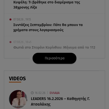
Κυψέλη: Tι βρέθηκε στο διαμέρισμα της
38χρονης Λίζα
07.08.26 , 19:15
Συντάξεις Σεπτεμβρίου: Πότε θα μπουν τα
χρήματα στους λογαριασμούς
07.08.26 , 18:45
Φωτιά στο Στεφάνι Κορίνθου: Μήνυμα από το 112
- Σηκώθηκαν εναέρια μέσα
Περισσότερα
07.08.26 , 18:34
Έξοδος Αυγούστου: Στο 100% η πληρότητα για
Κυκλάδες
VIDEOS
07.08.26 , 17:44
Παιδικοί σταθμοί: Πότε βγαίνουν τα προσωρινά
16.02.26
ΕΛΛΑΔΑ
αποτελέσματα
LEADERS 16.2.2026 – Καθηγητής Γ.
Ατσαλάκης