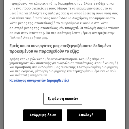
περιεχόμενο και κάποιες από τις διαφημίσεις που βλέπετε ενδέχεται να
μην είναι τόσο σχετικές με εσάς. Μπορείτε να επανεμφανίσετε αυτό το
μενού για να αλλάξετε τις επιλογές σας ή να αποσύρετε τη συναίνεσή σας
ανά πάσα στιγμή πατώντας τον σύνδεσμο Διαχείριση προτιμήσεων στο
κάτω μέρος της ιστοσελίδας [ή το αιωρούμενο εικονίδιο στο κάτω
αριστερό μέρος της ιστοσελίδας, εάν υπάρχει]. Οι επιλογές σας θα τεθούν
σε ισχύ στον Ιστότοπος. Για περισσότερες λεπτομέρειες ανατρέξτε στην
Πολιτική Απορρήτου μας.
Εμείς και οι συνεργάτες μας επεξεργαζόμαστε δεδομένα
προκειμένου να παρασχεθούν τα εξής:
Χρήση επακριβών δεδομένων γεωεντοπισμού. Ακριβής σάρωση
χαρακτηριστικών συσκευής για αναγνώριση ταυτότητας. Αποθήκευση ή/
και πρόσβαση στα δεδομένα μιας συσκευής. Εξατομικευμένη διαφήμιση
και περιεχόμενο, μέτρηση διαφήμισης και περιεχομένου, έρευνα κοινού
και ανάπτυξη υπηρεσιών.
Κατάλογος συνεργατών (προμηθευτές)
Εμφάνιση σκοπών
Απόρριψη όλων
Αποδοχή