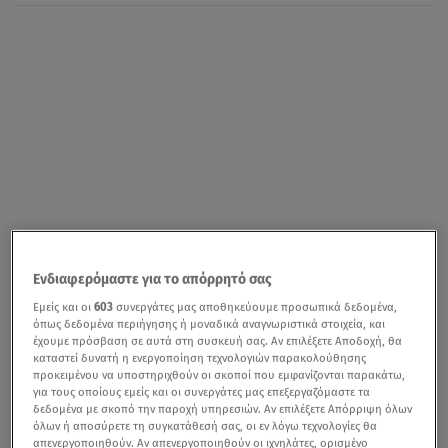
Ενδιαφερόμαστε για το απόρρητό σας
Εμείς και οι
603
συνεργάτες μας αποθηκεύουμε προσωπικά δεδομένα,
όπως δεδομένα περιήγησης ή μοναδικά αναγνωριστικά στοιχεία, και
έχουμε πρόσβαση σε αυτά στη συσκευή σας. Αν επιλέξετε Αποδοχή, θα
καταστεί δυνατή η ενεργοποίηση τεχνολογιών παρακολούθησης
προκειμένου να υποστηριχθούν οι σκοποί που εμφανίζονται παρακάτω,
για τους οποίους εμείς και οι συνεργάτες μας επεξεργαζόμαστε τα
δεδομένα με σκοπό την παροχή υπηρεσιών. Αν επιλέξετε Απόρριψη όλων
όλων ή αποσύρετε τη συγκατάθεσή σας, οι εν λόγω τεχνολογίες θα
απενεργοποιηθούν. Αν απενεργοποιηθούν οι ιχνηλάτες, ορισμένο