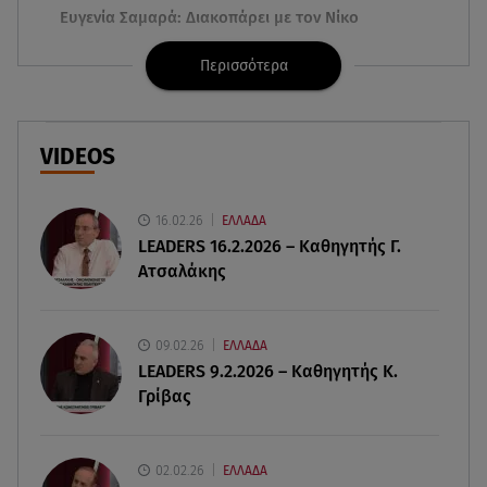
Ευγενία Σαμαρά: Διακοπάρει με τον Νίκο
Μουτσινά - Πού βρίσκονται;
Περισσότερα
08.08.26 , 16:00
Back to black: η διαχρονική αξία του μαύρου
στην καλοκαιρινή γκαρνταρόμπα
VIDEOS
08.08.26 , 15:20
Δούκισσα Νομικού: Από τη Μύκονο «πετάχτηκε»
16.02.26
ΕΛΛΑΔΑ
στη Γαλλική Πολυνησία!
LEADERS 16.2.2026 – Καθηγητής Γ.
Ατσαλάκης
08.08.26 , 15:01
Λυκαβηττός: Σε 57χρονη γυναίκα ανήκει η σορός
που βρέθηκε σε σπηλιά
09.02.26
ΕΛΛΑΔΑ
LEADERS 9.2.2026 – Καθηγητής Κ.
Γρίβας
08.08.26 , 14:50
Κατερίνα Καινούργιου: Η Πάρος και το cool
φορμάκι της κορούλας της!
02.02.26
ΕΛΛΑΔΑ