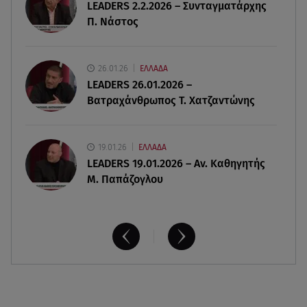
LEADERS 2.2.2026 – Συνταγματάρχης
08.08.26 , 14:25
Π. Νάστος
Καιρός: Σε πορτοκαλί συναγερμό η χώρα για
φωτιές τα επόμενα 24ωρα
26.01.26
ΕΛΛΑΔΑ
08.08.26 , 14:00
LEADERS 26.01.2026 –
Summer fling: Γιατί να πεις ναι σε έναν
Βατραχάνθρωπος Τ. Χατζαντώνης
καλοκαιρινό έρωτα
19.01.26
ΕΛΛΑΔΑ
LEADERS 19.01.2026 – Αν. Καθηγητής
Μ. Παπάζογλου