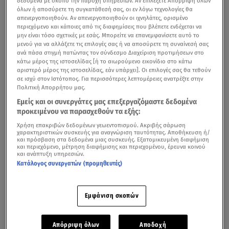
δεδομένα με σκοπό την παροχή υπηρεσιών. Αν επιλέξετε Απόρριψη όλων
όλων ή αποσύρετε τη συγκατάθεσή σας, οι εν λόγω τεχνολογίες θα
απενεργοποιηθούν. Αν απενεργοποιηθούν οι ιχνηλάτες, ορισμένο
περιεχόμενο και κάποιες από τις διαφημίσεις που βλέπετε ενδέχεται να
μην είναι τόσο σχετικές με εσάς. Μπορείτε να επανεμφανίσετε αυτό το
μενού για να αλλάξετε τις επιλογές σας ή να αποσύρετε τη συναίνεσή σας
ανά πάσα στιγμή πατώντας τον σύνδεσμο Διαχείριση προτιμήσεων στο
κάτω μέρος της ιστοσελίδας [ή το αιωρούμενο εικονίδιο στο κάτω
αριστερό μέρος της ιστοσελίδας, εάν υπάρχει]. Οι επιλογές σας θα τεθούν
σε ισχύ στον Ιστότοπος. Για περισσότερες λεπτομέρειες ανατρέξτε στην
Πολιτική Απορρήτου μας.
Εμείς και οι συνεργάτες μας επεξεργαζόμαστε δεδομένα
προκειμένου να παρασχεθούν τα εξής:
Χρήση επακριβών δεδομένων γεωεντοπισμού. Ακριβής σάρωση
χαρακτηριστικών συσκευής για αναγνώριση ταυτότητας. Αποθήκευση ή/
και πρόσβαση στα δεδομένα μιας συσκευής. Εξατομικευμένη διαφήμιση
και περιεχόμενο, μέτρηση διαφήμισης και περιεχομένου, έρευνα κοινού
και ανάπτυξη υπηρεσιών.
Κατάλογος συνεργατών (προμηθευτές)
Εμφάνιση σκοπών
Απόρριψη όλων
Αποδοχή