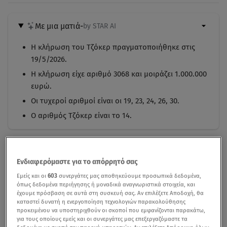
Με μια ματιά
-
by STAR AI
Η κλήρωση του Τζόκερ πραγματοποιήθηκε στις
19/5/2026.
Η κλήρωση είχε αριθμό 3068 και μοιράζει 1.000.000
ευρώ.
Οι τυχεροί αριθμοί είναι οι 19, 23, 24, 26, 30.
Ο αριθμός Τζόκερ είναι το 14.
Ενδιαφερόμαστε για το απόρρητό σας
Εμείς και οι
603
συνεργάτες μας αποθηκεύουμε προσωπικά δεδομένα,
όπως δεδομένα περιήγησης ή μοναδικά αναγνωριστικά στοιχεία, και
έχουμε πρόσβαση σε αυτά στη συσκευή σας. Αν επιλέξετε Αποδοχή, θα
καταστεί δυνατή η ενεργοποίηση τεχνολογιών παρακολούθησης
προκειμένου να υποστηριχθούν οι σκοποί που εμφανίζονται παρακάτω,
για τους οποίους εμείς και οι συνεργάτες μας επεξεργαζόμαστε τα