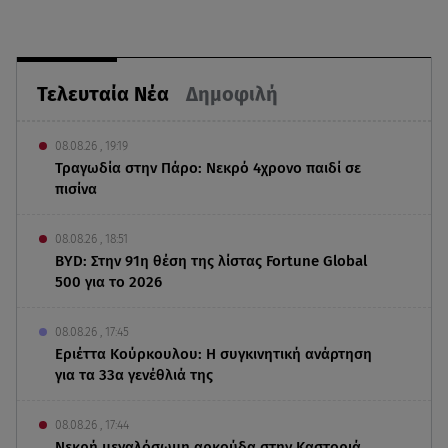
Τελευταία Νέα
Δημοφιλή
08.08.26 , 19:19
Τραγωδία στην Πάρο: Νεκρό 4χρονο παιδί σε
πισίνα
08.08.26 , 18:51
BYD: Στην 91η θέση της λίστας Fortune Global
500 για το 2026
08.08.26 , 17:45
Εριέττα Κούρκουλου: Η συγκινητική ανάρτηση
για τα 33α γενέθλιά της
08.08.26 , 17:44
Νεκρή μεγαλόσωμη αρκούδα στην Καστοριά,