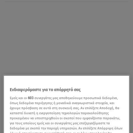
Ενδιαφερόμαστε για το απόρρητό σας
Εμείς και οι
603
συνεργάτες μας αποθηκεύουμε προσωπικά δεδομένα,
όπως δεδομένα περιήγησης ή μοναδικά αναγνωριστικά στοιχεία, και
έχουμε πρόσβαση σε αυτά στη συσκευή σας. Αν επιλέξετε Αποδοχή, θα
καταστεί δυνατή η ενεργοποίηση τεχνολογιών παρακολούθησης
προκειμένου να υποστηριχθούν οι σκοποί που εμφανίζονται παρακάτω,
για τους οποίους εμείς και οι συνεργάτες μας επεξεργαζόμαστε τα
δεδομένα με σκοπό την παροχή υπηρεσιών. Αν επιλέξετε Απόρριψη όλων