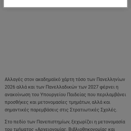
Αλλαγές στον ακαδημαϊκό χάρτη τόσο των Πανελληνίων
2026 αλλά και των Πανελλαδικών των 2027 φέρνει η
ανακοίνωση του Υπουργείου Παιδείας που περιλαμβάνει
προσθήκες και μετονομασίες τμημάτων, αλλά και
σημαντικές παρεμβάσεις στις Στρατιωτικές Σχολές.
Στο πεδίο των Πανεπιστημίων, ξεχωρίζει η μετονομασία
του τμήματος «Αρχειονομίας, Βιβλιοθηκονομίας και