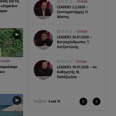
νος για τις
02.02.26
ΕΛΛΑΔΑ
υ «Ζαμπόν»
LEADERS 2.2.2026 –
ύρου
Συνταγματάρχης Π.
Νάστος
26.01.26
ΕΛΛΑΔΑ
LEADERS 26.01.2026 –
Βατραχάνθρωπος Τ.
Χατζαντώνης
ΕΛΛΑΔΑ
19.01.26
ΕΛΛΑΔΑ
μπορούσαμε
LEADERS 19.01.2026 – Αν.
με»
Καθηγητής Μ.
Παπάζογλου
Προβολή
5 από 15