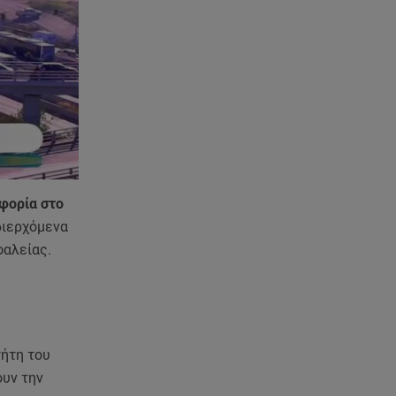
07.08.26 , 13:33
Καινούργιου:Πένθος για
συνεργάτιδά της «Θα μου
λείπεις πάντα και για πάντα»
07.08.26 , 13:16
Γιάννης Στάνκογλου: Δείτε τον
έφηβο με μακριά μαλλιά
07.08.26 , 13:04
οφορία στο
Συνελήφθη 31χρονος για τις
δολοφονίες του «Ζαμπόν» και
διερχόμενα
του Σκαφτούρου
φαλείας.
07.08.26 , 12:51
Μαριαλένα Ρουμελιώτη: Δύο
-υπέροχοι- μήνες τον γιο της
τήτη του
07.08.26 , 12:35
ουν την
Τουρισμός για όλους: