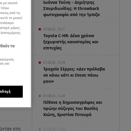
Ιωάννα Τούνη - Δημήτρης
να με σκοπό
Σπυριδωνίδης: Η throwback
ν λόγω
ποιες από τις
φωτογραφία από την Ίμπιζα
ε αυτό το μενού
 σύνδεσμο
ριστερό μέρος
07.08.26 , 15:21
ς λεπτομέρειες
Toyota C-HR: Δέκα χρόνια
ξεχωριστής καινοτομίας και
εθούν τα
επιτυχίας
αγνώριση
07.08.26 , 15:09
ση και
Τροχαίο Σέρρες: «Δεν πρόλαβα
να κάνω κάτι κι έπεσε πάνω
μου»
οδοχή
07.08.26 , 14:49
Πέθανε η δημοσιογράφος και
πρώην σύζυγος του Βασίλη
Χιώτη, Χριστίνα Πιτουρά
ύνταν στη
07.08.26 , 14:44