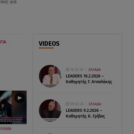
νους για
Συνεχίζονται οι αιτήσεις – Ποιοι
κάνουν σήμερα
07.08.26 , 12:07
Marfin: Προθεσμία για να
απολογηθεί πήρε η 46χρονη
|
ΓΙΑ
VIDEOS
07.08.26 , 12:00
4 (πολύ σημαντικά) πράγματα
που αποκαλύπτουν οι διακοπές
16.02.26
ΕΛΛΑΔΑ
για τη σχέση σου
LEADERS 16.2.2026 –
Καθηγητής Γ. Ατσαλάκης
09.02.26
ΕΛΛΑΔΑ
LEADERS 9.2.2026 –
Καθηγητής Κ. Γρίβας
ΕΛΛΑΔΑ