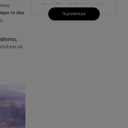
Στεφανίδου: «Κόβει» την ανάσα
όπως
με το σώμα της - Οι πόζες με
πριν το όλο
Περισσότερα
μαγιό
ης
07.08.26 , 14:05
Μυστράς: «Τον έβαλα στον
σβέστες
,
καταψύκτη γιατί ήθελα να τον
τιά και να
κρατήσω άφθαρτο»
07.08.26 , 14:00
K-beauty blush: Τα viral ρουζ
που υπόσχονται το πολυπόθητο
κορεάτικο glow
07.08.26 , 13:42
Παραλίες: Πάνω από 1.500
έλεγχοι - Στη μάχη drones και
νέες τεχνολογίες