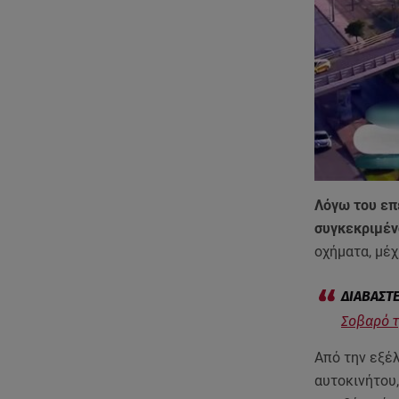
Λόγω του επε
συγκεκριμέν
οχήματα, μέ
Σοβαρό τ
Από την εξέλ
αυτοκινήτου,