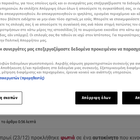
ι παρακάτω, για τους οποίους εμείς και οι συνεργάτες μας επεξεργαζόμαστε τα δεδομέ
υπηρεσιών. Αν επιλέξετε Απόρριψη όλων όλων ή αποσύρετε τη συγκατάθεσή σας, οι ε
 θα απενεργοποιηθούν. Αν απενεργοποιηθούν οι ιχνηλάτες, ορισμένο περιεχόμενο και κά
 που βλέπετε ενδέχεται να μην είναι τόσο σχετικές με εσάς. Μπορείτε να επανεμφανίσετ
ξετε τις επιλογές σας ή να αποσύρετε τη συναίνεσή σας ανά πάσα στιγμή πατώντας τον
προτιμήσεων στο κάτω μέρος της ιστοσελίδας [ή το αιωρούμενο εικονίδιο στο κάτω α
δας, εάν υπάρχει]. Οι επιλογές σας θα τεθούν σε ισχύ στον Ιστότοπος. Για περισσότερε
την Πολιτική Απορρήτου μας.
 οι συνεργάτες μας επεξεργαζόμαστε δεδομένα προκειμένου να παρασχ
ριβών δεδομένων γεωεντοπισμού. Ακριβής σάρωση χαρακτηριστικών συσκευής για αν
 Αποθήκευση ή/και πρόσβαση στα δεδομένα μιας συσκευής. Εξατομικευμένη διαφήμι
, μέτρηση διαφήμισης και περιεχομένου, έρευνα κοινού και ανάπτυξη υπηρεσιών.
κίνητο στην παραλιακή / SKAI
συνεργατών (προμηθευτές)
Δείτε περισσότερα άρθρα μας στα αποτελέσματα αναζήτησης
η σκοπών
Απόρριψη όλων
Απ
Add star.gr on Google
ε το άρθρο
0:56
λεπτά
ο πρωί (23/12) προκλήθηκε
φωτιά
σε ένα
αυτοκίνητο
που κινο