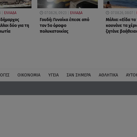
8
ΕΛΛΑΔΑ
07.08.26, 09:23
ΕΛΛΑΔΑ
07.08.26, 08:07
 δήμαρχος
Γουδή: Γυναίκα έπεσε από
Μάλια: «Είδα τα
άλλοι δύο για τη
τον 5ο όροφο
κουνάνε τα χέρι
ιωτία
πολυκατοικίας
ζητάνε βοήθεια
ΛΟΓΕΣ
ΟΙΚΟΝΟΜΙΑ
ΥΓΕΙΑ
ΣΑΝ ΣΗΜΕΡΑ
ΑΘΛΗΤΙΚΑ
ΑΥΤΟ