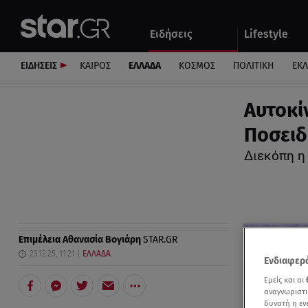
Αθλητικά
Quiz
Ειδήσεις
Lifestyle
Αυτοκίνητο
ΕΙΔΗΣΕΙΣ
ΚΑΙΡΟΣ
ΕΛΛΑΔΑ
ΚΟΣΜΟΣ
ΠΟΛΙΤΙΚΗ
ΕΚ
Αυτοκί
Ποσειδ
Διεκόπη η
Επιμέλεια
Αθανασία Βογιάρη
STAR.GR
23.12.25, 11:21
ΕΛΛΑΔΑ
Ενδιαφερό
Εμείς και οι
αναγνωριστι
δυνατή η ε