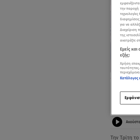
εμφανίζοντα
την παροχή 
τεχνολογίες
διαφημίσεις
για να αλλά
Διαχείριση 
της ιστοσελί
ανατρέξτε σ
Εμείς και
εξής:
Χρήση επακ
ταυτότητας.
περιεχόμενο
Φωτιά σε αυτο
Κατάλογος 
Εμφάνισ
Ακούστ
Την Τρίτη τ