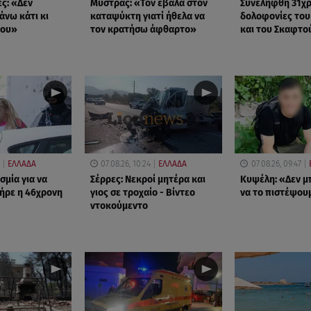
ες: «Δεν
Μυστράς: «Τον έβαλα στον
Συνελήφθη 31χρο
άνω κάτι κι
καταψύκτη γιατί ήθελα να
δολοφονίες το
μου»
τον κρατήσω άφθαρτο»
και του Σκαφτο
ΕΛΛΑΔΑ
07.08.26, 10:24
ΕΛΛΑΔΑ
07.08.26, 09:47
σμία για να
Σέρρες: Νεκροί μητέρα και
Κυψέλη: «Δεν 
ήρε η 46χρονη
γιος σε τροχαίο - Βίντεο
να το πιστέψου
ντοκούμεντο