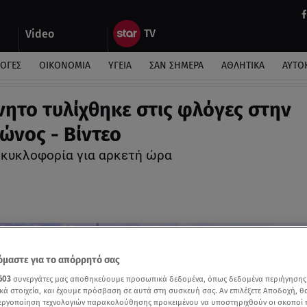
Video
ΛΟΓΕΣ
ΟΙΚΟΝΟΜΙΑ
ΥΓΕΙΑ
ΣΑΝ ΣΗΜΕΡΑ
ΑΘΛΗΤΙΚΑ
ΑΥΤΟ
νητο τυλίχθηκε στις φλόγες στην
ώνος - Βίντεο
 κυκλοφορία για αρκετή ώρα
μαστε για το απόρρητό σας
603
συνεργάτες μας αποθηκεύουμε προσωπικά δεδομένα, όπως δεδομένα περιήγησης
κά στοιχεία, και έχουμε πρόσβαση σε αυτά στη συσκευή σας. Αν επιλέξετε Αποδοχή, θ
νεργοποίηση τεχνολογιών παρακολούθησης προκειμένου να υποστηριχθούν οι σκοποί