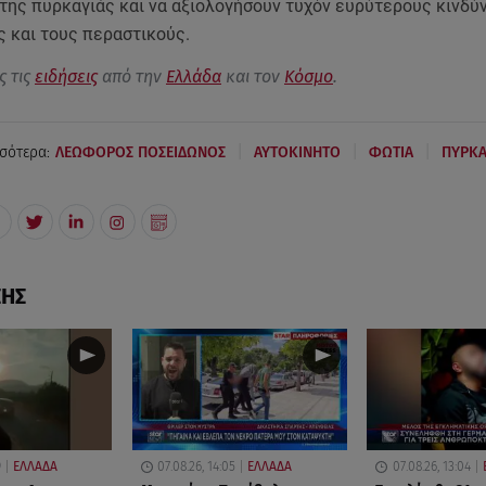
 της πυρκαγιάς και να αξιολογήσουν τυχόν ευρύτερους κινδύ
ς και τους περαστικούς.
ς τις
ειδήσεις
από την
Ελλάδα
και τον
Κόσμο
.
|
|
|
σότερα:
ΛΕΩΦΟΡΟΣ ΠΟΣΕΙΔΩΝΟΣ
ΑΥΤΟΚΙΝΗΤΟ
ΦΩΤΙΑ
ΠΥΡΚΑ
ΣΗΣ
9
ΕΛΛΑΔΑ
07.08.26, 14:05
ΕΛΛΑΔΑ
07.08.26, 13:04