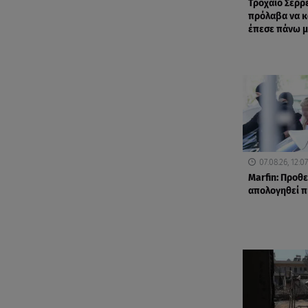
Τροχαίο Σέρρ
πρόλαβα να κ
έπεσε πάνω 
07.08.26, 12:07
Marfin: Προθε
απολογηθεί π