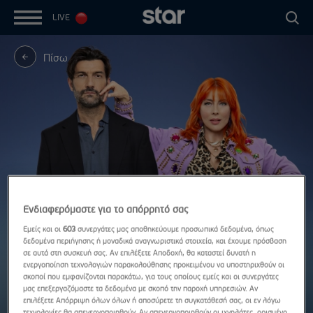
LIVE
Πίσω
Ενδιαφερόμαστε για το απόρρητό σας
Εμείς και οι
603
συνεργάτες μας αποθηκεύουμε προσωπικά δεδομένα, όπως
δεδομένα περιήγησης ή μοναδικά αναγνωριστικά στοιχεία, και έχουμε πρόσβαση
σε αυτά στη συσκευή σας. Αν επιλέξετε Αποδοχή, θα καταστεί δυνατή η
ενεργοποίηση τεχνολογιών παρακολούθησης προκειμένου να υποστηριχθούν οι
σκοποί που εμφανίζονται παρακάτω, για τους οποίους εμείς και οι συνεργάτες
μας επεξεργαζόμαστε τα δεδομένα με σκοπό την παροχή υπηρεσιών. Αν
επιλέξετε Απόρριψη όλων όλων ή αποσύρετε τη συγκατάθεσή σας, οι εν λόγω
τεχνολογίες θα απενεργοποιηθούν. Αν απενεργοποιηθούν οι ιχνηλάτες, ορισμένο