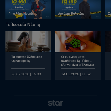
Πηνελόπη Μουρίκη
Αργύρης Καλατζής
Σ
Τελευταία Νέα iq
Tα τέσσερα ζώδια με το
Οι 10 χώρες με το
υψηλότερο ΙQ
υψηλότερο IQ - Πόσο
έξυπνοι είναι οι Έλληνες;
26.07.2026 | 16:00
14.01.2026 | 11:52