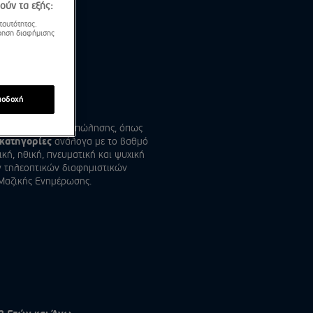
ούν τα εξής:
ταυτότητας.
τρηση διαφήμισης
ποδοχή
ων μηνυμάτων τηλεπώλησης, όπως
 κατηγορίες
ανάλογα με το βαθμό
κή, ηθική, πνευματική και ψυχική
ν τηλεοπτικών διαφημιστικών
Μαζικής Ενημέρωσης.