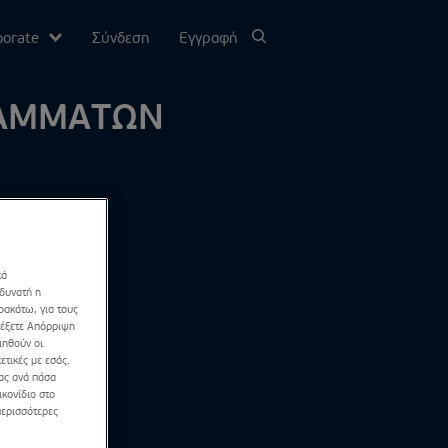
porate
Σύνδεση
Εγγραφή
ΡΑΜΜΑΤΩΝ
υ
σίας
Channel
κά
 δυνατή η
ρακάτω, για τους
λέξετε Απόρριψη
ιηθούν οι
ετικές με εσάς.
σας ανά πάσα
κονίδιο στο
περισσότερες