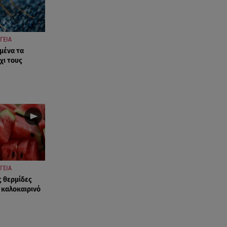
ΓΕΙΑ
εμένα τα
χι τους
ΓΕΙΑ
ς θερμίδες
 καλοκαιρινό