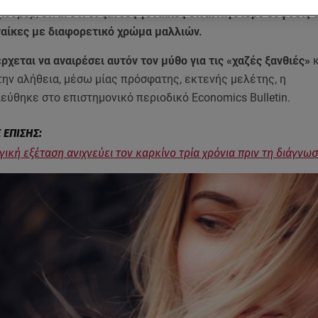
ιούμορ, είναι ότι
οι ξανθές γυναίκες είναι λιγότερο ευφυείς 
ναίκες με διαφορετικό χρώμα μαλλιών.
ρχεται να αναιρέσει αυτόν τον μύθο για τις «χαζές ξανθιές»
ην αλήθεια, μέσω μίας πρόσφατης, εκτενής μελέτης, η
εύθηκε στο επιστημονικό περιοδικό Economics Bulletin.
γική εξέταση ανιχνεύει τον καρκίνο τρία χρόνια πριν τη διάγνω