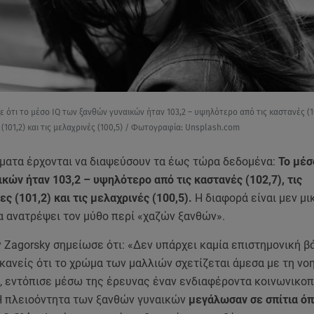
ε ότι το μέσο IQ των ξανθών γυναικών ήταν 103,2 – υψηλότερο από τις καστανές (10
(101,2) και τις μελαχρινές (100,5) / Φωτογραφία: Unsplash.com
ματα έρχονται να διαψεύσουν τα έως τώρα δεδομένα:
Το μέσ
κών ήταν 103,2 – υψηλότερο από τις καστανές (102,7), τις
ς (101,2) και τις μελαχρινές (100,5).
Η διαφορά είναι μεν μι
α ανατρέψει τον μύθο περί «χαζών ξανθών».
y Zagorsky σημείωσε ότι: «Δεν υπάρχει καμία επιστημονική βά
κανείς ότι το χρώμα των μαλλιών σχετίζεται άμεσα με τη νο
, εντόπισε μέσω της έρευνας έναν ενδιαφέροντα κοινωνικοπ
Η πλειοόντητα των ξανθών γυναικών
μεγάλωσαν σε σπίτια ό