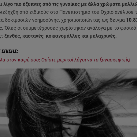
αι λίγο πιο έξυπνες από τις γυναίκες με άλλα χρώματα μαλλι
ιεξήχθη από ειδικούς στο Πανεπιστήμιο του Οχάιο ανέλυσε 
α δοκιμασιών νοημοσύνης, χρησιμοποιώντας ως δείγμα
10.8
ς.
Όλες οι συμμετέχουσες χωρίστηκαν ανάλογα με το φυσικ
ς:
ξανθές, καστανές, κοκκινομάλλες και μελαχρινές.
άλα στον καφέ σου; Ορίστε μερικοί λόγοι να το ξανασκεφτείς!