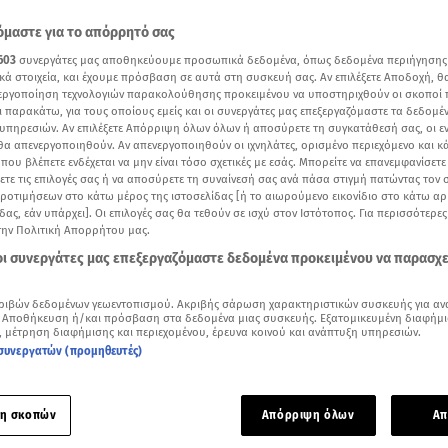
μαστε για το απόρρητό σας
603
συνεργάτες μας αποθηκεύουμε προσωπικά δεδομένα, όπως δεδομένα περιήγησης
κά στοιχεία, και έχουμε πρόσβαση σε αυτά στη συσκευή σας. Αν επιλέξετε Αποδοχή, θ
νεργοποίηση τεχνολογιών παρακολούθησης προκειμένου να υποστηριχθούν οι σκοποί
ι παρακάτω, για τους οποίους εμείς και οι συνεργάτες μας επεξεργαζόμαστε τα δεδομέ
υπηρεσιών. Αν επιλέξετε Απόρριψη όλων όλων ή αποσύρετε τη συγκατάθεσή σας, οι ε
 θα απενεργοποιηθούν. Αν απενεργοποιηθούν οι ιχνηλάτες, ορισμένο περιεχόμενο και κά
 που βλέπετε ενδέχεται να μην είναι τόσο σχετικές με εσάς. Μπορείτε να επανεμφανίσετ
ξετε τις επιλογές σας ή να αποσύρετε τη συναίνεσή σας ανά πάσα στιγμή πατώντας τον
προτιμήσεων στο κάτω μέρος της ιστοσελίδας [ή το αιωρούμενο εικονίδιο στο κάτω α
δας, εάν υπάρχει]. Οι επιλογές σας θα τεθούν σε ισχύ στον Ιστότοπος. Για περισσότερε
την Πολιτική Απορρήτου μας.
δη: «To IQ μου είναι τόσο ώστε να με βοηθήσει να επιβιώνω» / Βίντεο: Mega
 οι συνεργάτες μας επεξεργαζόμαστε δεδομένα προκειμένου να παρασχ
Δείτε περισσότερα άρθρα μας στα αποτελέσματα αναζήτησης
ριβών δεδομένων γεωεντοπισμού. Ακριβής σάρωση χαρακτηριστικών συσκευής για αν
 Αποθήκευση ή/και πρόσβαση στα δεδομένα μιας συσκευής. Εξατομικευμένη διαφήμι
Add star.gr on Google
, μέτρηση διαφήμισης και περιεχομένου, έρευνα κοινού και ανάπτυξη υπηρεσιών.
συνεργατών (προμηθευτές)
ε το άρθρο
--:--
λεπτά
η σκοπών
Απόρριψη όλων
Απ
ιο γνωστά στερεότυπα που επικρατεί τα τελευταία χρόνια, β