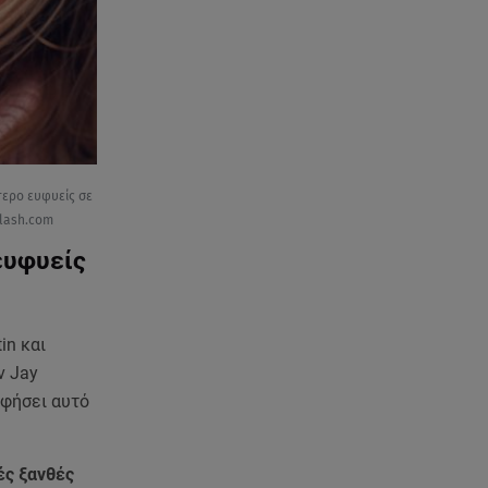
07.08.26 , 13:33
Καινούργιου:Πένθος για
συνεργάτιδά της «Θα μου
λείπεις πάντα και για πάντα»
07.08.26 , 13:16
Γιάννης Στάνκογλου: Δείτε τον
έφηβο με μακριά μαλλιά
ότερο ευφυείς σε
plash.com
07.08.26 , 13:04
Συνελήφθη 31χρονος για τις
ευφυείς
δολοφονίες του «Ζαμπόν» και
του Σκαφτούρου
in και
07.08.26 , 12:51
ν Jay
Μαριαλένα Ρουμελιώτη: Δύο
-υπέροχοι- μήνες τον γιο της
αφήσει αυτό
07.08.26 , 12:35
ές ξανθές
Τουρισμός για όλους: