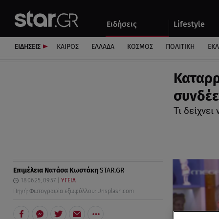
Αθλητικά
Quiz
Ειδήσεις
Lifestyle
Αυτοκίνητο
ΕΙΔΗΣΕΙΣ
ΚΑΙΡΟΣ
ΕΛΛΑΔΑ
ΚΟΣΜΟΣ
ΠΟΛΙΤΙΚΗ
ΕΚ
Καταρρ
συνδέε
Τι δείχνει
Επιμέλεια
Νατάσα Κωστάκη
STAR.GR
18.06.25, 09:57
ΥΓΕΙΑ
Πηγή: Φωτογραφία εξωφύλλου: Unsplash.com