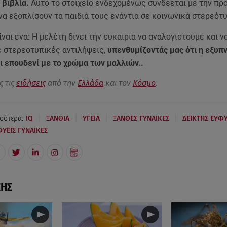
 βιβλία.
Αυτό το στοιχείο ενδεχομένως συνδέεται με την πρ
α εξοπλίσουν τα παιδιά τους ενάντια σε κοινωνικά στερεότ
ίναι ένα: Η μελέτη δίνει την ευκαιρία να αναλογιστούμε και ν
 στερεοτυπικές αντιλήψεις,
υπενθυμίζοντάς μας ότι η εξυπ
ι επουδενί με το χρώμα των μαλλιών..
ς τις
ειδήσεις
από την
Ελλάδα
και τον
Κόσμο
.
|
|
|
|
σότερα:
IQ
ΞΑΝΘΙΑ
ΥΓΕΙΑ
ΞΑΝΘΕΣ ΓΥΝΑΙΚΕΣ
ΔΕΙΚΤΗΣ ΕΥΦΥ
ΥΕΙΣ ΓΥΝΑΙΚΕΣ
ΣΗΣ