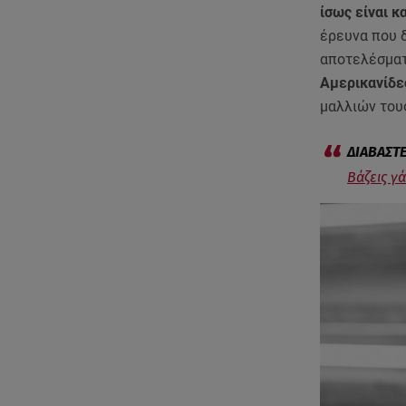
ίσως είναι κ
έρευνα που δ
αποτελέσματ
Αμερικανίδε
μαλλιών του
Βάζεις γ