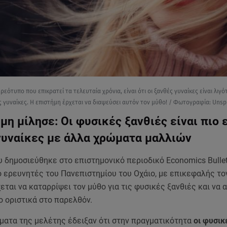
εότυπο που επικρατεί τα τελευταία χρόνια, είναι ότι οι ξανθές γυναίκες είναι λιγ
ς γυναίκες. Η επιστήμη έρχεται να διαψεύσει αυτόν τον μύθο! / Φωτογραφία: Uns
μη μίλησε: Οι φυσικές ξανθιές είναι πιο 
γυναίκες με άλλα χρώματα μαλλιών
 δημοσιεύθηκε στο επιστημονικό περιοδικό Economics Bullet
 ερευνητές του Πανεπιστημίου του Οχάιο, με επικεφαλής το
εται να καταρρίψει τον μύθο για τις φυσικές ξανθιές και να 
ο οριστικά στο παρελθόν.
ματα της μελέτης έδειξαν ότι στην πραγματικότητα
οι φυσικ