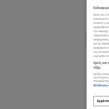
Ενδιαφερό
Εμείς και οι
αναγνωριστι
δυνατή η ε
εμφανίζοντα
την παροχή 
τεχνολογίες
διαφημίσεις
για να αλλά
Διαχείριση 
της ιστοσελί
ανατρέξτε σ
Σμαράγδα Καρύ
Εμείς και
εξής:
Χρήση επακ
ταυτότητας.
περιεχόμενο
Κατάλογος 
Ακούστ
Εμφάνισ
Ένα από τα π