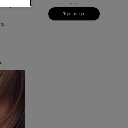
Στεφανίδου: «Κόβει» την ανάσα
σε σύγκριση
με το σώμα της - Οι πόζες με
Περισσότερα
μαγιό
και
07.08.26 , 14:05
Μυστράς: «Τον έβαλα στον
καταψύκτη γιατί ήθελα να τον
κρατήσω άφθαρτο»
ση
07.08.26 , 14:00
K-beauty blush: Τα viral ρουζ
που υπόσχονται το πολυπόθητο
κορεάτικο glow
07.08.26 , 13:42
Παραλίες: Πάνω από 1.500
έλεγχοι - Στη μάχη drones και
νέες τεχνολογίες