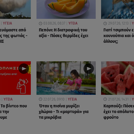
ΥΓΕΙΑ
03.08.26, 08:37
ΥΓΕΙΑ
29.07.26, 12:13
Υ
ευόμαστε από
Πεπόνι: Η διατροφική του
Γιατί τσιμπούν 
ς της φωτιάς -
αξία - Πόσες θερμίδες έχει
κουνούπια και ό
ΙΣ
άλλους;
8
ΥΓΕΙΑ
22.07.26, 09:10
ΥΓΕΙΑ
21.07.26, 14:31
Υ
 Το βίντεο που
Όταν η πισίνα μυρίζει
Καρπούζι: Πόσε
α την
χλώριο - Τι «μαρτυρά» για
έχει το απόλυτο
ουμε
τα μικρόβια
φρούτο