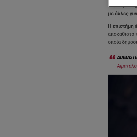
κυρίως στο χ
με άλλες γυ
Η επιστήμη έ
αποκαθιστά τ
οποία δημοσι
Αιματολο