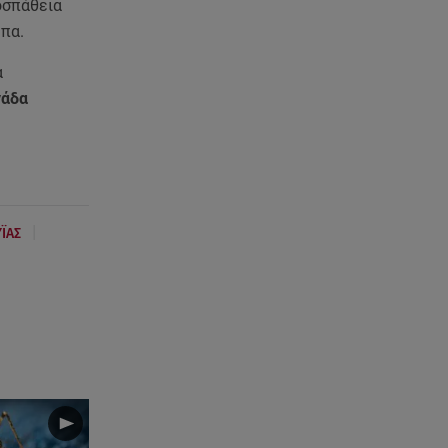
οσπάθεια
υπα.
α
νάδα
|
ΪΑΣ