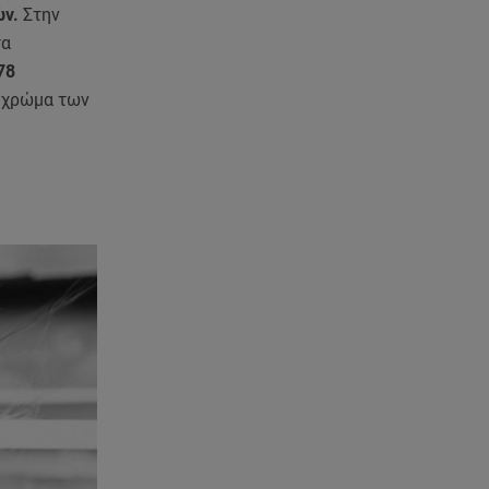
Συνεχίζονται οι αιτήσεις – Ποιοι
ών.
Στην
κάνουν σήμερα
τα
78
07.08.26 , 12:07
ό χρώμα των
Marfin: Προθεσμία για να
απολογηθεί πήρε η 46χρονη
07.08.26 , 12:00
4 (πολύ σημαντικά) πράγματα
που αποκαλύπτουν οι διακοπές
για τη σχέση σου