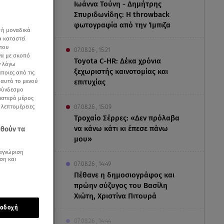
Ιωάννα Τούνη - Δημήτρης
Σπυριδωνίδης: Η throwback
φωτογραφία από την Ίμπιζα
 ή μοναδικά
α καταστεί
 που
07.08.26 , 15:21
να με σκοπό
Toyota C-HR: Δέκα χρόνια
ν λόγω
ξεχωριστής καινοτομίας και
ποιες από τις
επιτυχίας
ε αυτό το μενού
 σύνδεσμο
ριστερό μέρος
ς λεπτομέρειες
07.08.26 , 15:09
Τροχαίο Σέρρες: «Δεν πρόλαβα
να κάνω κάτι κι έπεσε πάνω
εθούν τα
μου»
αγνώριση
ση και
07.08.26 , 14:49
Πέθανε η δημοσιογράφος και
πρώην σύζυγος του Βασίλη
Χιώτη, Χριστίνα Πιτουρά
οδοχή
ασισμένο
07.08.26 , 14:44