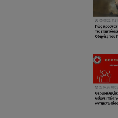
05.08.26, 11:31
Πώς προστατ
τις επιπτώσει
Οδηγίες του Π
23.07.26, 08:2
Θερμοπληξία:
δείχνει πώς ν
αντιμετωπίσ