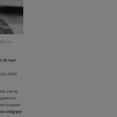
2,7), τις
ο IQ των
κρή, αλλά
ση για να
ημοσύνη».
ολιτισμικό
που υπήρχαν