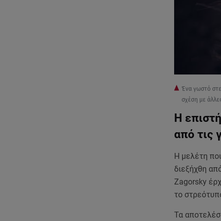
Ένα γωστό στερ
σχέση με άλλε
Η επιστή
από τις 
Η μελέτη που
διεξήχθη από
Zagorsky έρχ
το στρεότυπ
Τα αποτελέσ