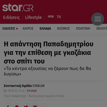
Ειδήσεις
Lifestyle
ΕΙΔΗΣΕΙΣ
ΚΑΙΡΟΣ
ΕΛΛΑΔΑ
ΚΟΣΜΟΣ
ΠΟΛΙΤΙΚΗ
ΕΚΛΟΓ
H απάντηση Παπαδημητρίου
για την επίθεση με γκαζάκια
στο σπίτι του
«Τα κέντρα εξουσίας να ξέρουν πως δε θα
λυγίσω»
Συντακτική Ομάδα
STAR.GR
18.05.25, 21:44
ΕΛΛΑΔΑ
Πηγή: Νewpost.gr / Φωτογραφία αρχείου Intime