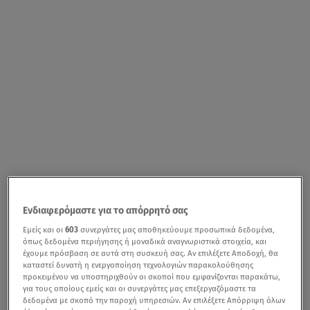
Ενδιαφερόμαστε για το απόρρητό σας
Εμείς και οι
603
συνεργάτες μας αποθηκεύουμε προσωπικά δεδομένα,
όπως δεδομένα περιήγησης ή μοναδικά αναγνωριστικά στοιχεία, και
έχουμε πρόσβαση σε αυτά στη συσκευή σας. Αν επιλέξετε Αποδοχή, θα
καταστεί δυνατή η ενεργοποίηση τεχνολογιών παρακολούθησης
προκειμένου να υποστηριχθούν οι σκοποί που εμφανίζονται παρακάτω,
για τους οποίους εμείς και οι συνεργάτες μας επεξεργαζόμαστε τα
δεδομένα με σκοπό την παροχή υπηρεσιών. Αν επιλέξετε Απόρριψη όλων