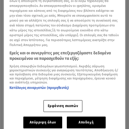
όλων ή αποσύρετε τη συγκατάθεσή σας, οι εν λόγω τεχνολογίες θα
απενεργοποιηθούν. Αν απενεργοποιηθούν οι ιχνηλάτες, ορισμένο
περιεχόμενο και κάποιες από τις διαφημίσεις που βλέπετε ενδέχεται να
μην είναι τόσο σχετικές με εσάς. Μπορείτε να επανεμφανίσετε αυτό το
μενού για να αλλάξετε τις επιλογές σας ή να αποσύρετε τη συναίνεσή σας
ανά πάσα στιγμή πατώντας τον σύνδεσμο Διαχείριση προτιμήσεων στο
κάτω μέρος της ιστοσελίδας [ή το αιωρούμενο εικονίδιο στο κάτω
αριστερό μέρος της ιστοσελίδας, εάν υπάρχει]. Οι επιλογές σας θα τεθούν
σε ισχύ στον Ιστότοπος. Για περισσότερες λεπτομέρειες ανατρέξτε στην
Πολιτική Απορρήτου μας.
Εμείς και οι συνεργάτες μας επεξεργαζόμαστε δεδομένα
προκειμένου να παρασχεθούν τα εξής:
Χρήση επακριβών δεδομένων γεωεντοπισμού. Ακριβής σάρωση
χαρακτηριστικών συσκευής για αναγνώριση ταυτότητας. Αποθήκευση ή/
και πρόσβαση στα δεδομένα μιας συσκευής. Εξατομικευμένη διαφήμιση
και περιεχόμενο, μέτρηση διαφήμισης και περιεχομένου, έρευνα κοινού
και ανάπτυξη υπηρεσιών.
Κατάλογος συνεργατών (προμηθευτές)
Εμφάνιση σκοπών
Απόρριψη όλων
Αποδοχή