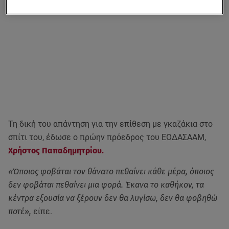
Τη δική του απάντηση για την επίθεση με γκαζάκια στο
σπίτι του, έδωσε ο πρώην πρόεδρος του ΕΟΔΑΣΑΑΜ,
Χρήστος Παπαδημητρίου.
«Όποιος φοβάται τον θάνατο πεθαίνει κάθε μέρα, όποιος
δεν φοβάται πεθαίνει μια φορά. Έκανα το καθήκον, τα
κέντρα εξουσία να ξέρουν δεν θα λυγίσω, δεν θα φοβηθώ
ποτέ»,
είπε.