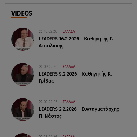
Ερυθρός Σταυρός: Άγρια επίθεση σε νοσηλεύτρια
στα Επείγοντα
VIDEOS
09.08.26 , 12:28
Πάρος: Χωρίς ναυαγοσώστη η πισίνα του beach
16.02.26
ΕΛΛΑΔΑ
bar όπου πνίγηκε ο 4χρονος
LEADERS 16.2.2026 – Καθηγητής Γ.
Ατσαλάκης
09.08.26 , 12:20
Hyundai και Healthy Seas: Καθάρισαν 36 τόνους
θαλάσσια απορρίμματα
09.02.26
ΕΛΛΑΔΑ
LEADERS 9.2.2026 – Καθηγητής Κ.
Γρίβας
09.08.26 , 12:13
Οι ερωτικές προβλέψεις για την εβδομάδα
10/08/2026 - 16/08/2026
02.02.26
ΕΛΛΑΔΑ
LEADERS 2.2.2026 – Συνταγματάρχης
09.08.26 , 12:00
Π. Νάστος
Πώς να αποσυνδεθείς (ρεαλιστικά) από το άγχος
στις διακοπές
26.01.26