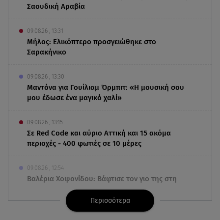
Σαουδική Αραβία
09.08.26 , 13:31
Μήλος: Ελικόπτερο προσγειώθηκε στο
Σαρακήνικο
09.08.26 , 13:30
Μαντόνα για Γουίλιαμ Όρμπιτ: «Η μουσική σου
μου έδωσε ένα μαγικό χαλί»
09.08.26 , 13:15
Σε Red Code και αύριο Αττική και 15 ακόμα
περιοχές - 400 φωτιές σε 10 μέρες
09.08.26 , 12:54
Βαλέρια Χοψονίδου: Βάφτισε τον γιο της στη
Βουλιαγμένη - Το όνομα που πήρε
Περισσότερα
09.08.26 , 12:44