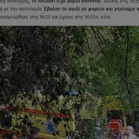
έση ανάνηψης,
το παιδάκι είχε βαριά αναπνοή.
Τελικά, στις 15:5
 με την αστυνομία.
Έβαλαν το παιδί σε φορείο και γυρίσαμε 
οσγειώθηκε στις 16:25 και έφυγε στις 16:53»,
είπε.