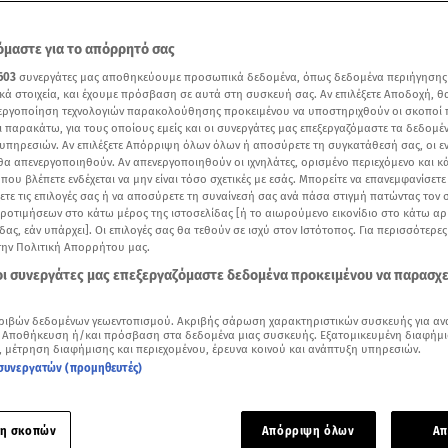
μαστε για το απόρρητό σας
603
συνεργάτες μας αποθηκεύουμε προσωπικά δεδομένα, όπως δεδομένα περιήγησης
κά στοιχεία, και έχουμε πρόσβαση σε αυτά στη συσκευή σας. Αν επιλέξετε Αποδοχή, θ
νεργοποίηση τεχνολογιών παρακολούθησης προκειμένου να υποστηριχθούν οι σκοποί
ι παρακάτω, για τους οποίους εμείς και οι συνεργάτες μας επεξεργαζόμαστε τα δεδομέ
υπηρεσιών. Αν επιλέξετε Απόρριψη όλων όλων ή αποσύρετε τη συγκατάθεσή σας, οι ε
 θα απενεργοποιηθούν. Αν απενεργοποιηθούν οι ιχνηλάτες, ορισμένο περιεχόμενο και κά
 που βλέπετε ενδέχεται να μην είναι τόσο σχετικές με εσάς. Μπορείτε να επανεμφανίσετ
ξετε τις επιλογές σας ή να αποσύρετε τη συναίνεσή σας ανά πάσα στιγμή πατώντας τον
προτιμήσεων στο κάτω μέρος της ιστοσελίδας [ή το αιωρούμενο εικονίδιο στο κάτω α
δας, εάν υπάρχει]. Οι επιλογές σας θα τεθούν σε ισχύ στον Ιστότοπος. Για περισσότερε
ραγωδία στο φαράγγι της Νέδας, όπου σκοτώθηκε ένα 4χρονο αγοράκι - Βίντεο αρχ
την Πολιτική Απορρήτου μας.
 οι συνεργάτες μας επεξεργαζόμαστε δεδομένα προκειμένου να παρασχ
Δείτε περισσότερα άρθρα μας στα αποτελέσματα αναζήτησης
ριβών δεδομένων γεωεντοπισμού. Ακριβής σάρωση χαρακτηριστικών συσκευής για αν
 Αποθήκευση ή/και πρόσβαση στα δεδομένα μιας συσκευής. Εξατομικευμένη διαφήμι
Add star.gr on Google
, μέτρηση διαφήμισης και περιεχομένου, έρευνα κοινού και ανάπτυξη υπηρεσιών.
συνεργατών (προμηθευτές)
 έρχονται στο φως για την
τραγωδία
που σημειώθηκε στο
φαρ
 ένα 4χρονο αγοράκι έχασε τη ζωή του με τραγικό τρόπο.
η σκοπών
Απόρριψη όλων
Απ