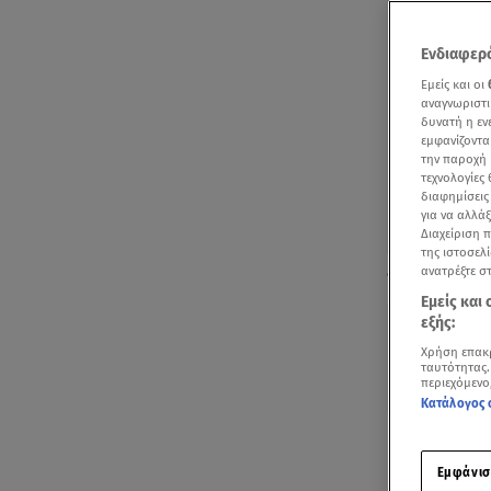
Ενδιαφερό
Εμείς και οι
αναγνωριστι
δυνατή η ε
εμφανίζοντα
την παροχή 
τεχνολογίες
διαφημίσεις
για να αλλά
Διαχείριση 
της ιστοσελί
Πώς έγινε η τ
ανατρέξτε σ
με τη Ζήνα»
Εμείς και
εξής:
Χρήση επακ
ταυτότητας.
περιεχόμενο
Κατάλογος 
Νέα στοιχεία
Νέδας
, όπου
Εμφάνισ