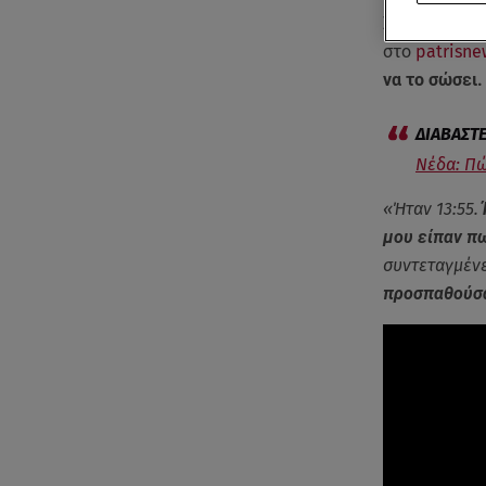
Σύμφωνα με 
στο
patrisne
να το σώσει
Νέδα: Πώ
«Ήταν 13:55.
μου είπαν πω
συντεταγμένε
προσπαθούσ