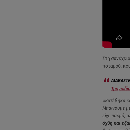
Στη συνέχεια
ποταμού, που
Τραγωδία
«Κατέβηκα κα
Μπαίνουμε μέ
είχε παλμό, α
όχθη και εξ