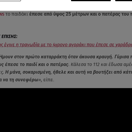
μαρτυρία του Δημήτρη Δεμερτζή, συνοδού της ομάδας των 
ws
το παιδάκι
έπεσε από ύψος 25 μέτρων και ο πατέρας του 
.
ς έγινε η τραγωδία με το 4χρονο αγοράκι που έπεσε σε χαράδρ
Ήμουν στον πρώτο καταρράκτη όταν άκουσα κραυγή. Γύρισα 
ς έπεσε το παιδί και ο πατέρας
. Κάλεσα το 112 και έδωσα αμ
ς.
H μάνα, σοκαρισμένη, ήθελε και αυτή να βουτήξει από κάτ
α να τη συνεφέρω
»,
είπε.