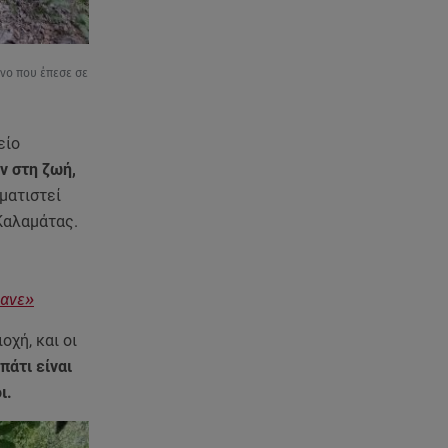
νο που έπεσε σε
είο
ν στη ζωή,
ματιστεί
Καλαμάτας.
θανε»
οχή, και οι
πάτι είναι
οι.