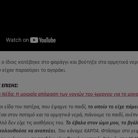
 ο ίδιος κατέβηκε στο φαράγγι και βούτηξε στα ορμητικά νερ
 είχαν παρασύρει το αγοράκι.
 Νέδα: Η μοιραία απόφαση των γονιών του 4χρονου για το μονο
ι είδα τον πατέρα, που έψαχνε το παιδί,
το οποίο το είχε πάρε
σα στον ποταμό και τα ορμητικά νερά, πιάνουμε το παιδί, ανέπν
λλά δεν είχε τις αισθήσεις του.
Το έβαλα στον ώμο μου, το βγά
ακολουθούσε να αναπνέει.
Του κάναμε ΚΑΡΠΑ. Φτάσαμε στο γεφ