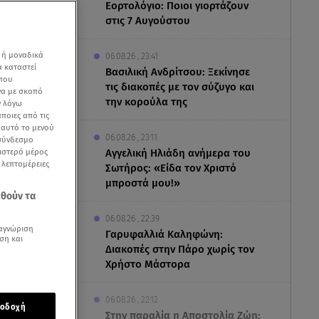
Εορτολόγιο: Ποιοι γιορτάζουν
στις 7 Αυγούστου
 ή μοναδικά
06.08.26 , 23:41
α καταστεί
Βασιλική Ανδρίτσου: Ξεκίνησε
 που
τις διακοπές με τον σύζυγο και
να με σκοπό
την κορούλα της
ν λόγω
ποιες από τις
ε αυτό το μενού
06.08.26 , 23:11
 σύνδεσμο
ριστερό μέρος
Αγγελική Ηλιάδη ανήμερα του
ς λεπτομέρειες
Σωτήρος: «Είδα τον Χριστό
είου «Αλήθειες
μπροστά μου!»
εθούν τα
06.08.26 , 22:39
αγνώριση
Γαρυφαλλιά Καληφώνη:
ση και
Διακοπές στην Πάρο χωρίς τον
Χρήστο Μάστορα
άγγι της
06.08.26 , 22:12
οδοχή
Στην παραλία η Αποστολία Ζώη: