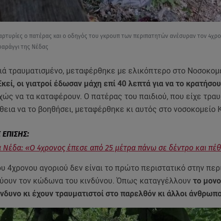
ρτυρίες ο πατέρας και ο οδηγός του γκρουπ των περιπατητών ανέσυραν τον 4χρο
αράγγι της Νέδας
αριά τραυματισμένο, μεταφέρθηκε με ελικόπτερο στο Νοσοκομ
κεί, οι γιατροί έδωσαν μάχη επί 40 λεπτά για να το κρατήσου
ώς να τα καταφέρουν. Ο πατέρας του παιδιού, που είχε τραυ
θεια να το βοηθήσει, μεταφέρθηκε κι αυτός στο νοσοκομείο 
 Νέδα: «Ο 4χρονος έπεσε από 25 μέτρα πάνω σε δέντρο και πέ
υ 4χρονου αγοριού δεν είναι το πρώτο περιστατικό στην περι
ούουν τον κώδωνα του κινδύνου. Όπως καταγγέλλουν
το μονο
νδυνο κι έχουν τραυματιστοί στο παρελθόν κι άλλοι άνθρωπ