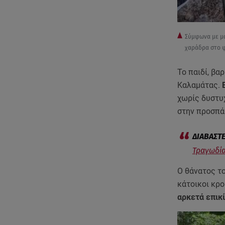
Σύμφωνα με μα
χαράδρα στο φ
Το παιδί, β
Καλαμάτας.
Ε
χωρίς δυστυχ
στην προσπά
Τραγωδία
Ο θάνατος το
κάτοικοι κρ
αρκετά επικί