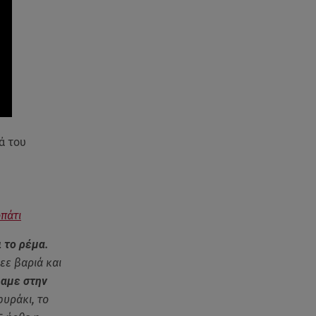
ανακοίνωση του ράπερ στα
social media
06.08.26 , 21:22
Ισραήλ - Κύπρος - Κρήτη: Το
μεγαλύτερο υποθαλάσσιο
καλώδιο στον κόσμο
06.08.26 , 21:07
ά του
Motor Oil: Δωρεά
πυροσβεστικών οχημάτων και
εξοπλισμού στον Άγιο Βασίλειο
06.08.26 , 20:49
πάτι
Άκης Παυλόπουλος: Η τρυφερή
εξομολόγηση της συζύγου του,
ι το ρέμα.
Ελένης Φωτοπούλου
εε βαριά και
λαμε στην
06.08.26 , 20:25
υράκι, το
Πώς επικοινωνούν τα