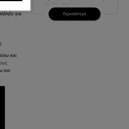
«Γεμάτη αλμύρα»
περιπατητών
πήδηξε για
Περισσότερα
06.08.26 , 22:10
Κλήρωση Τζόκερ 6/8/2026: Οι
τυχεροί αριθμοί για τα
2.500.000 ευρώ
α
06.08.26 , 22:02
πίσω και
Σύγκρουση τραμ στη Γερμανία:
έσως
25 τραυματίες, 7 σε σοβαρή
κατάσταση
ω και
06.08.26 , 21:59
Νέες τουρκικές προκλήσεις στο
Αιγαίο - Αερομαχία με ελληνικά
F-16
06.08.26 , 21:31
Τροχαίο για τον Mike - Η