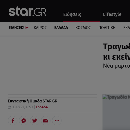
Αθλητικά
Quiz
Ειδήσεις
Lifestyle
Αυτοκίνητο
ΕΙΔΗΣΕΙΣ
ΚΑΙΡΟΣ
ΕΛΛΑΔΑ
ΚΟΣΜΟΣ
ΠΟΛΙΤΙΚΗ
ΕΚ
Τραγωδ
κι εκεί
Νέα μαρτυ
Συντακτική Ομάδα
STAR.GR
13.05.25, 11:50
ΕΛΛΑΔΑ