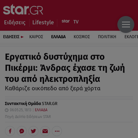
Ειδήσεις
Lifestyle
ΕΙΔΗΣΕΙΣ
ΚΑΙΡΟΣ
ΕΛΛΑΔΑ
ΚΟΣΜΟΣ
ΠΟΛΙΤΙΚΗ
ΕΚΛΟΓ
Εργατικό δυστύχημα στο
Πικέρμι: Άνδρας έχασε τη ζωή
του από ηλεκτροπληξία
Καθάριζε οικόπεδο από ξερά χόρτα
Συντακτική Ομάδα
STAR.GR
06.05.25, 18:13
ΕΛΛΑΔΑ
Πηγή: Δελτίο Ειδήσεων STAR