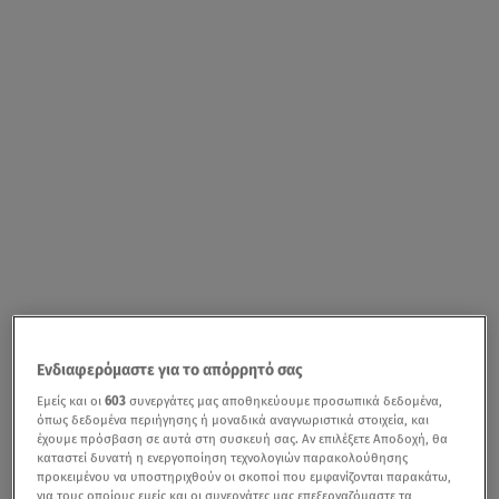
Ενδιαφερόμαστε για το απόρρητό σας
Εμείς και οι
603
συνεργάτες μας αποθηκεύουμε προσωπικά δεδομένα,
όπως δεδομένα περιήγησης ή μοναδικά αναγνωριστικά στοιχεία, και
έχουμε πρόσβαση σε αυτά στη συσκευή σας. Αν επιλέξετε Αποδοχή, θα
καταστεί δυνατή η ενεργοποίηση τεχνολογιών παρακολούθησης
προκειμένου να υποστηριχθούν οι σκοποί που εμφανίζονται παρακάτω,
για τους οποίους εμείς και οι συνεργάτες μας επεξεργαζόμαστε τα