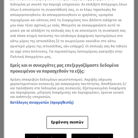
δεδομένα με σκοπό την παροχή υπηρεσιών. Αν επιλέξετε Απόρριψη όλων
όλων ή αποσύρετε τη συγκατάθεσή σας, οι εν λόγω τεχνολογίες θα
απενεργοποιηθούν. Αν απενεργοποιηθούν οι ιχνηλάτες, ορισμένο
περιεχόμενο και κάποιες από τις διαφημίσεις που βλέπετε ενδέχεται να
μην είναι τόσο σχετικές με εσάς. Μπορείτε να επανεμφανίσετε αυτό το
μενού για να αλλάξετε τις επιλογές σας ή να αποσύρετε τη συναίνεσή σας
ανά πάσα στιγμή πατώντας τον σύνδεσμο Διαχείριση προτιμήσεων στο
κάτω μέρος της ιστοσελίδας [ή το αιωρούμενο εικονίδιο στο κάτω
αριστερό μέρος της ιστοσελίδας, εάν υπάρχει]. Οι επιλογές σας θα τεθούν
σε ισχύ στον Ιστότοπος. Για περισσότερες λεπτομέρειες ανατρέξτε στην
Πολιτική Απορρήτου μας.
Εμείς και οι συνεργάτες μας επεξεργαζόμαστε δεδομένα
προκειμένου να παρασχεθούν τα εξής:
Χρήση επακριβών δεδομένων γεωεντοπισμού. Ακριβής σάρωση
χαρακτηριστικών συσκευής για αναγνώριση ταυτότητας. Αποθήκευση ή/
και πρόσβαση στα δεδομένα μιας συσκευής. Εξατομικευμένη διαφήμιση
και περιεχόμενο, μέτρηση διαφήμισης και περιεχομένου, έρευνα κοινού
και ανάπτυξη υπηρεσιών.
Κατάλογος συνεργατών (προμηθευτές)
Εμφάνιση σκοπών