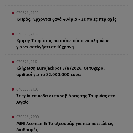
07.08.26 , 21:50
Καιρός: Έρχονται ξανά 40άρια - Σε ποιες περιοχές
07.08.26 , 21:32
Κρήτη: Τουρίστας ρωτούσε πόσο να πληρώσει
για να ασελγήσει σε 10χρονη
07.08.26 , 21:17
Κλήρωση Eurojackpot 7/8/2026: Οι τυχεροί
αριθμοί για τα 32.000.000 ευρώ
07.08.26 , 21:03
Σε τρία επίπεδα οι παραβιάσεις της Τουρκίας στο
Αιγαίο
07.08.26 , 21:00
MINI Aceman E: Τα αξεσουάρ για περιπετειώδεις
διαδρομές