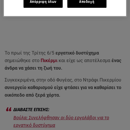
Απόρριψη όλων
Αποδοχή
Το πρωί της Τρίτης 6/5
εργατικό δυστύχημα
σημειώθηκε στο
Πικέρμι
και είχε ως αποτέλεσμα
ένας
άνδρα να χάσει τη ζωή του.
Συγκεκριμένα, στην οδό Φυγέας, στο Ντράφι Πικερμίου
συνεργείο καθαρισμού είχε φτάσει για να καθαρίσει το
οικόπεδο από ξερά χόρτα.
Βούλα: Συνελήφθησαν οι δύο εργολάβοι για το
εργατικό δυστύχημα