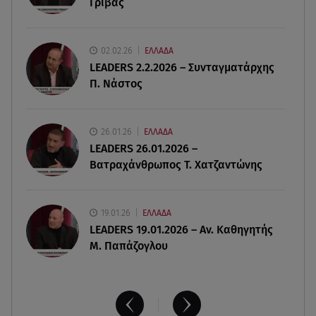
Γρίβας
- Σηκώθηκαν εναέρια μέσα
07.08.26 , 18:34
02.02.26
ΕΛΛΑΔΑ
Έξοδος Αυγούστου: Στο 100% η πληρότητα για
LEADERS 2.2.2026 – Συνταγματάρχης
Κυκλάδες
Π. Νάστος
07.08.26 , 17:44
Παιδικοί σταθμοί: Πότε βγαίνουν τα προσωρινά
26.01.26
ΕΛΛΑΔΑ
αποτελέσματα
LEADERS 26.01.2026 –
Βατραχάνθρωπος Τ. Χατζαντώνης
19.01.26
ΕΛΛΑΔΑ
LEADERS 19.01.2026 – Αν. Καθηγητής
Μ. Παπάζογλου