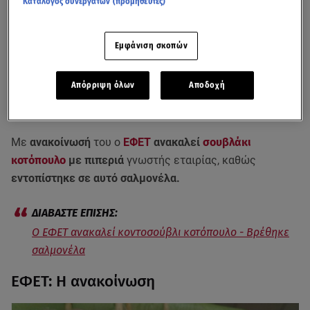
Κατάλογος συνεργατών (προμηθευτές)
Εμφάνιση σκοπών
Απόρριψη όλων
Αποδοχή
Με
ανακοίνωσή
του ο
ΕΦΕΤ
ανακαλεί
σουβλάκι
κοτόπουλο
με πιπεριά
γνωστής εταιρίας, καθώς
εντοπίστηκε σε αυτό σαλμονέλα.
Ο ΕΦΕΤ ανακαλεί κοντοσούβλι κοτόπουλο - Βρέθηκε
σαλμονέλα
ΕΦΕΤ: Η ανακοίνωση