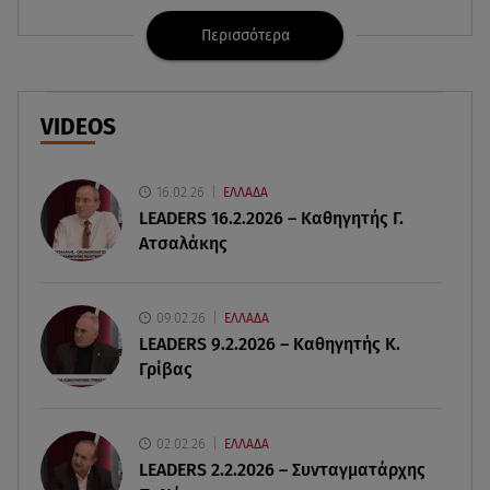
βεντάλια που δεν αποχωρίστηκε
Περισσότερα
06.08.26 , 09:17
Λιάγκας - Αντωνά: Φωτογραφίες από τις glam
διακοπές τους στη Μύκονο
VIDEOS
06.08.26 , 09:13
Σάκης Ρουβάς: Άφησε τη σκηνή και φόρεσε
16.02.26
ΕΛΛΑΔΑ
στολή μελισσοκόμου στην Κύθνο
LEADERS 16.2.2026 – Καθηγητής Γ.
Ατσαλάκης
06.08.26 , 09:09
Nissan Qashqai e-POWER: Ρεκόρ Guinness για
την αυτονομία του
09.02.26
ΕΛΛΑΔΑ
LEADERS 9.2.2026 – Καθηγητής Κ.
Γρίβας
06.08.26 , 09:07
Λάμπρος Κωνσταντάρας: «Τα πρώτα μου
γενέθλια που δεν θα με πάρεις τηλέφωνο»
02.02.26
ΕΛΛΑΔΑ
LEADERS 2.2.2026 – Συνταγματάρχης
06.08.26 , 09:03