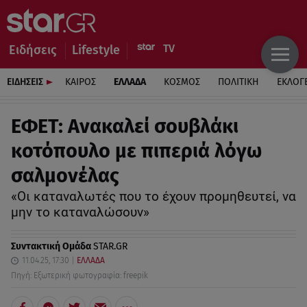
Ειδήσεις
Lifestyle
ΕΙΔΗΣΕΙΣ
ΚΑΙΡΟΣ
ΕΛΛΑΔΑ
ΚΟΣΜΟΣ
ΠΟΛΙΤΙΚΗ
ΕΚΛΟΓ
ΕΦΕΤ: Ανακαλεί σουβλάκι
κοτόπουλο με πιπεριά λόγω
σαλμονέλας
«Οι καταναλωτές που το έχουν προμηθευτεί, να
μην το καταναλώσουν»
Συντακτική Ομάδα
STAR.GR
11.04.25, 17:30
ΕΛΛΑΔΑ
Πηγή: Εξωτερική φωτογραφία: freepik