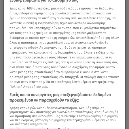
Ενδιαφερόμαστε για το απόρρητό σας
Εμείς και οι
603
συνεργάτες μας αποθηκεύουμε προσωπικά δεδομένα,
όπως δεδομένα περιήγησης ή μοναδικά αναγνωριστικά στοιχεία, και
έχουμε πρόσβαση σε αυτά στη συσκευή σας. Αν επιλέξετε Αποδοχή, θα
καταστεί δυνατή η ενεργοποίηση τεχνολογιών παρακολούθησης
προκειμένου να υποστηριχθούν οι σκοποί που εμφανίζονται παρακάτω,
για τους οποίους εμείς και οι συνεργάτες μας επεξεργαζόμαστε τα
δεδομένα με σκοπό την παροχή υπηρεσιών. Αν επιλέξετε Απόρριψη όλων
όλων ή αποσύρετε τη συγκατάθεσή σας, οι εν λόγω τεχνολογίες θα
απενεργοποιηθούν. Αν απενεργοποιηθούν οι ιχνηλάτες, ορισμένο
περιεχόμενο και κάποιες από τις διαφημίσεις που βλέπετε ενδέχεται να
μην είναι τόσο σχετικές με εσάς. Μπορείτε να επανεμφανίσετε αυτό το
μενού για να αλλάξετε τις επιλογές σας ή να αποσύρετε τη συναίνεσή σας
ανά πάσα στιγμή πατώντας τον σύνδεσμο Διαχείριση προτιμήσεων στο
κάτω μέρος της ιστοσελίδας [ή το αιωρούμενο εικονίδιο στο κάτω
αριστερό μέρος της ιστοσελίδας, εάν υπάρχει]. Οι επιλογές σας θα τεθούν
σε ισχύ στον Ιστότοπος. Για περισσότερες λεπτομέρειες ανατρέξτε στην
Πολιτική Απορρήτου μας.
Εμείς και οι συνεργάτες μας επεξεργαζόμαστε δεδομένα
προκειμένου να παρασχεθούν τα εξής:
Χρήση επακριβών δεδομένων γεωεντοπισμού. Ακριβής σάρωση
χαρακτηριστικών συσκευής για αναγνώριση ταυτότητας. Αποθήκευση ή/
και πρόσβαση στα δεδομένα μιας συσκευής. Εξατομικευμένη διαφήμιση
και περιεχόμενο, μέτρηση διαφήμισης και περιεχομένου, έρευνα κοινού
και ανάπτυξη υπηρεσιών.