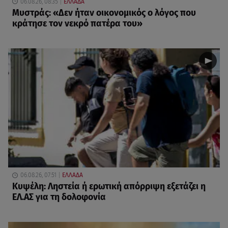
06.08.26, 08:35
ΕΛΛΑΔΑ
Μυστράς: «Δεν ήταν οικονομικός ο λόγος που
κράτησε τον νεκρό πατέρα του»
06.08.26, 07:51
ΕΛΛΑΔΑ
Κυψέλη: Ληστεία ή ερωτική απόρριψη εξετάζει η
ΕΛ.ΑΣ για τη δολοφονία