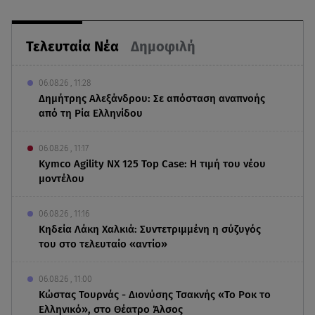
Τελευταία Νέα
Δημοφιλή
06.08.26 , 11:28
Δημήτρης Αλεξάνδρου: Σε απόσταση αναπνοής
από τη Ρία Ελληνίδου
06.08.26 , 11:17
Kymco Agility NX 125 Τοp Case: Η τιμή του νέου
μοντέλου
06.08.26 , 11:16
Κηδεία Λάκη Χαλκιά: Συντετριμμένη η σύζυγός
του στο τελευταίο «αντίο»
06.08.26 , 11:00
Κώστας Τουρνάς - Διονύσης Τσακνής «Το Ροκ το
Ελληνικό», στο Θέατρο Άλσος