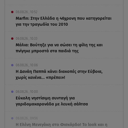
06.08.26 , 10:52
Marfin: Στην Ελλάδα η 46χρονη που κατηγορείται
για την τραγωδία του 2010
06.08.26 , 10:33
Μάλια: Βούτηξε για να σώσει τη φίλη της και
πνίγηκε μπροστά στα παιδιά της
06.08.26 , 10:06
Η Δανάη Παππά κάνει διακοπές στην Εύβοια,
χωρίς κανένα... «πρέπει»!
06.08.26 , 10:00
Eύκολη νηστίσιμη συνταγή για
γαριδομακαρονάδα με λευκή σάλτσα
06.08.26 , 09:56
Η Ελένη Μενεγάκη στο Φισκάρδο! Το look και η