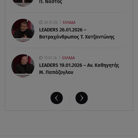
Π. Νάστος
Μαρία Κάλλας: Όταν η ντίβα της όπερας μίλησε
σπαστά ελληνικά στο ραδιόφωνο
26.01.26
ΕΛΛΑΔΑ
06.08.26 , 08:58
LEADERS 26.01.2026 –
Τι είναι το «πολωμένο μελτέμι», που
Βατραχάνθρωπος Τ. Χατζαντώνης
τροφοδότησε τις φωτιές σε Αττικοβοιωτία
19.01.26
ΕΛΛΑΔΑ
LEADERS 19.01.2026 – Αν. Καθηγητής
Μ. Παπάζογλου