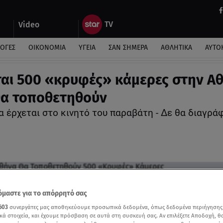
Video
ΛΟΓΕΣ
ΟΙΚΟΝΟΜΙΑ
ΥΓΕΙΑ
ΣΑΝ ΣΗΜΕΡΑ
ΑΘΛΗΤΙΚΑ
ΑΥΤΟ
αι 500 «κρυφές» κάμερες στην Α
θα τοποθετηθούν
α έρχεται στο κινητό του παραβάτη - Δε θα διαγρά
μαστε για το απόρρητό σας
603
συνεργάτες μας αποθηκεύουμε προσωπικά δεδομένα, όπως δεδομένα περιήγησης
κά στοιχεία, και έχουμε πρόσβαση σε αυτά στη συσκευή σας. Αν επιλέξετε Αποδοχή, θ