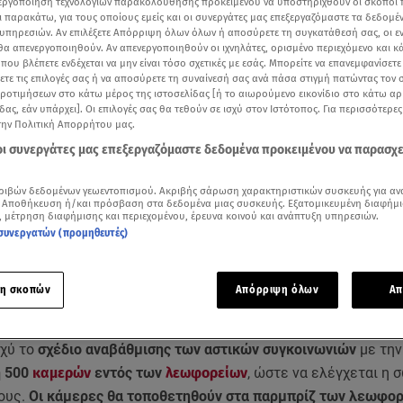
νεργοποίηση τεχνολογιών παρακολούθησης προκειμένου να υποστηριχθούν οι σκοποί
ι παρακάτω, για τους οποίους εμείς και οι συνεργάτες μας επεξεργαζόμαστε τα δεδομέ
υπηρεσιών. Αν επιλέξετε Απόρριψη όλων όλων ή αποσύρετε τη συγκατάθεσή σας, οι ε
 θα απενεργοποιηθούν. Αν απενεργοποιηθούν οι ιχνηλάτες, ορισμένο περιεχόμενο και κά
 που βλέπετε ενδέχεται να μην είναι τόσο σχετικές με εσάς. Μπορείτε να επανεμφανίσετ
ξετε τις επιλογές σας ή να αποσύρετε τη συναίνεσή σας ανά πάσα στιγμή πατώντας τον
προτιμήσεων στο κάτω μέρος της ιστοσελίδας [ή το αιωρούμενο εικονίδιο στο κάτω α
δας, εάν υπάρχει]. Οι επιλογές σας θα τεθούν σε ισχύ στον Ιστότοπος. Για περισσότερε
την Πολιτική Απορρήτου μας.
 οι συνεργάτες μας επεξεργαζόμαστε δεδομένα προκειμένου να παρασχ
ριβών δεδομένων γεωεντοπισμού. Ακριβής σάρωση χαρακτηριστικών συσκευής για αν
 Αποθήκευση ή/και πρόσβαση στα δεδομένα μιας συσκευής. Εξατομικευμένη διαφήμι
, μέτρηση διαφήμισης και περιεχομένου, έρευνα κοινού και ανάπτυξη υπηρεσιών.
μερες θα γεμίσουν οι δρόμοι του λεκανοπεδίου / ANT1
συνεργατών (προμηθευτές)
Δείτε περισσότερα άρθρα μας στα αποτελέσματα αναζήτησης
η σκοπών
Απόρριψη όλων
Απ
Add star.gr on Google
σχύ το
σχέδιο αναβάθμισης των αστικών συγκοινωνιών
με την
η 500
καμερών
εντός των
λεωφορείων
, ώστε να ελέγχεται η 
τους.
Οι κάμερες θα τοποθετηθούν στα παρμπρίζ των λεωφο