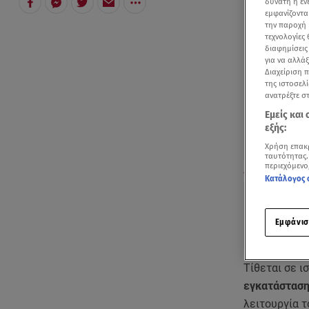
δυνατή η ε
εμφανίζοντα
την παροχή 
τεχνολογίες
διαφημίσεις
για να αλλά
Διαχείριση 
της ιστοσελί
ανατρέξτε σ
Εμείς και
εξής:
Χρήση επακ
ταυτότητας.
περιεχόμενο
Με έξυπνες κά
Κατάλογος 
Εμφάνισ
Τίθεται σε ι
εγκατάστασ
λειτουργία 