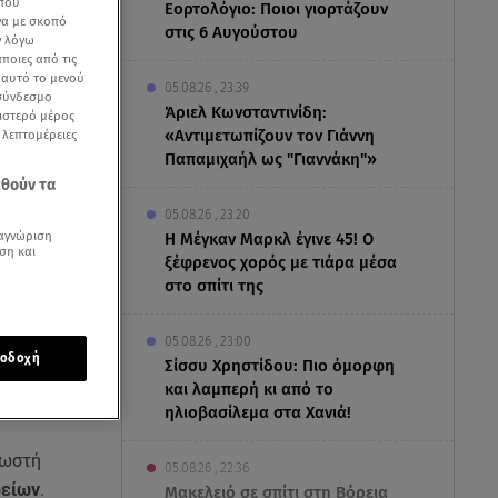
 που
Εορτολόγιο: Ποιοι γιορτάζουν
να με σκοπό
στις 6 Αυγούστου
ν λόγω
ποιες από τις
ε αυτό το μενού
05.08.26 , 23:39
 σύνδεσμο
Άριελ Κωνσταντινίδη:
ριστερό μέρος
«Αντιμετωπίζουν τον Γιάννη
ς λεπτομέρειες
Παπαμιχαήλ ως "Γιαννάκη"»
εθούν τα
05.08.26 , 23:20
αγνώριση
Η Μέγκαν Μαρκλ έγινε 45! Ο
ση και
ξέφρενος χορός με τιάρα μέσα
στο σπίτι της
05.08.26 , 23:00
οδοχή
Σίσσυ Χρηστίδου: Πιο όμορφη
και λαμπερή κι από το
ηλιοβασίλεμα στα Χανιά!
σωστή
05.08.26 , 22:36
ρείων
.
Μακελειό σε σπίτι στη Βόρεια