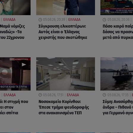
ΕΛΛΑΔΑ
05.08.26, 20:39
ΕΛΛΑΔΑ
05.08.26, 20:36
Μαμά νόμιζες
Σύγκρουση ελικοπτέρων:
Πόσο καιρό παίρ
ξαναδώ;» -Τα
Αυτός είναι ο Έλληνας
δάσος να πρασιν
του 22χρονου
χειριστής που σκοτώθηκε
μετά από πυρκα
5
ΕΛΛΑΔΑ
05.08.26, 17:51
ΕΛΛΑΔΑ
05.08.26, 17:35
ό: Η στιγμή που
Νοσοκομείο Κορίνθου:
Σύμη: Ανασύρθη
ει στον
Έπεσε τμήμα ψευδοροφής
άνδρα – Πιθανό 
ίει σπίτια
στα ανακαινισμένα ΤΕΠ
για Γερμανό αγ