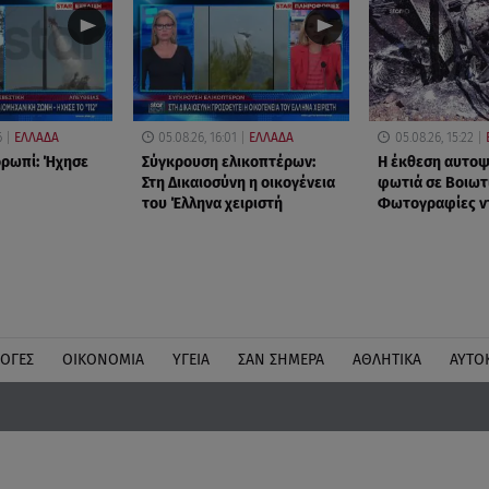
6
ΕΛΛΑΔΑ
05.08.26, 16:01
ΕΛΛΑΔΑ
05.08.26, 15:22
ορωπί: Ήχησε
Σύγκρουση ελικοπτέρων:
Η έκθεση αυτοψί
Στη Δικαιοσύνη η οικογένεια
φωτιά σε Βοιωτ
του Έλληνα χειριστή
Φωτογραφίες ν
ΛΟΓΕΣ
ΟΙΚΟΝΟΜΙΑ
ΥΓΕΙΑ
ΣΑΝ ΣΗΜΕΡΑ
ΑΘΛΗΤΙΚΑ
ΑΥΤΟ