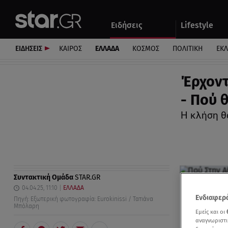
Αθλητικά
Quiz
Ειδήσεις
Lifestyle
Αυτοκίνητο
ΕΙΔΗΣΕΙΣ
ΚΑΙΡΟΣ
ΕΛΛΑΔΑ
ΚΟΣΜΟΣ
ΠΟΛΙΤΙΚΗ
ΕΚ
Έρχοντ
- Πού 
Η κλήση θ
Συντακτική Ομάδα
STAR.GR
04.04.25, 11:10
ΕΛΛΑΔΑ
Ενδιαφερό
Πηγή: Εξωτερική φωτογραφία: Eurokinissi / Τατιάνα
Μπόλαρη
Εμείς και οι
αναγνωριστι