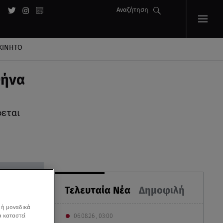
Αναζήτηση
ΚΙΝΗΤΟ
θήνα
φεται
Τελευταία Νέα
Δημοφιλή
 ή μοναδικά
α καταστεί
06.08.26 , 03:00