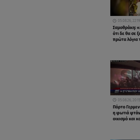
05.08.26, 22:19
Σαμοθράκη: «
ότι δε θα σε 
πρώτα λόγια 
05.08.26, 20:1
Πόρτο Γερμεν
η φωτιά φτάν
οικισμό και κα