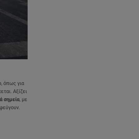
Starte - Γιώργος Δουατζής: «Με
θέλγει ιδιαιτέρως κάθε μορφή
τέχνης»
05.08.26 , 21:41
«Στην κόψη του ξυραφιού» οι
συνομιλίες ΗΠΑ – Ιράν
05.08.26 , 21:22
Ευρυδίκη Βαλαβάνη για
Γρηγόρη Μόργκαν:
«Oνειρευόμουν έναν άντρα σαν
, όπως για
εσένα»
ται. Αξίζει
ά σημεία
, με
05.08.26 , 20:51
Με γαλλικό... κλειδί η ηλεκτρική
οφεύγουν.
διασύνδεση Ελλάδας – Κύπρου
(GSI)
05.08.26 , 20:42