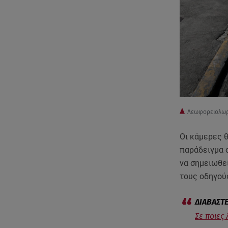
Λεωφορειολωρί
Οι κάμερες 
παράδειγμα 
να σημειωθε
τους οδηγού
Σε ποιες