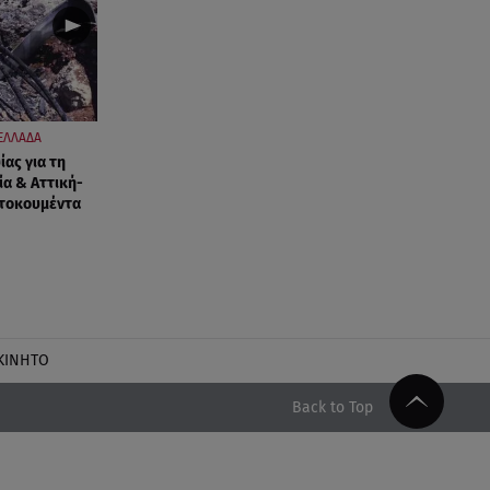
ΕΛΛΑΔΑ
ας για τη
ία & Αττική-
τοκουμέντα
ΚΙΝΗΤΟ
Back to Top