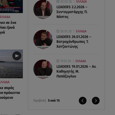
02.02.26
ΕΛΛΑΔΑ
LEADERS 2.2.2026 –
Συνταγματάρχης Π.
Νάστος
ΕΛΛΑΔΑ
νει σε ένα
ίσει ξανά
26.01.26
ΕΛΛΑΔΑ
γιά
LEADERS 26.01.2026 –
Βατραχάνθρωπος Τ.
Χατζαντώνης
19.01.26
ΕΛΛΑΔΑ
LEADERS 19.01.2026 – Αν.
Καθηγητής Μ.
Παπάζογλου
ΕΛΛΑΔΑ
κε σορός
να πρόκειται
νοούμενο
Προβολή
5 από 15