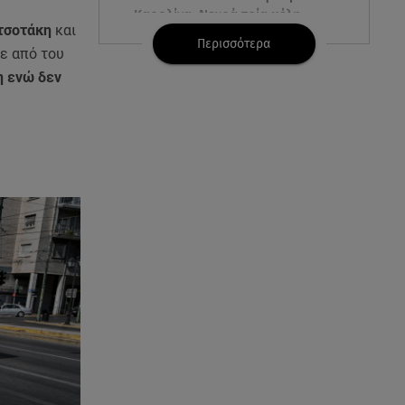
Καρολίνα: Νεκρά τρία μέλη
τσοτάκη
και
οικογένειας
Περισσότερα
ε από του
η ενώ δεν
05.08.26 , 22:35
Αλεξάνδρα Νίκα: Η... χρυσή ώρα
στο σκάφος με την καλύτερη
παρέα!
05.08.26 , 22:27
Πόρτο Ράφτη: Bίντεο
Ντοκουμέντο Από Το
Θανατηφόρο Τροχαίο
05.08.26 , 22:19
Σαμοθράκη: «Μαμά νόμιζες ότι
δε θα σε ξαναδώ;» -Τα πρώτα
λόγια του 22χρονου
05.08.26 , 21:48