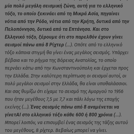
μία πολύ μεγάλη σεισμική ζώνη, αυτή για το ελληνικό
τόξο, το οποίο ξεκινάει από τη Μικρά Ασία, πηγαίνει
νότια από την Ρόδο, νότια από την Κρήτη, δυτικά από την
Πελοπόννησο, δυτικά από τα Επτάνησα. Και στο
Ελληνικό τόξο, ξέρουμε ότι στο παρελθόν έχουν γίνει
σεισμοί πάνω από 8 Ρίχτερ
(…). Οπότε από το ελληνικό
τόξο κάποια στιγμή θα γίνει ένας μεγάλος σεισμός. Υπάρχει
βέβαια και το ρήγμα της Βόρειας Ανατολίας, το οποίο
περνάει κάτω από την Κωνσταντινούπολη και έρχεται προς
την Ελλάδα. Στην καλύτερη περίπτωση οι σεισμοί αυτοί, οι
πολύ μεγάλοι σεισμοί στην Ελλάδα, θα είναι υποθαλάσσιοι.
Και σας θυμίζω ότι είχαμε το σεισμό της Αμοργού το 1956
που ήταν μεγέθους 7,5 με 7,7 και πάλι λόγω της εποχής
εκείνης (…).
Ένας σεισμός πάνω από 8 αναμένεται να
γίνετΑΙ στο ελληνικό τόξο κάθε 600 ή 800 χρόνια (
…).
Μπορεί λοιπόν, να επισυμβεί ένας σεισμός της τάξης αυτού
του μεγέθους, 8 ρίχτερ. Βεβαίως μπορεί να γίνει.