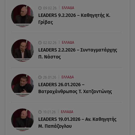
πισίνα
09.02.26
ΕΛΛΑΔΑ
LEADERS 9.2.2026 – Καθηγητής Κ.
08.08.26 , 18:51
Γρίβας
BYD: Στην 91η θέση της λίστας Fortune Global
500 για το 2026
02.02.26
ΕΛΛΑΔΑ
08.08.26 , 17:45
LEADERS 2.2.2026 – Συνταγματάρχης
Εριέττα Κούρκουλου: Η συγκινητική ανάρτηση
Π. Νάστος
για τα 33α γενέθλιά της
08.08.26 , 17:44
26.01.26
ΕΛΛΑΔΑ
Νεκρή μεγαλόσωμη αρκούδα στην Καστοριά,
LEADERS 26.01.2026 –
πιθανόν από πυροβολισμό
Βατραχάνθρωπος Τ. Χατζαντώνης
19.01.26
ΕΛΛΑΔΑ
LEADERS 19.01.2026 – Αν. Καθηγητής
Μ. Παπάζογλου