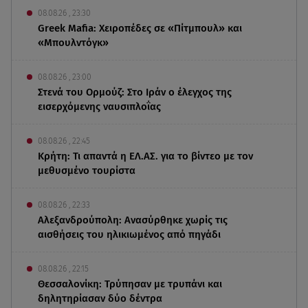
08.08.26 , 23:30
Greek Mafia: Χειροπέδες σε «Πίτμπουλ» και
«Μπουλντόγκ»
08.08.26 , 23:00
Στενά του Ορμούζ: Στο Ιράν ο έλεγχος της
εισερχόμενης ναυσιπλοΐας
08.08.26 , 22:45
Κρήτη: Τι απαντά η ΕΛ.ΑΣ. για το βίντεο με τον
μεθυσμένο τουρίστα
08.08.26 , 22:33
Αλεξανδρούπολη: Ανασύρθηκε χωρίς τις
αισθήσεις του ηλικιωμένος από πηγάδι
08.08.26 , 22:15
Θεσσαλονίκη: Τρύπησαν με τρυπάνι και
δηλητηρίασαν δύο δέντρα