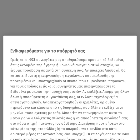
Ενδιαφερόμαστε για το απόρρητό σας
Εμείς και οι
603
συνεργάτες μας αποθηκεύουμε προσωπικά δεδομένα,
όπως δεδομένα περιήγησης ή μοναδικά αναγνωριστικά στοιχεία, και
έχουμε πρόσβαση σε αυτά στη συσκευή σας. Αν επιλέξετε Αποδοχή, θα
καταστεί δυνατή η ενεργοποίηση τεχνολογιών παρακολούθησης
προκειμένου να υποστηριχθούν οι σκοποί που εμφανίζονται παρακάτω,
για τους οποίους εμείς και οι συνεργάτες μας επεξεργαζόμαστε τα
δεδομένα με σκοπό την παροχή υπηρεσιών. Αν επιλέξετε Απόρριψη όλων
όλων ή αποσύρετε τη συγκατάθεσή σας, οι εν λόγω τεχνολογίες θα
απενεργοποιηθούν. Αν απενεργοποιηθούν οι ιχνηλάτες, ορισμένο
περιεχόμενο και κάποιες από τις διαφημίσεις που βλέπετε ενδέχεται να
μην είναι τόσο σχετικές με εσάς. Μπορείτε να επανεμφανίσετε αυτό το
μενού για να αλλάξετε τις επιλογές σας ή να αποσύρετε τη συναίνεσή σας
ανά πάσα στιγμή πατώντας τον σύνδεσμο Διαχείριση προτιμήσεων στο
κάτω μέρος της ιστοσελίδας [ή το αιωρούμενο εικονίδιο στο κάτω
αριστερό μέρος της ιστοσελίδας, εάν υπάρχει]. Οι επιλογές σας θα τεθούν
σε ισχύ στον Ιστότοπος. Για περισσότερες λεπτομέρειες ανατρέξτε στην