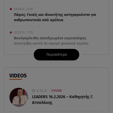
08.08.26 , 21:50
Πάρος: Γονείς και ιδιοκτήτης κατηγορούνται για
ανθρωποκτονία από αμέλεια
08.08.26 , 21:38
Βουλγαρία:Μη επανδρωμένο αεροσκάφος
συνετρίβη κοντά σε αγωγό φυσικού αερίου
Περισσότερα
08.08.26 , 21:32
Φωτιά στην Αττικοβοιωτία: Ενέργεια ίση με έξι
ατομικές βόμβες
VIDEOS
08.08.26 , 21:20
«Ισλαμικό ΝΑΤΟ»: Πώς επηρεάζεται η Ελλάδα
από τη νέα συμμαχία
16.02.26
ΕΛΛΑΔΑ
LEADERS 16.2.2026 – Καθηγητής Γ.
Ατσαλάκης
08.08.26 , 19:19
Τραγωδία στην Πάρο: Νεκρό 4χρονο παιδί σε