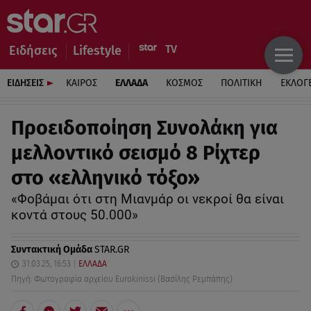
Ειδήσεις
Lifestyle
ΕΙΔΗΣΕΙΣ
ΚΑΙΡΟΣ
ΕΛΛΑΔΑ
ΚΟΣΜΟΣ
ΠΟΛΙΤΙΚΗ
ΕΚΛΟΓ
Προειδοποίηση Συνολάκη για
μελλοντικό σεισμό 8 Ρίχτερ
στο «ελληνικό τόξο»
«Φοβάμαι ότι στη Μιανμάρ οι νεκροί θα είναι
κοντά στους 50.000»
Συντακτική Ομάδα
STAR.GR
31.03.25, 16:53
ΕΛΛΑΔΑ
Πηγή: Φωτογραφία αρχείου Eurokinissi (Βασίλης Ρεμπάπης)