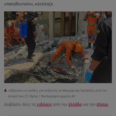
επαληθευτούν»,
κατέληξε.
«Σβήνουν» οι ελπίδες για επιζώντες σε Μιανμάρ και Ταϋλάνδη, μετά τον
σεισμό των 7,7, Ρίχτερ / Φωτογραφία αρχείου AP
Διαβάστε όλες τις
ειδήσεις
από την
Ελλάδα
και τον
Κόσμο
.