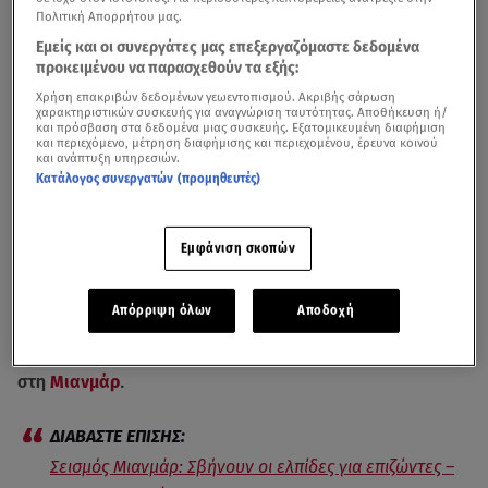
Πολιτική Απορρήτου μας.
Εμείς και οι συνεργάτες μας επεξεργαζόμαστε δεδομένα
προκειμένου να παρασχεθούν τα εξής:
Χρήση επακριβών δεδομένων γεωεντοπισμού. Ακριβής σάρωση
χαρακτηριστικών συσκευής για αναγνώριση ταυτότητας. Αποθήκευση ή/
και πρόσβαση στα δεδομένα μιας συσκευής. Εξατομικευμένη διαφήμιση
και περιεχόμενο, μέτρηση διαφήμισης και περιεχομένου, έρευνα κοινού
και ανάπτυξη υπηρεσιών.
Κατάλογος συνεργατών (προμηθευτές)
Εμφάνιση σκοπών
«Κάποια στιγμή το ελληνικό τόξο θα δώσει ένα μεγάλο
σεισμό
της τάξης των 8 Ρίχτερ. Είμαστε στην
Απόρριψη όλων
Αποδοχή
εκατονταετία που μπορεί να συμβεί αυτό το γεγονός»,
δήλωσε ο
Κώστας Συνολάκης
, σχολιάζοντας τον σεισμό
στη
Μιανμάρ
.
Σεισμός Μιανμάρ: Σβήνουν οι ελπίδες για επιζώντες –