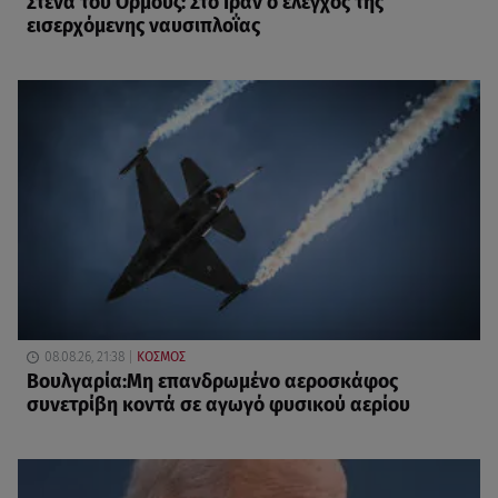
Στενά του Ορμούζ: Στο Ιράν ο έλεγχος της
εισερχόμενης ναυσιπλοΐας
08.08.26, 21:38
ΚΟΣΜΟΣ
Βουλγαρία:Μη επανδρωμένο αεροσκάφος
συνετρίβη κοντά σε αγωγό φυσικού αερίου