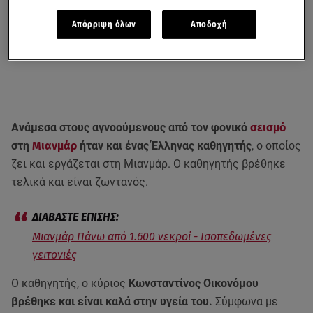
Απόρριψη όλων
Αποδοχή
Ανάμεσα στους αγνοούμενους από τον φονικό
σεισμό
στη
Μιανμάρ
ήταν και ένας Έλληνας καθηγητής
, ο οποίος
ζει και εργάζεται στη Μιανμάρ. Ο καθηγητής βρέθηκε
τελικά και είναι ζωντανός.
Μιανμάρ Πάνω από 1.600 νεκροί - Iσοπεδωμένες
γειτονιές
Ο καθηγητής, ο κύριος
Κωνσταντίνος Οικονόμου
βρέθηκε και είναι καλά στην υγεία του.
Σύμφωνα με