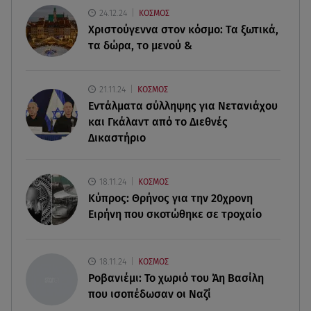
πρεμιέρα και συζητήθηκε πολύ!
24.12.24
ΚΟΣΜΟΣ
Χριστούγεννα στον κόσμο: Tα ξωτικά,
10.08.26 , 12:59
τα δώρα, το μενού &
Eλικόπτερο: «Είχαν άδεια για τις Αλυκές και
προσγειώθηκαν στο Σαρακήνικο»
21.11.24
ΚΟΣΜΟΣ
10.08.26 , 12:21
Εντάλματα σύλληψης για Νετανιάχου
Λευτέρης Πανταζής: Η τρυφερή ανάρτηση με την
και Γκάλαντ από το Διεθνές
κόρη του Κόνι από τα Φιλιατρά
Δικαστήριο
10.08.26 , 12:17
Φωτιά Κουβαράς: Βελτιωμένη η εικόνα –
18.11.24
ΚΟΣΜΟΣ
Καταστράφηκε πτηνοτροφική μονάδα
Κύπρος: Θρήνος για την 20χρονη
Ειρήνη που σκοτώθηκε σε τροχαίο
10.08.26 , 12:14
Κατερίνα Παπουτσάκη: Έβαλε ριγέ μπικίνι κι
έκανε... πασαρέλα!
18.11.24
ΚΟΣΜΟΣ
Ροβανιέμι: Το χωριό του Άη Βασίλη
που ισοπέδωσαν οι Ναζί