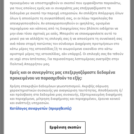
προκειμένου να υποστηριχθούν οι σκοποί που εμφανίζονται παρακάτω,
για τους οποίους εμείς και οι συνεργάτες μας επεξεργαζόμαστε τα
δεδομένα με σκοπό την παροχή υπηρεσιών. Αν επιλέξετε Απόρριψη όλων
όλων ή αποσύρετε τη συγκατάθεσή σας, οι εν λόγω τεχνολογίες θα
απενεργοποιηθούν. Αν απενεργοποιηθούν οι ιχνηλάτες, ορισμένο
περιεχόμενο και κάποιες από τις διαφημίσεις που βλέπετε ενδέχεται να
μην είναι τόσο σχετικές με εσάς. Μπορείτε να επανεμφανίσετε αυτό το
μενού για να αλλάξετε τις επιλογές σας ή να αποσύρετε τη συναίνεσή σας
ανά πάσα στιγμή πατώντας τον σύνδεσμο Διαχείριση προτιμήσεων στο
κάτω μέρος της ιστοσελίδας [ή το αιωρούμενο εικονίδιο στο κάτω
αριστερό μέρος της ιστοσελίδας, εάν υπάρχει]. Οι επιλογές σας θα τεθούν
σε ισχύ στον Ιστότοπος. Για περισσότερες λεπτομέρειες ανατρέξτε στην
Πολιτική Απορρήτου μας.
Εμείς και οι συνεργάτες μας επεξεργαζόμαστε δεδομένα
προκειμένου να παρασχεθούν τα εξής:
Χρήση επακριβών δεδομένων γεωεντοπισμού. Ακριβής σάρωση
χαρακτηριστικών συσκευής για αναγνώριση ταυτότητας. Αποθήκευση ή/
και πρόσβαση στα δεδομένα μιας συσκευής. Εξατομικευμένη διαφήμιση
και περιεχόμενο, μέτρηση διαφήμισης και περιεχομένου, έρευνα κοινού
και ανάπτυξη υπηρεσιών.
Κατάλογος συνεργατών (προμηθευτές)
Εμφάνιση σκοπών