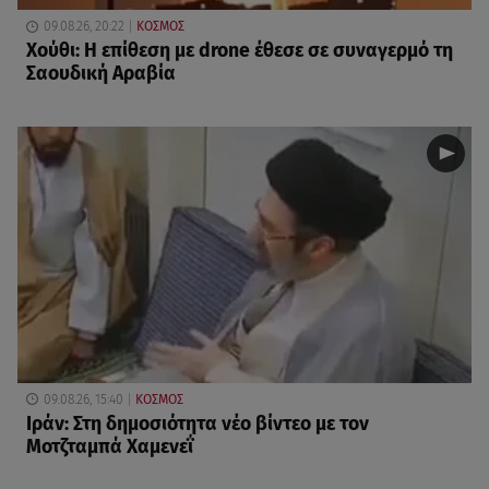
09.08.26, 20:22
ΚΟΣΜΟΣ
Χούθι: Η επίθεση με drone έθεσε σε συναγερμό τη
Σαουδική Αραβία
09.08.26, 15:40
ΚΟΣΜΟΣ
Ιράν: Στη δημοσιότητα νέο βίντεο με τον
Μοτζταμπά Χαμενεΐ