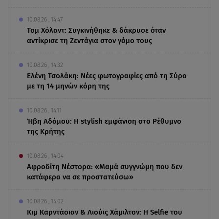
10.08.26 , 14:47
Τομ Χόλαντ: Συγκινήθηκε & δάκρυσε όταν
αντίκρισε τη Ζεντάγια στον γάμο τους
10.08.26 , 14:32
Ελένη Τσολάκη: Νέες φωτογραφίες από τη Σύρο
με τη 14 μηνών κόρη της
10.08.26 , 14:11
Ήβη Αδάμου: Η stylish εμφάνιση στο Ρέθυμνο
της Κρήτης
10.08.26 , 14:04
Αφροδίτη Νέστορα: «Μαμά συγγνώμη που δεν
κατάφερα να σε προστατεύσω»
10.08.26 , 14:02
Κιμ Καρντάσιαν & Λιούις Χάμιλτον: Η Selfie του