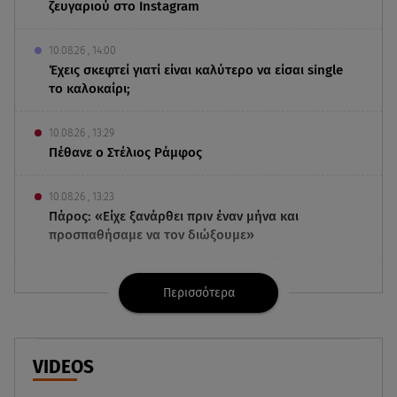
ζευγαριού στο Instagram
10.08.26 , 14:00
Έχεις σκεφτεί γιατί είναι καλύτερο να είσαι single
το καλοκαίρι;
10.08.26 , 13:29
Πέθανε ο Στέλιος Ράμφος
10.08.26 , 13:23
Πάρος: «Είχε ξανάρθει πριν έναν μήνα και
προσπαθήσαμε να τον διώξουμε»
10.08.26 , 13:19
Περισσότερα
Ιωάννα Τούνη: O τρυφερός διάλογος με τον
σύντροφό της και τον γιο της
10.08.26 , 13:09
VIDEOS
Αν Χάθαγουεϊ: Έδειξε την κοιλίτσα της σε