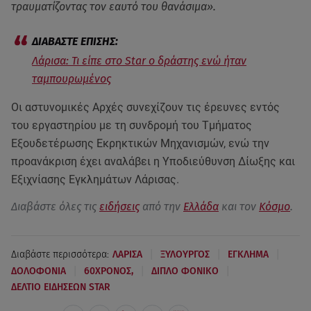
τραυματίζοντας τον εαυτό του θανάσιμα».
Λάρισα: Τι είπε στο Star ο δράστης ενώ ήταν
ταμπουρωμένος
Οι αστυνομικές Αρχές συνεχίζουν τις έρευνες εντός
του εργαστηρίου με τη συνδρομή του Τμήματος
Εξουδετέρωσης Εκρηκτικών Μηχανισμών, ενώ την
προανάκριση έχει αναλάβει η Υποδιεύθυνση Δίωξης και
Εξιχνίασης Εγκλημάτων Λάρισας.
Διαβάστε όλες τις
ειδήσεις
από την
Ελλάδα
και τον
Κόσμο
.
|
|
|
Διαβάστε περισσότερα:
ΛΑΡΙΣΑ
ΞΥΛΟΥΡΓΟΣ
ΕΓΚΛΗΜΑ
|
|
|
ΔΟΛΟΦΟΝΙΑ
60ΧΡΟΝΟΣ,
ΔΙΠΛΟ ΦΟΝΙΚΟ
ΔΕΛΤΙΟ ΕΙΔΗΣΕΩΝ STAR