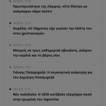
08.08.26 , 12:30
Πρωταγωνίστρια της Λάμψης: «Στο θέατρο με
σνόμπαραν πάρα πολύ»
08.08.26 , 12:15
Κυψέλη: «Ο 26χρονος είχε γυρίσει την πλάτη του
στον χριστιανισμό»
08.08.26 , 12:00
Μπορείς να τρως καθημερινά αβοκάντο, σκέψου
την καρδιά και το βάρος σου
08.08.26 , 11:29
Γιάννης Παπαμιχαήλ: Η συγκινητική ανάρτηση για
τον Δημήτρη Παπαμιχαήλ
08.08.26 , 11:23
Νέο σκάνδαλο: Η UEFA κατέβαλε εξαψήφιο ποσό
στην ερωμένη του Ινφαντίνο