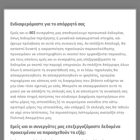
Ενδιαφερόμαστε για το απόρρητό σας
Εμείς και οι
603
συνεργάτες μας αποθηκεύουμε προσωπικά δεδομένα,
όπως δεδομένα περιήγησης ή μοναδικά αναγνωριστικά στοιχεία, και
έχουμε πρόσβαση σε αυτά στη συσκευή σας. Αν επιλέξετε Αποδοχή, θα
καταστεί δυνατή η ενεργοποίηση τεχνολογιών παρακολούθησης
προκειμένου να υποστηριχθούν οι σκοποί που εμφανίζονται παρακάτω,
για τους οποίους εμείς και οι συνεργάτες μας επεξεργαζόμαστε τα
δεδομένα με σκοπό την παροχή υπηρεσιών. Αν επιλέξετε Απόρριψη όλων
όλων ή αποσύρετε τη συγκατάθεσή σας, οι εν λόγω τεχνολογίες θα
απενεργοποιηθούν. Αν απενεργοποιηθούν οι ιχνηλάτες, ορισμένο
περιεχόμενο και κάποιες από τις διαφημίσεις που βλέπετε ενδέχεται να
μην είναι τόσο σχετικές με εσάς. Μπορείτε να επανεμφανίσετε αυτό το
μενού για να αλλάξετε τις επιλογές σας ή να αποσύρετε τη συναίνεσή σας
ανά πάσα στιγμή πατώντας τον σύνδεσμο Διαχείριση προτιμήσεων στο
κάτω μέρος της ιστοσελίδας [ή το αιωρούμενο εικονίδιο στο κάτω
αριστερό μέρος της ιστοσελίδας, εάν υπάρχει]. Οι επιλογές σας θα τεθούν
σε ισχύ στον Ιστότοπος. Για περισσότερες λεπτομέρειες ανατρέξτε στην
Πολιτική Απορρήτου μας.
Εμείς και οι συνεργάτες μας επεξεργαζόμαστε δεδομένα
προκειμένου να παρασχεθούν τα εξής: