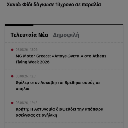
Χανιά: Φίδι δάγκωσε 13χρονο σε παραλία
Τελευταία Νέα
Δημοφιλή
08.08.26 , 13:06
MG Motor Greece: «Απογειώνεται» στο Athens
Flying Week 2026
08.08.26 , 12:51
Θρίλερ στον Λυκαβηττό: Βρέθηκε σορός σε
σπηλιά
08.08.26 , 12:42
Κρήτη: Η Αστυνομία διαψεύδει την απόπειρα
ασέλγειας σε ανήλικη