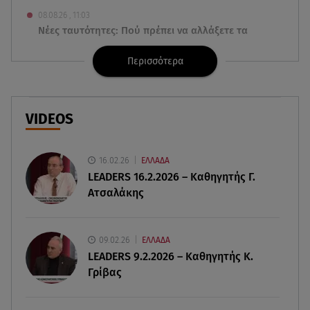
08.08.26 , 11:03
Νέες ταυτότητες: Πού πρέπει να αλλάξετε τα
στοιχεία σας
Περισσότερα
08.08.26 , 10:47
Γουίλιαμ Όρμπιτ: Πέθανε στα 69 ο παραγωγός
και συνεργάτης της Μαντόνα
VIDEOS
08.08.26 , 10:46
Φωτιά σε κτίριο στην Κουμουνδούρου -
16.02.26
ΕΛΛΑΔΑ
Απεγκλωβίστηκε ένα άτομο
LEADERS 16.2.2026 – Καθηγητής Γ.
Ατσαλάκης
08.08.26 , 10:12
Ιός του Δυτικού Νείλου: Στο «κόκκινο» η Αττική –
Πώς να προστατευτείτε;
09.02.26
ΕΛΛΑΔΑ
LEADERS 9.2.2026 – Καθηγητής Κ.
Γρίβας
08.08.26 , 10:11
Λίλα Μπακλέση: Γέννησε τον γιο της η ηθοποιός -
Η πρώτη φωτογραφία