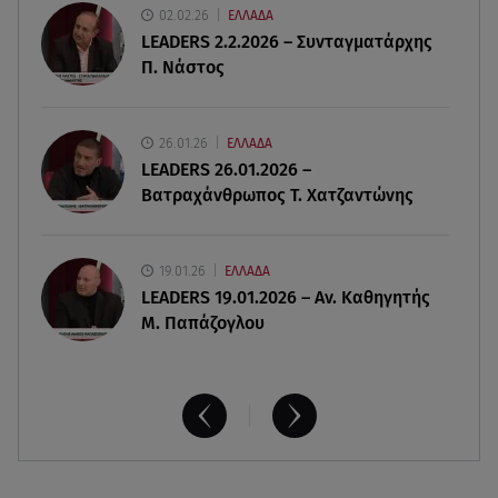
02.02.26
ΕΛΛΑΔΑ
LEADERS 2.2.2026 – Συνταγματάρχης
08.08.26 , 10:00
Π. Νάστος
Νηστίσιμη συνταγή για να φτιάξετε χαλβά με
σοκολάτα και πορτοκάλι
26.01.26
ΕΛΛΑΔΑ
08.08.26 , 09:26
LEADERS 26.01.2026 –
Φωτιά Αττικοβοιωτία: Απελευθερώθηκε ενέργεια
Βατραχάνθρωπος Τ. Χατζαντώνης
ίση με 6 βόμβες Χιροσίμα
19.01.26
ΕΛΛΑΔΑ
LEADERS 19.01.2026 – Αν. Καθηγητής
Μ. Παπάζογλου