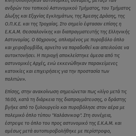
κινητοποιήθηκαν αστυνομικές δυνάμεις, μεταξύ των
ανδρών του τοπικού Αστυνομικού Τμήματος, του Τμήματος
Δίωξης και Εξιχνίας Εγκλημάτων, της Άμεσης Δράσης, της
Ο.Π.Κ.Ε. και της Τροχαίας. Στο σημείο έφτασαν επίσης η
Ε.Κ.Α.Μ. Θεσσαλονίκης και διαπραγματευτής της Ελληνικής
Αστυνομίας. Ο 60χρονος, οπλισμένος με πυροβόλο όπλο
και χειροβομβίδα, αρνείτο να παραδοθεί και απειλούσε να
αυτοκτονήσει. Η περιοχή αποκλείστηκε άμεσα από τις
αστυνομικές Αρχές, ενώ εκκενώθηκαν παρακείμενες
κατοικίες και επιχειρήσεις για την προστασία των
πολιτών».
Επίσης, στην ανακοίνωση σημειώνεται πως «λίγο μετά τις
16:00, κατά τη διάρκεια της διαπραγμάτευσης, ο δράστης
βγήκε από το ξυλουργείο και πυροβόλησε στον αέρα με
πολεμικό όπλο τύπου "Καλάσνικοφ". Στη συνέχεια,
έστρεψε το όπλο του προς αστυνομικό της Ε.Κ.Α.Μ. και
αμέσως μετά αυτοπυροβολήθηκε με περίστροφο,