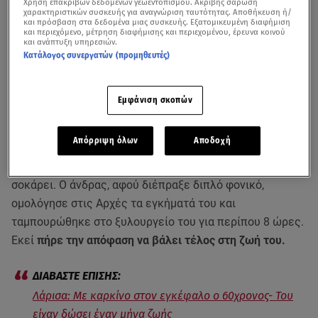
Χρήση επακριβών δεδομένων γεωεντοπισμού. Ακριβής σάρωση
χαρακτηριστικών συσκευής για αναγνώριση ταυτότητας. Αποθήκευση ή/
και πρόσβαση στα δεδομένα μιας συσκευής. Εξατομικευμένη διαφήμιση
και περιεχόμενο, μέτρηση διαφήμισης και περιεχομένου, έρευνα κοινού
και ανάπτυξη υπηρεσιών.
Κατάλογος συνεργατών (προμηθευτές)
Εμφάνιση σκοπών
Ηχητικό ντοκουμέντο των πυροβολισμών του 60χρονου
Απόρριψη όλων
Αποδοχή
στους
Γόννους
Λάρισας
έρχεται στη δημοσιότητα από τη
Δήμητρα Τζιότζιου και το δελτίο ειδήσεων του STAR και
σοκάρει. Ο άνδρας, αφού διέπραξε διπλό φονικό,
ομολόγησε στις Αρχές τα εγκήματά του και
ταμπουρώθηκε στο ξυλουργείο του για περίπου 8 ώρες.
Εκεί
πήρε την απόφαση να βάλει τέλος στη ζωή του.
Λάρισα: Με καρκίνο στον εγκέφαλο ο 60χρονος- Του
είχαν δώσει έναν μήνα ζωής