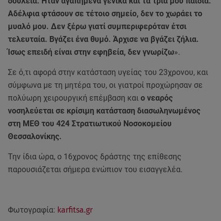
δουλειά. Ήταν αγαπημένα γενικά και τα τρία μου παιδιά.
Αδέλφια φτάσουν σε τέτοιο σημείο, δεν το χωράει το
μυαλό μου. Δεν ξέρω γιατί συμπεριφερόταν έτσι
τελευταία. Βγάζει ένα θυμό. Άρχισε να βγάζει ζήλια.
Ίσως επειδή είναι στην εφηβεία, δεν γνωρίζω
».
Σε ό,τι αφορά στην κατάσταση υγείας του 23χρονου, και
σύμφωνα με τη μητέρα του, οι γιατροί προχώρησαν σε
πολύωρη χειρουργική επέμβαση και
ο νεαρός
νοσηλεύεται σε κρίσιμη κατάσταση διασωληνωμένος
στη ΜΕΘ του 424 Στρατιωτικού Νοσοκομείου
Θεσσαλονίκης.
Την ίδια ώρα, ο 16χρονος δράστης της επίθεσης
παρουσιάζεται σήμερα ενώπιον του εισαγγελέα.
Φωτογραφία:
karfitsa.gr