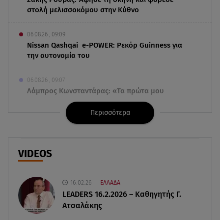
στολή μελισσοκόμου στην Κύθνο
06.08.26 , 09:09
Nissan Qashqai e-POWER: Ρεκόρ Guinness για
την αυτονομία του
06.08.26 , 09:07
Λάμπρος Κωνσταντάρας: «Τα πρώτα μου
γενέθλια που δεν θα με πάρεις τηλέφωνο»
Περισσότερα
06.08.26 , 09:03
Μαρία Κάλλας: Όταν η ντίβα της όπερας μίλησε
σπαστά ελληνικά στο ραδιόφωνο
VIDEOS
06.08.26 , 08:58
Τι είναι το «πολωμένο μελτέμι», που
16.02.26
ΕΛΛΑΔΑ
τροφοδότησε τις φωτιές σε Αττικοβοιωτία
LEADERS 16.2.2026 – Καθηγητής Γ.
Ατσαλάκης
06.08.26 , 08:35