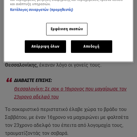
και ανάπτυξη υπηρεσιών.
Κατάλογος συνεργατών (προμηθευτές)
Εμφάνιση σκοπών
Απόρριψη όλων
Αποδοχή
Για συχνούς καβγάδες ανάμεσα στα δύο αδέλφια, που
πρωταγωνίστησαν στο αιματηρό επεισόδιο στη Νεάπολη
Θεσσαλονίκης,
έκαναν λόγο οι γονείς τους.
Θεσσαλονίκη: Σε σοκ ο 16χρονος που μαχαίρωσε τον
23χρονο αδελφό του
Το σοκαριστικό περιστατικό έλαβε χώρα το βράδυ του
Σαββάτου, με έναν 16χρονο να μαχαιρώνει με φαλτσέτα
τον 23χρονο αδελφό του έπειτα από λογομαχία τους,
τραυματίζοντάς τον σοβαρά.