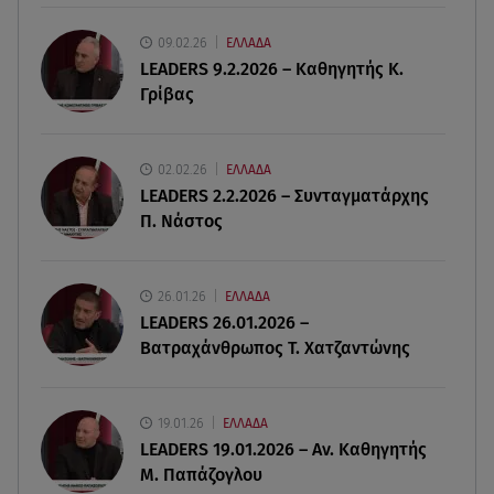
Μυστράς: «Δεν ήταν οικονομικός ο λόγος που
κράτησε τον νεκρό πατέρα του»
09.02.26
ΕΛΛΑΔΑ
LEADERS 9.2.2026 – Καθηγητής Κ.
Γρίβας
06.08.26 , 08:17
Κατερίνα Καινούργιου: «Γίναμε 4 μηνών» – Η
ανάρτηση για τη μικρή Ξένια
02.02.26
ΕΛΛΑΔΑ
LEADERS 2.2.2026 – Συνταγματάρχης
06.08.26 , 07:51
Π. Νάστος
Κυψέλη: Ληστεία ή ερωτική απόρριψη εξετάζει η
ΕΛ.ΑΣ για τη δολοφονία
26.01.26
ΕΛΛΑΔΑ
06.08.26 , 07:50
LEADERS 26.01.2026 –
Θεοδωρίδου: «Είσαι η καλύτερη μαμά του
Βατραχάνθρωπος Τ. Χατζαντώνης
κόσμου» – Το βίντεο που έγινε viral
19.01.26
ΕΛΛΑΔΑ
LEADERS 19.01.2026 – Αν. Καθηγητής
Μ. Παπάζογλου