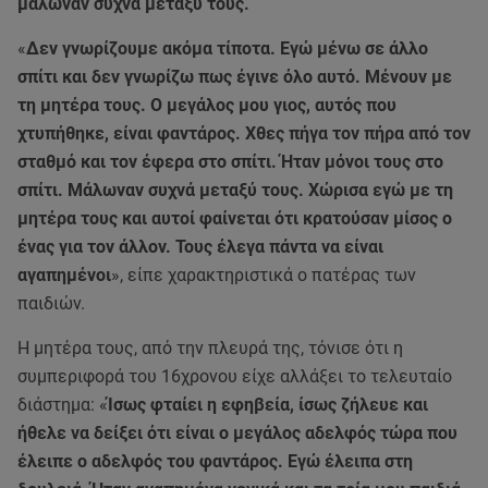
μάλωναν συχνά μεταξύ τους.
«
Δεν γνωρίζουμε ακόμα τίποτα. Εγώ μένω σε άλλο
σπίτι και δεν γνωρίζω πως έγινε όλο αυτό. Μένουν με
τη μητέρα τους. Ο μεγάλος μου γιος, αυτός που
χτυπήθηκε, είναι φαντάρος. Χθες πήγα τον πήρα από τον
σταθμό και τον έφερα στο σπίτι. Ήταν μόνοι τους στο
σπίτι. Μάλωναν συχνά μεταξύ τους. Χώρισα εγώ με τη
μητέρα τους και αυτοί φαίνεται ότι κρατούσαν μίσος ο
ένας για τον άλλον. Τους έλεγα πάντα να είναι
αγαπημένοι
», είπε χαρακτηριστικά ο πατέρας των
παιδιών.
Η μητέρα τους, από την πλευρά της, τόνισε ότι η
συμπεριφορά του 16χρονου είχε αλλάξει το τελευταίο
διάστημα: «
Ίσως φταίει η εφηβεία, ίσως ζήλευε και
ήθελε να δείξει ότι είναι ο μεγάλος αδελφός τώρα που
έλειπε ο αδελφός του φαντάρος. Εγώ έλειπα στη