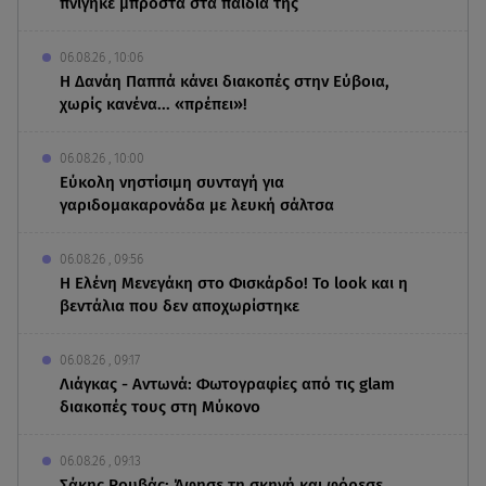
πνίγηκε μπροστά στα παιδιά της
06.08.26 , 10:06
Η Δανάη Παππά κάνει διακοπές στην Εύβοια,
χωρίς κανένα... «πρέπει»!
06.08.26 , 10:00
Eύκολη νηστίσιμη συνταγή για
γαριδομακαρονάδα με λευκή σάλτσα
06.08.26 , 09:56
Η Ελένη Μενεγάκη στο Φισκάρδο! Το look και η
βεντάλια που δεν αποχωρίστηκε
06.08.26 , 09:17
Λιάγκας - Αντωνά: Φωτογραφίες από τις glam
διακοπές τους στη Μύκονο
06.08.26 , 09:13
Σάκης Ρουβάς: Άφησε τη σκηνή και φόρεσε