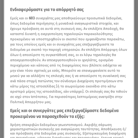
Ενδιαφερόμαστε για το απόρρητό σας
Εμείς και οι
603
συνεργάτες μας αποθηκεύουμε προσωπικά δεδομένα,
όπως δεδομένα περιήγησης ή μοναδικά αναγνωριστικά στοιχεία, και
έχουμε πρόσβαση σε αυτά στη συσκευή σας. Αν επιλέξετε Αποδοχή, θα
καταστεί δυνατή η ενεργοποίηση τεχνολογιών παρακολούθησης
προκειμένου να υποστηριχθούν οι σκοποί που εμφανίζονται παρακάτω,
για τους οποίους εμείς και οι συνεργάτες μας επεξεργαζόμαστε τα
δεδομένα με σκοπό την παροχή υπηρεσιών. Αν επιλέξετε Απόρριψη όλων
όλων ή αποσύρετε τη συγκατάθεσή σας, οι εν λόγω τεχνολογίες θα
απενεργοποιηθούν. Αν απενεργοποιηθούν οι ιχνηλάτες, ορισμένο
περιεχόμενο και κάποιες από τις διαφημίσεις που βλέπετε ενδέχεται να
μην είναι τόσο σχετικές με εσάς. Μπορείτε να επανεμφανίσετε αυτό το
μενού για να αλλάξετε τις επιλογές σας ή να αποσύρετε τη συναίνεσή σας
ανά πάσα στιγμή πατώντας τον σύνδεσμο Διαχείριση προτιμήσεων στο
κάτω μέρος της ιστοσελίδας [ή το αιωρούμενο εικονίδιο στο κάτω
αριστερό μέρος της ιστοσελίδας, εάν υπάρχει]. Οι επιλογές σας θα τεθούν
σε ισχύ στον Ιστότοπος. Για περισσότερες λεπτομέρειες ανατρέξτε στην
Πολιτική Απορρήτου μας.
Εμείς και οι συνεργάτες μας επεξεργαζόμαστε δεδομένα
προκειμένου να παρασχεθούν τα εξής:
Χρήση επακριβών δεδομένων γεωεντοπισμού. Ακριβής σάρωση
χαρακτηριστικών συσκευής για αναγνώριση ταυτότητας. Αποθήκευση ή/
και πρόσβαση στα δεδομένα μιας συσκευής. Εξατομικευμένη διαφήμιση
και περιεχόμενο, μέτρηση διαφήμισης και περιεχομένου, έρευνα κοινού