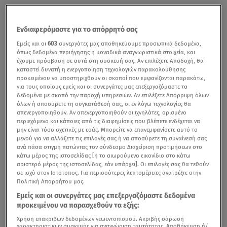
Ενδιαφερόμαστε για το απόρρητό σας
Εμείς και οι
603
συνεργάτες μας αποθηκεύουμε προσωπικά δεδομένα,
όπως δεδομένα περιήγησης ή μοναδικά αναγνωριστικά στοιχεία, και
έχουμε πρόσβαση σε αυτά στη συσκευή σας. Αν επιλέξετε Αποδοχή, θα
καταστεί δυνατή η ενεργοποίηση τεχνολογιών παρακολούθησης
προκειμένου να υποστηριχθούν οι σκοποί που εμφανίζονται παρακάτω,
για τους οποίους εμείς και οι συνεργάτες μας επεξεργαζόμαστε τα
δεδομένα με σκοπό την παροχή υπηρεσιών. Αν επιλέξετε Απόρριψη όλων
όλων ή αποσύρετε τη συγκατάθεσή σας, οι εν λόγω τεχνολογίες θα
απενεργοποιηθούν. Αν απενεργοποιηθούν οι ιχνηλάτες, ορισμένο
περιεχόμενο και κάποιες από τις διαφημίσεις που βλέπετε ενδέχεται να
μην είναι τόσο σχετικές με εσάς. Μπορείτε να επανεμφανίσετε αυτό το
μενού για να αλλάξετε τις επιλογές σας ή να αποσύρετε τη συναίνεσή σας
ανά πάσα στιγμή πατώντας τον σύνδεσμο Διαχείριση προτιμήσεων στο
κάτω μέρος της ιστοσελίδας [ή το αιωρούμενο εικονίδιο στο κάτω
αριστερό μέρος της ιστοσελίδας, εάν υπάρχει]. Οι επιλογές σας θα τεθούν
σε ισχύ στον Ιστότοπος. Για περισσότερες λεπτομέρειες ανατρέξτε στην
Πολιτική Απορρήτου μας.
Εμείς και οι συνεργάτες μας επεξεργαζόμαστε δεδομένα
προκειμένου να παρασχεθούν τα εξής:
Χρήση επακριβών δεδομένων γεωεντοπισμού. Ακριβής σάρωση
χαρακτηριστικών συσκευής για αναγνώριση ταυτότητας. Αποθήκευση ή/