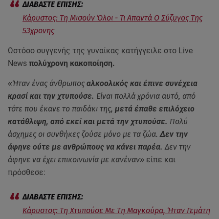
Κάρυστος: Τη Μισούν Όλοι - Τι Απαντά Ο Σύζυγος Της
53χρονης
Ωστόσο συγγενής της γυναίκας κατήγγειλε στο Live
News
πολύχρονη κακοποίηση.
«Ήταν ένας άνθρωπος
αλκοολικός και έπινε συνέχεια
κρασί και την χτυπούσε.
Είναι πολλά χρόνια αυτό, από
τότε που έκανε το παιδάκι της,
μετά έπαθε επιλόχειο
κατάθλιψη, από εκεί και μετά την χτυπούσε.
Πολύ
άσχημες οι συνθήκες ζούσε μόνο με τα ζώα.
Δεν την
άφηνε ούτε με ανθρώπους να κάνει παρέα.
Δεν την
άφηνε να έχει επικοινωνία με κανέναν»
είπε και
πρόσθεσε:
Κάρυστος: Τη Χτυπούσε Με Τη Μαγκούρα, Ήταν Γεμάτη