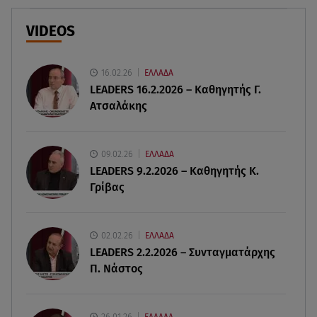
Motor Oil: Δωρεά πυροσβεστικών οχημάτων και
εξοπλισμού στον Άγιο Βασίλειο
VIDEOS
06.08.26 , 20:49
Άκης Παυλόπουλος: Η τρυφερή εξομολόγηση
16.02.26
ΕΛΛΑΔΑ
της συζύγου του, Ελένης Φωτοπούλου
LEADERS 16.2.2026 – Καθηγητής Γ.
Ατσαλάκης
06.08.26 , 20:25
Πώς επικοινωνούν τα ελικόπτερα στη φωτιά και
ο ρόλος του «συνδέσμου»
09.02.26
ΕΛΛΑΔΑ
LEADERS 9.2.2026 – Καθηγητής Κ.
Γρίβας
06.08.26 , 20:16
Αθηνά Οικονομάκου από την Μπόρα Μπόρα:
«Έσκασε όλη η κούραση του χειμώνα»
02.02.26
ΕΛΛΑΔΑ
LEADERS 2.2.2026 – Συνταγματάρχης
06.08.26 , 20:04
Π. Νάστος
Σαμοθράκη: Συγκλονιστική διάσωση 15χρονης
από δύσβατο φαράγγι
26.01.26