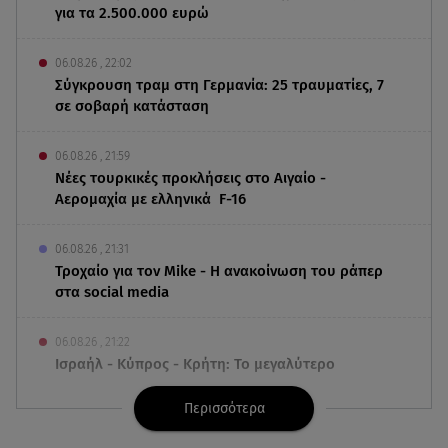
για τα 2.500.000 ευρώ
06.08.26 , 22:02
Σύγκρουση τραμ στη Γερμανία: 25 τραυματίες, 7
σε σοβαρή κατάσταση
06.08.26 , 21:59
Νέες τουρκικές προκλήσεις στο Αιγαίο -
Αερομαχία με ελληνικά F-16
06.08.26 , 21:31
Τροχαίο για τον Mike - Η ανακοίνωση του ράπερ
στα social media
06.08.26 , 21:22
Ισραήλ - Κύπρος - Κρήτη: Το μεγαλύτερο
υποθαλάσσιο καλώδιο στον κόσμο
Περισσότερα
06.08.26 , 21:07