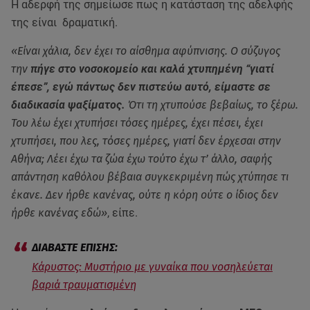
Η αδερφή της σημείωσε πως η κατάσταση της αδελφής
της είναι δραματική.
«Είναι χάλια, δεν έχει το αίσθημα αφύπνισης. Ο σύζυγος
την
πήγε στο νοσοκομείο και καλά χτυπημένη “γιατί
έπεσε”, εγώ πάντως δεν πιστεύω αυτό, είμαστε σε
διαδικασία ψαξίματος.
Ότι τη χτυπούσε βεβαίως, το ξέρω.
Του λέω έχει χτυπήσει τόσες ημέρες, έχει πέσει, έχει
χτυπήσει, που λες, τόσες ημέρες, γιατί δεν έρχεσαι στην
Αθήνα; Λέει έχω τα ζώα έχω τούτο έχω τ’ άλλο, σαφής
απάντηση καθόλου βέβαια συγκεκριμένη πώς χτύπησε τι
έκανε. Δεν ήρθε κανένας, ούτε η κόρη ούτε ο ίδιος δεν
ήρθε κανένας εδώ»
, είπε.
Κάρυστος: Μυστήριο με γυναίκα που νοσηλεύεται
βαριά τραυματισμένη