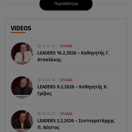
Περισσότερα
06.08.26 , 21:22
Ισραήλ - Κύπρος - Κρήτη: Το μεγαλύτερο
υποθαλάσσιο καλώδιο στον κόσμο
VIDEOS
06.08.26 , 21:07
Motor Oil: Δωρεά πυροσβεστικών οχημάτων και
εξοπλισμού στον Άγιο Βασίλειο
16.02.26
ΕΛΛΑΔΑ
LEADERS 16.2.2026 – Καθηγητής Γ.
Ατσαλάκης
06.08.26 , 20:49
Άκης Παυλόπουλος: Η τρυφερή εξομολόγηση
της συζύγου του, Ελένης Φωτοπούλου
09.02.26
ΕΛΛΑΔΑ
LEADERS 9.2.2026 – Καθηγητής Κ.
06.08.26 , 20:25
Γρίβας
Πώς επικοινωνούν τα ελικόπτερα στη φωτιά και
ο ρόλος του «συνδέσμου»
02.02.26
ΕΛΛΑΔΑ
06.08.26 , 20:16
LEADERS 2.2.2026 – Συνταγματάρχης
Αθηνά Οικονομάκου από την Μπόρα Μπόρα:
Π. Νάστος
«Έσκασε όλη η κούραση του χειμώνα»