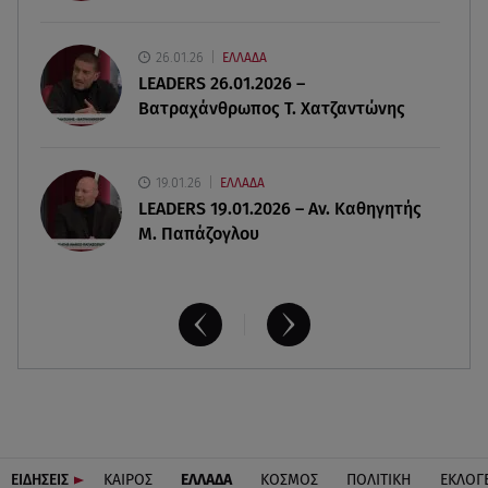
06.08.26 , 20:04
26.01.26
ΕΛΛΑΔΑ
Σαμοθράκη: Συγκλονιστική διάσωση 15χρονης
LEADERS 26.01.2026 –
από δύσβατο φαράγγι
Βατραχάνθρωπος Τ. Χατζαντώνης
19.01.26
ΕΛΛΑΔΑ
LEADERS 19.01.2026 – Αν. Καθηγητής
Μ. Παπάζογλου
ΕΙΔΗΣΕΙΣ
ΚΑΙΡΟΣ
ΕΛΛΑΔΑ
ΚΟΣΜΟΣ
ΠΟΛΙΤΙΚΗ
ΕΚΛΟΓ