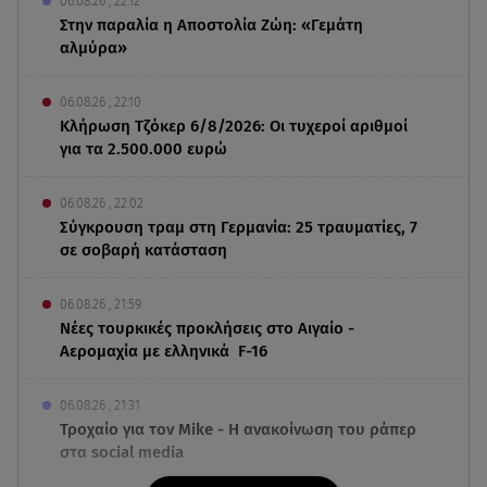
06.08.26 , 22:12
Στην παραλία η Αποστολία Ζώη: «Γεμάτη
αλμύρα»
06.08.26 , 22:10
Κλήρωση Τζόκερ 6/8/2026: Οι τυχεροί αριθμοί
για τα 2.500.000 ευρώ
06.08.26 , 22:02
Σύγκρουση τραμ στη Γερμανία: 25 τραυματίες, 7
σε σοβαρή κατάσταση
06.08.26 , 21:59
Νέες τουρκικές προκλήσεις στο Αιγαίο -
Αερομαχία με ελληνικά F-16
06.08.26 , 21:31
Τροχαίο για τον Mike - Η ανακοίνωση του ράπερ
στα social media