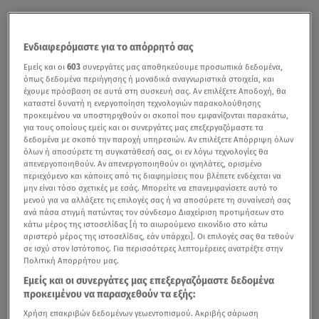
Ενδιαφερόμαστε για το απόρρητό σας
Εμείς και οι
603
συνεργάτες μας αποθηκεύουμε προσωπικά δεδομένα,
όπως δεδομένα περιήγησης ή μοναδικά αναγνωριστικά στοιχεία, και
έχουμε πρόσβαση σε αυτά στη συσκευή σας. Αν επιλέξετε Αποδοχή, θα
καταστεί δυνατή η ενεργοποίηση τεχνολογιών παρακολούθησης
προκειμένου να υποστηριχθούν οι σκοποί που εμφανίζονται παρακάτω,
για τους οποίους εμείς και οι συνεργάτες μας επεξεργαζόμαστε τα
δεδομένα με σκοπό την παροχή υπηρεσιών. Αν επιλέξετε Απόρριψη όλων
όλων ή αποσύρετε τη συγκατάθεσή σας, οι εν λόγω τεχνολογίες θα
απενεργοποιηθούν. Αν απενεργοποιηθούν οι ιχνηλάτες, ορισμένο
περιεχόμενο και κάποιες από τις διαφημίσεις που βλέπετε ενδέχεται να
μην είναι τόσο σχετικές με εσάς. Μπορείτε να επανεμφανίσετε αυτό το
μενού για να αλλάξετε τις επιλογές σας ή να αποσύρετε τη συναίνεσή σας
ανά πάσα στιγμή πατώντας τον σύνδεσμο Διαχείριση προτιμήσεων στο
κάτω μέρος της ιστοσελίδας [ή το αιωρούμενο εικονίδιο στο κάτω
αριστερό μέρος της ιστοσελίδας, εάν υπάρχει]. Οι επιλογές σας θα τεθούν
σε ισχύ στον Ιστότοπος. Για περισσότερες λεπτομέρειες ανατρέξτε στην
Πολιτική Απορρήτου μας.
Εμείς και οι συνεργάτες μας επεξεργαζόμαστε δεδομένα
προκειμένου να παρασχεθούν τα εξής:
Χρήση επακριβών δεδομένων γεωεντοπισμού. Ακριβής σάρωση