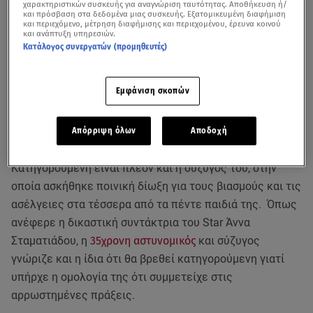
χαρακτηριστικών συσκευής για αναγνώριση ταυτότητας. Αποθήκευση ή/
και πρόσβαση στα δεδομένα μιας συσκευής. Εξατομικευμένη διαφήμιση
και περιεχόμενο, μέτρηση διαφήμισης και περιεχομένου, έρευνα κοινού
και ανάπτυξη υπηρεσιών.
Κατάλογος συνεργατών (προμηθευτές)
Εμφάνιση σκοπών
Eξελίξεις υπήρξαν στην υπόθεση του
αστυνομικού της
Βουλής
που κακοποιούσε τα παιδιά του και η οποία έχει
Απόρριψη όλων
Αποδοχή
σοκάρει την ελληνική κοινωνία.
Κατηγορούμενη είναι πλέον και η σύζυγός του, στην
οποία ασκήθηκε ποινική δίωξη για τους βιασμούς και τις
ασέλγειες στα τέσσερα από τα πέντε παιδιά της. Όπως
ανέφερε η δικαστική συντάκτρια του Star Άννα
Σταματιάδου, η
35χρονη αστυνομικός
και σύζυγος
γνώριζε και η ίδια ότι θα βρεθεί κατηγορούμενη γιατί
υπήρχε η ομολογία της ότι συμμετείχε στις
αρρωστημένες πράξεις.