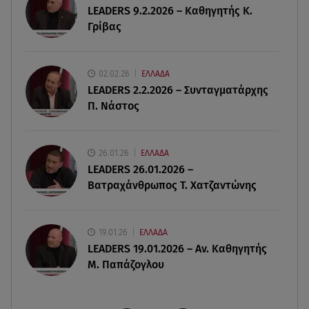
LEADERS 9.2.2026 – Καθηγητής Κ.
Γρίβας
08.08.26 , 17:45
Εριέττα Κούρκουλου: Η συγκινητική ανάρτηση
για τα 33α γενέθλιά της
02.02.26
ΕΛΛΑΔΑ
LEADERS 2.2.2026 – Συνταγματάρχης
08.08.26 , 17:44
Π. Νάστος
Νεκρή μεγαλόσωμη αρκούδα στην Καστοριά,
πιθανόν από πυροβολισμό
26.01.26
ΕΛΛΑΔΑ
08.08.26 , 17:32
LEADERS 26.01.2026 –
Τζο Μπάιντεν: Ο καρκίνος έχει εξαπλωθεί - Η
Βατραχάνθρωπος Τ. Χατζαντώνης
ανακοίνωση του γιου του
19.01.26
ΕΛΛΑΔΑ
LEADERS 19.01.2026 – Αν. Καθηγητής
Μ. Παπάζογλου