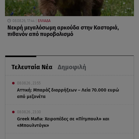
08.08.26, 17:44
ΕΛΛΑΔΑ
Νεκρή μεγαλόσωμη αρκούδα στην Καστοριά,
πιθανόν από πυροβολισμό
Τελευταία Νέα
Δημοφιλή
08.08.26 , 23:55
Αττική: Μπαράζ διαρρήξεων – Λεία 70.000 ευρώ
από μεζονέτα
08.08.26 , 23:30
Greek Mafia: Χειροπέδες σε «Πίτμπουλ» και
«Μπουλντόγκ»