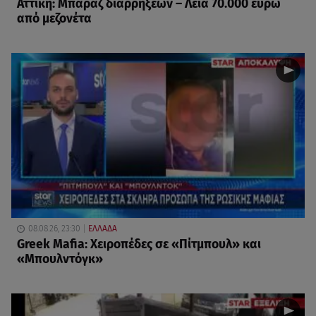
Αττική: Μπαράζ διαρρήξεων – Λεία 70.000 ευρώ
από μεζονέτα
08.08.26, 23:30
ΕΛΛΑΔΑ
Greek Mafia: Χειροπέδες σε «Πίτμπουλ» και
«Μπουλντόγκ»