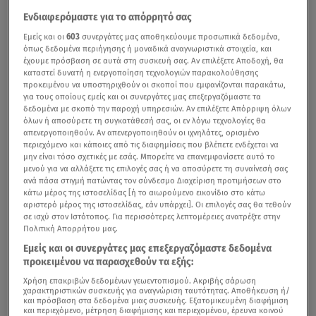
Ενδιαφερόμαστε για το απόρρητό σας
Εμείς και οι
603
συνεργάτες μας αποθηκεύουμε προσωπικά δεδομένα,
όπως δεδομένα περιήγησης ή μοναδικά αναγνωριστικά στοιχεία, και
έχουμε πρόσβαση σε αυτά στη συσκευή σας. Αν επιλέξετε Αποδοχή, θα
καταστεί δυνατή η ενεργοποίηση τεχνολογιών παρακολούθησης
προκειμένου να υποστηριχθούν οι σκοποί που εμφανίζονται παρακάτω,
για τους οποίους εμείς και οι συνεργάτες μας επεξεργαζόμαστε τα
δεδομένα με σκοπό την παροχή υπηρεσιών. Αν επιλέξετε Απόρριψη όλων
όλων ή αποσύρετε τη συγκατάθεσή σας, οι εν λόγω τεχνολογίες θα
απενεργοποιηθούν. Αν απενεργοποιηθούν οι ιχνηλάτες, ορισμένο
περιεχόμενο και κάποιες από τις διαφημίσεις που βλέπετε ενδέχεται να
μην είναι τόσο σχετικές με εσάς. Μπορείτε να επανεμφανίσετε αυτό το
μενού για να αλλάξετε τις επιλογές σας ή να αποσύρετε τη συναίνεσή σας
ανά πάσα στιγμή πατώντας τον σύνδεσμο Διαχείριση προτιμήσεων στο
κάτω μέρος της ιστοσελίδας [ή το αιωρούμενο εικονίδιο στο κάτω
αριστερό μέρος της ιστοσελίδας, εάν υπάρχει]. Οι επιλογές σας θα τεθούν
σε ισχύ στον Ιστότοπος. Για περισσότερες λεπτομέρειες ανατρέξτε στην
Πολιτική Απορρήτου μας.
Εμείς και οι συνεργάτες μας επεξεργαζόμαστε δεδομένα
προκειμένου να παρασχεθούν τα εξής:
Χρήση επακριβών δεδομένων γεωεντοπισμού. Ακριβής σάρωση
χαρακτηριστικών συσκευής για αναγνώριση ταυτότητας. Αποθήκευση ή/
και πρόσβαση στα δεδομένα μιας συσκευής. Εξατομικευμένη διαφήμιση
και περιεχόμενο, μέτρηση διαφήμισης και περιεχομένου, έρευνα κοινού