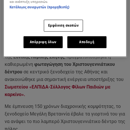
και ανάπτυξη υπηρεσιών.
Κατάλογος συνεργατών (προμηθευτές)
Εμφάνιση σκοπών
Απόρριψη όλων
Αποδοχή
Σε μια γιορτινή βραδιά, με την καλλιτεχνική επιμέλεια
της
Εθνικής Λυρικής Σκηνής
, πραγματοποιήθηκε η
καθιερωμένη
φωταγώγηση του Χριστουγεννιάτικου
δέντρου
σε κεντρικό ξενοδοχείο της Αθήνας και
ανακοινώθηκε μια σημαντική ενέργεια υποστήριξης του
Σωματείου «ΕΛΠΙΔΑ-Σύλλογος Φίλων Παιδιών με
καρκίνο».
Με έμπνευση 150 χρόνων διαχρονικής κομψότητας, το
ξενοδοχείο Μεγάλη Βρεταννία έβαλε τα γιορτινά του για
να ανάψει το πιο λαμπερό Χριστουγεννιάτικο δέντρο της
πόλης.