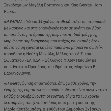
Ξενοδοχείων Μεγάλη Βρεταννία και King George, Hom
Parviz.
«Η ΕΛΠΙΔΑ εδώ και 34 χρόνια σταθερά στέκεται στα παιδιά
με καρκίνο και στις οικογένειές τους με αγάπη και ήθος,
υπηρετώντας το όραμα της αείμνηστης ιδρύτριάς μας,
Μαριάννας Βαρδινογιάννη που στόχος και σκοπός ήταν
πάντα να μη χάνεται κανένα παιδί ενώ μπορεί να σωθεί»
,
πρόσθεσε η Νούλη Μανώλη, Μέλος του Δ.Σ. του
Σωματείου «ΕΛΠΙΔΑ – Σύλλογος Φίλων Παιδιών με
καρκίνο» και Πρόεδρος του Ιδρύματος Μαριάννα Β.
Βαρδινογιάννη.
«Η φωταγώγηση σηματοδοτεί, όπως κάθε χρόνο, την
έναρξη της εορταστικής περιόδου. Φέτος είναι συγκινητικό
καθώς ολοκλήρώνονται οι εορτασμοί για τα 150 χρόνια
λειτουργίας του ξενοδοχείου»
, είπε με τη σειρά της η
Μαρία Κουτζαμπάση, Διευθύντρια Δημοσίων Σχέσεων