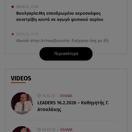
08.08.26 , 21:38
Βουλγαρία:Μη επανδρωμένο αεροσκάφος
συνετρίβη κοντά σε αγωγό φυσικού αερίου
08.08.26 , 21:32
Φωτιά στην Αττικοβοιωτία: Ενέργεια ίση με έξι
ατομικές βόμβες
Περισσότερα
08.08.26 , 21:20
«Ισλαμικό ΝΑΤΟ»: Πώς επηρεάζεται η Ελλάδα
από τη νέα συμμαχία
VIDEOS
08.08.26 , 19:19
Τραγωδία στην Πάρο: Νεκρό 4χρονο παιδί σε
16.02.26
ΕΛΛΑΔΑ
πισίνα
LEADERS 16.2.2026 – Καθηγητής Γ.
Ατσαλάκης
08.08.26 , 18:51
BYD: Στην 91η θέση της λίστας Fortune Global
500 για το 2026
09.02.26
ΕΛΛΑΔΑ