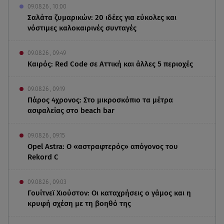
09.08.26 , 10:00
Σαλάτα ζυμαρικών: 20 ιδέες για εύκολες και
νόστιμες καλοκαιρινές συνταγές
09.08.26 , 09:49
Καιρός: Red Code σε Αττική και άλλες 5 περιοχές
09.08.26 , 09:19
Πάρος 4χρονος: Στο μικροσκόπιο τα μέτρα
ασφαλείας στο beach bar
09.08.26 , 09:15
Opel Astra: Ο «αστραφτερός» απόγονος του
Rekord C
09.08.26 , 09:03
Γουίτνεϊ Χιούστον: Οι καταχρήσεις ο γάμος και η
κρυφή σχέση με τη βοηθό της