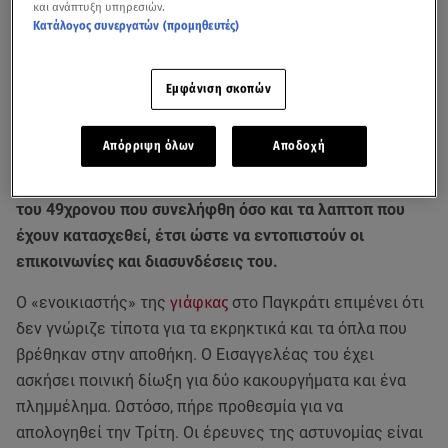
και ανάπτυξη υπηρεσιών.
Κατάλογος συνεργατών (προμηθευτές)
Εμφάνιση σκοπών
Απόρριψη όλων
Αποδοχή
Στο μικροσκόπιο έχει μπει από την ΕΛΑΣ τόσο το κινητό
του 49χρονου που συνελήφθη όσο και τα λαπτοπ που
έχουν κατασχεθεί, έτσι ώστε να εντοπιστούν οι
επικοινωνίες και διασυνδέσεις του.
Ο «ενοικιαστής» της
γιάφκας
στο Παγκράτι επιμένει ότι
δεν γνώριζε τίποτα για τα εκρηκτικά και τα όπλα που
βρέθηκαν στην αποθήκη. Ο Εισαγγελέας του έχει
ασκήσει ποινική δίωξη για δύο κακουργήματα και ένα
πλημμέλημα. Ωστόσο, πήρε προθεσμία για να
απολογηθεί την Τρίτη. Οι έρευνες της αστυνομίας είναι