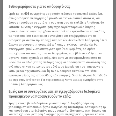
Ενδιαφερόμαστε για το απόρρητό σας
Εμείς και οι
603
συνεργάτες μας αποθηκεύουμε προσωπικά δεδομένα,
όπως δεδομένα περιήγησης ή μοναδικά αναγνωριστικά στοιχεία, και
έχουμε πρόσβαση σε αυτά στη συσκευή σας. Αν επιλέξετε Αποδοχή, θα
καταστεί δυνατή η ενεργοποίηση τεχνολογιών παρακολούθησης
προκειμένου να υποστηριχθούν οι σκοποί που εμφανίζονται παρακάτω,
για τους οποίους εμείς και οι συνεργάτες μας επεξεργαζόμαστε τα
δεδομένα με σκοπό την παροχή υπηρεσιών. Αν επιλέξετε Απόρριψη όλων
όλων ή αποσύρετε τη συγκατάθεσή σας, οι εν λόγω τεχνολογίες θα
απενεργοποιηθούν. Αν απενεργοποιηθούν οι ιχνηλάτες, ορισμένο
περιεχόμενο και κάποιες από τις διαφημίσεις που βλέπετε ενδέχεται να
μην είναι τόσο σχετικές με εσάς. Μπορείτε να επανεμφανίσετε αυτό το
μενού για να αλλάξετε τις επιλογές σας ή να αποσύρετε τη συναίνεσή σας
ανά πάσα στιγμή πατώντας τον σύνδεσμο Διαχείριση προτιμήσεων στο
κάτω μέρος της ιστοσελίδας [ή το αιωρούμενο εικονίδιο στο κάτω
αριστερό μέρος της ιστοσελίδας, εάν υπάρχει]. Οι επιλογές σας θα τεθούν
σε ισχύ στον Ιστότοπος. Για περισσότερες λεπτομέρειες ανατρέξτε στην
Πολιτική Απορρήτου μας.
Εμείς και οι συνεργάτες μας επεξεργαζόμαστε δεδομένα
προκειμένου να παρασχεθούν τα εξής:
Χρήση επακριβών δεδομένων γεωεντοπισμού. Ακριβής σάρωση
χαρακτηριστικών συσκευής για αναγνώριση ταυτότητας. Αποθήκευση ή/
και πρόσβαση στα δεδομένα μιας συσκευής. Εξατομικευμένη διαφήμιση
και περιεχόμενο, μέτρηση διαφήμισης και περιεχομένου, έρευνα κοινού