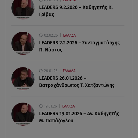
08.08.26 , 22:45
LEADERS 9.2.2026 – Καθηγητής Κ.
Κρήτη: Τι απαντά η ΕΛ.ΑΣ. για το βίντεο με τον
Γρίβας
μεθυσμένο τουρίστα
08.08.26 , 22:33
02.02.26
ΕΛΛΑΔΑ
Αλεξανδρούπολη: Ανασύρθηκε χωρίς τις
LEADERS 2.2.2026 – Συνταγματάρχης
αισθήσεις του ηλικιωμένος από πηγάδι
Π. Νάστος
08.08.26 , 22:15
Θεσσαλονίκη: Τρύπησαν με τρυπάνι και
26.01.26
ΕΛΛΑΔΑ
δηλητηρίασαν δύο δέντρα
LEADERS 26.01.2026 –
Βατραχάνθρωπος Τ. Χατζαντώνης
19.01.26
ΕΛΛΑΔΑ
LEADERS 19.01.2026 – Αν. Καθηγητής
Μ. Παπάζογλου