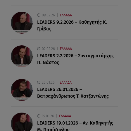
08.08.26 , 13:29
Θρίλερ στον Λυκαβηττό: Βρέθηκε σορός σε
σπηλιά - Φωτογραφίες από το σημείο
09.02.26
ΕΛΛΑΔΑ
LEADERS 9.2.2026 – Καθηγητής Κ.
Γρίβας
08.08.26 , 13:11
ΑΜΜΟΣ - Η πρώτη ανάγνωση (αναλόγιο) στο
θέατρο Άβατον
02.02.26
ΕΛΛΑΔΑ
LEADERS 2.2.2026 – Συνταγματάρχης
08.08.26 , 13:07
Π. Νάστος
Σέρρες: Απόσπαση προσοχής ή απειρία πίσω από
το φονικό τροχαίο
26.01.26
ΕΛΛΑΔΑ
08.08.26 , 13:06
LEADERS 26.01.2026 –
MG Motor Greece: «Απογειώνεται» στο Athens
Βατραχάνθρωπος Τ. Χατζαντώνης
Flying Week 2026
19.01.26
ΕΛΛΑΔΑ
LEADERS 19.01.2026 – Αν. Καθηγητής
Μ. Παπάζογλου