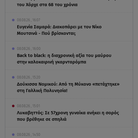
του Χόρχε στα 68 του χρόνια
08.08.26 , 16:07
Ευγενία Σαμαρά: Διακοπάρει με τον Νίκο
Μουτσινά - Πού βρίσκονται;
08.08.26 , 16:00
Back to black: η διαχρονική αξία του μαύρου
στην καλοκαιρινή γκαρνταρόμπα
08.08.26 , 15:20
Δούκισσα Νομικού: Από τη Μύκονο «πετάχτηκε»
στη Γαλλική Πολυνησία!
08.08.26 , 15:01
Λυκαβηττός: Σε 57χρονη γυναίκα ανήκει η σορός
που βρέθηκε σε σπηλιά
08.08.26 , 14:50