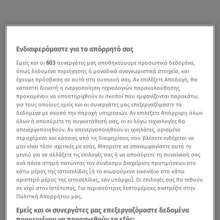
Ενδιαφερόμαστε για το απόρρητό σας
Εμείς και οι
603
συνεργάτες μας αποθηκεύουμε προσωπικά δεδομένα,
όπως δεδομένα περιήγησης ή μοναδικά αναγνωριστικά στοιχεία, και
έχουμε πρόσβαση σε αυτά στη συσκευή σας. Αν επιλέξετε Αποδοχή, θα
καταστεί δυνατή η ενεργοποίηση τεχνολογιών παρακολούθησης
προκειμένου να υποστηριχθούν οι σκοποί που εμφανίζονται παρακάτω,
για τους οποίους εμείς και οι συνεργάτες μας επεξεργαζόμαστε τα
δεδομένα με σκοπό την παροχή υπηρεσιών. Αν επιλέξετε Απόρριψη όλων
όλων ή αποσύρετε τη συγκατάθεσή σας, οι εν λόγω τεχνολογίες θα
απενεργοποιηθούν. Αν απενεργοποιηθούν οι ιχνηλάτες, ορισμένο
περιεχόμενο και κάποιες από τις διαφημίσεις που βλέπετε ενδέχεται να
μην είναι τόσο σχετικές με εσάς. Μπορείτε να επανεμφανίσετε αυτό το
μενού για να αλλάξετε τις επιλογές σας ή να αποσύρετε τη συναίνεσή σας
ανά πάσα στιγμή πατώντας τον σύνδεσμο Διαχείριση προτιμήσεων στο
κάτω μέρος της ιστοσελίδας [ή το αιωρούμενο εικονίδιο στο κάτω
αριστερό μέρος της ιστοσελίδας, εάν υπάρχει]. Οι επιλογές σας θα τεθούν
σε ισχύ στον Ιστότοπος. Για περισσότερες λεπτομέρειες ανατρέξτε στην
Πολιτική Απορρήτου μας.
Εμείς και οι συνεργάτες μας επεξεργαζόμαστε δεδομένα
προκειμένου να παρασχεθούν τα εξής: