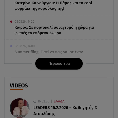
Κατερίνα Καινούργιου: Η Πάρος και το cool
φορμάκι της κορούλας της!
08.08.26 , 14:25
Καιρός: Σε πορτοκαλί συναγερμό η χώρα για
φωτιές τα επόμενα 24ωρα
08.08.26 , 14:00
Summer fling: Γιατί να πεις ναι σε έναν
καλοκαιρινό έρωτα
Περισσότερα
08.08.26 , 13:59
Αθηνά Οικονομάκου: Οι... hot αναρτήσεις της με
animal print μπικίνι!
VIDEOS
08.08.26 , 13:49
Πάνω από 56.000 επιβάτες αναχώρησαν σήμερα
16.02.26
ΕΛΛΑΔΑ
από τα λιμάνια της Αττικής
LEADERS 16.2.2026 – Καθηγητής Γ.
Ατσαλάκης