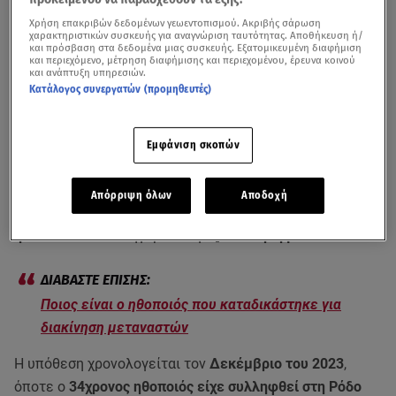
Χρήση επακριβών δεδομένων γεωεντοπισμού. Ακριβής σάρωση
χαρακτηριστικών συσκευής για αναγνώριση ταυτότητας. Αποθήκευση ή/
και πρόσβαση στα δεδομένα μιας συσκευής. Εξατομικευμένη διαφήμιση
και περιεχόμενο, μέτρηση διαφήμισης και περιεχομένου, έρευνα κοινού
και ανάπτυξη υπηρεσιών.
Κατάλογος συνεργατών (προμηθευτές)
Εμφάνιση σκοπών
Διακίνηση μεταναστών: O ηθοποιός εμφανιζόταν στη σειρά μετά τη
σύλληψή του/ εκπομπή Αλήθειες με τη Ζήνα
Απόρριψη όλων
Αποδοχή
Αίσθηση έχει προκαλέσει η υπόθεση του
34χρονου
ηθοποιού
που κατηγορείται για
διακίνηση μεταναστών.
Ποιος είναι ο ηθοποιός που καταδικάστηκε για
διακίνηση μεταναστών
Η υπόθεση χρονολογείται τον
Δεκέμβριο του 2023
,
όποτε ο
34χρονος ηθοποιός είχε συλληφθεί στη Ρόδο