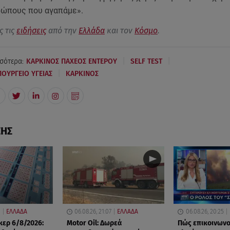
ρώπους που αγαπάμε».
ς τις
ειδήσεις
από την
Ελλάδα
και τον
Κόσμο
.
|
|
σότερα:
ΚΑΡΚΙΝΟΣ ΠΑΧΕΟΣ ΕΝΤΕΡΟΥ
SELF TEST
|
ΟΥΡΓΕΙΟ ΥΓΕΙΑΣ
ΚΑΡΚΙΝΟΣ
ΣΗΣ
0
ΕΛΛΑΔΑ
06.08.26, 21:07
ΕΛΛΑΔΑ
06.08.26, 20:25
ερ 6/8/2026:
Motor Oil: Δωρεά
Πώς επικοινωνο