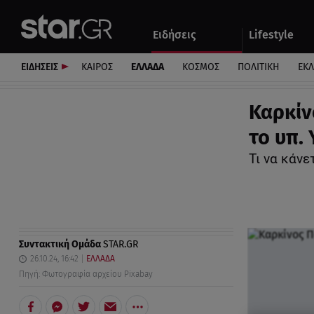
Αθλητικά
Quiz
Ειδήσεις
Lifestyle
Αυτοκίνητο
ΕΙΔΗΣΕΙΣ
ΚΑΙΡΟΣ
ΕΛΛΑΔΑ
ΚΟΣΜΟΣ
ΠΟΛΙΤΙΚΗ
ΕΚ
Καρκίν
το υπ. 
Τι να κάνε
Συντακτική Ομάδα
STAR.GR
26.10.24, 16:42
ΕΛΛΑΔΑ
Πηγή: Φωτογραφία αρχείου Pixabay