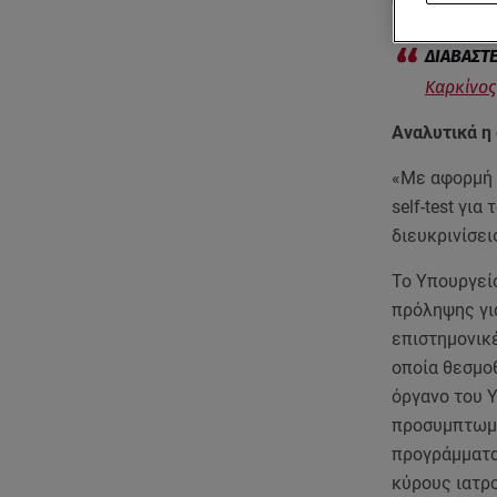
ανακριβείς π
Καρκίνος 
Αναλυτικά η
«Με αφορμή 
self-test γι
διευκρινίσει
Το Υπουργεί
πρόληψης για
επιστημονικ
οποία θεσμο
όργανο του Υ
προσυμπτωμα
προγράμματα
κύρους ιατρο