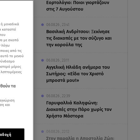
Εορτολόγιο: Ποιοι γιορτάζουν
στις 7 Αυγούστου
 ή μοναδικά
06.08.26 , 23:41
α καταστεί
Βασιλική Ανδρίτσου: Ξεκίνησε
 που
τις διακοπές με τον σύζυγο και
να με σκοπό
την κορούλα της
ν λόγω
ποιες από τις
ε αυτό το μενού
06.08.26 , 23:11
 σύνδεσμο
ριστερό μέρος
Αγγελική Ηλιάδη ανήμερα του
ς λεπτομέρειες
Σωτήρος: «Είδα τον Χριστό
μπροστά μου!»
εθούν τα
06.08.26 , 22:39
αγνώριση
Γαρυφαλλιά Καληφώνη:
ση και
Διακοπές στην Πάρο χωρίς τον
Χρήστο Μάστορα
το υπουργείο
ίς ή
06.08.26 , 22:12
οδοχή
Στην παραλία η Αποστολία Ζώη: