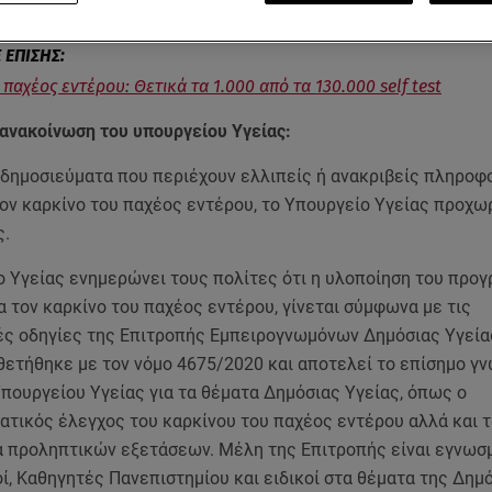
ληροφορίες για τα self-test για τον καρκίνο του παχέος εντέ
παχέος εντέρου: Θετικά τα 1.000 από τα 130.000 self test
 ανακοίνωση του υπουργείου Υγείας:
δημοσιεύματα που περιέχουν ελλιπείς ή ανακριβείς πληροφο
α τον καρκίνο του παχέος εντέρου, το Υπουργείο Υγείας προχω
ς.
ο Υγείας ενημερώνει τους πολίτες ότι η υλοποίηση του προ
 τον καρκίνο του παχέος εντέρου, γίνεται σύμφωνα με τις
ές οδηγίες της Επιτροπής Εμπειρογνωμόνων Δημόσιας Υγείας
θετήθηκε με τον νόμο 4675/2020 και αποτελεί το επίσημο γ
πουργείου Υγείας για τα θέματα Δημόσιας Υγείας, όπως ο
τικός έλεγχος του καρκίνου του παχέος εντέρου αλλά και 
 προληπτικών εξετάσεων. Μέλη της Επιτροπής είναι εγνωσ
ί, Καθηγητές Πανεπιστημίου και ειδικοί στα θέματα της Δημ