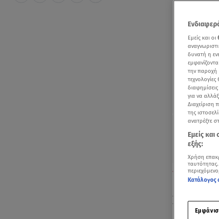
Ενδιαφερό
Εμείς και οι
αναγνωριστι
δυνατή η ε
εμφανίζοντα
την παροχή 
τεχνολογίες
διαφημίσεις
για να αλλά
Διαχείριση 
της ιστοσελί
ανατρέξτε σ
Εμείς και
εξής:
Χρήση επακ
ταυτότητας.
Η Ματίνα Παγών
περιεχόμενο
Κατάλογος 
Διευκρινίσεις
Υγείας, με 
Εμφάνισ