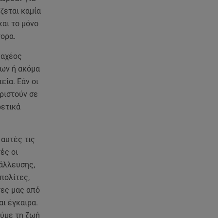
ζεται καμία
και το μόνο
γορα.
Παχέος
εων ή ακόμα
εία. Εάν οι
ριστούν σε
ρετικά
 αυτές τις
ές οι
τάλλευσης,
 πολίτες,
τες μας από
ι έγκαιρα.
ούμε τη ζωή