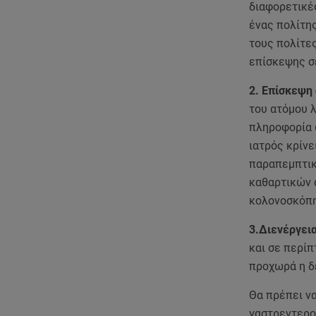
διαφορετικές
ένας πολίτης
τους πολίτε
επίσκεψης σ
2. Επίσκεψη
του ατόμου 
πληροφορία 
ιατρός κρίνε
παραπεμπτικό
καθαρτικών 
κολονοσκόπ
3.Διενέργει
και σε περίπ
προχωρά η δε
Θα πρέπει να
γαστρεντερολ