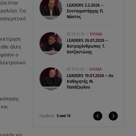
γία όταν
LEADERS 2.2.2026 –
ερολόγο. Για
Συνταγματάρχης Π.
Νάστος
αραπεμπτικό
26.01.26
ΕΛΛΑΔΑ
 εκτίμηση
LEADERS 26.01.2026 –
Βατραχάνθρωπος Τ.
κάθε άλλη
Χατζαντώνης
Εφόσον ο
 ηλεκτρονικό
19.01.26
ΕΛΛΑΔΑ
LEADERS 19.01.2026 – Αν.
Καθηγητής Μ.
Παπάζογλου
σκόπησης
 και
Προβολή
5 από 15
δωρεάν για