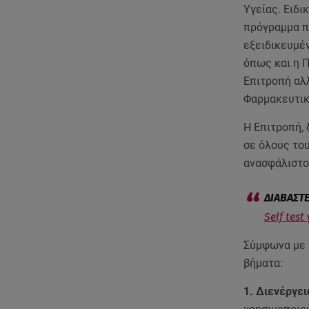
Υγείας. Ειδι
πρόγραμμα π
εξειδικευμέ
όπως και η 
Επιτροπή αλ
Φαρμακευτικ
Η Επιτροπή,
σε όλους του
ανασφάλιστο
Self test
Σύμφωνα με 
βήματα:
1. Διενέργει