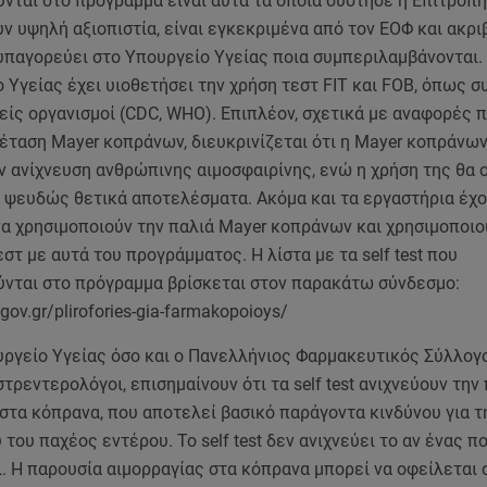
νται στο πρόγραμμα είναι αυτά τα οποία σύστησε η Επιτροπ
υν υψηλή αξιοπιστία, είναι εγκεκριμένα από τον ΕΟΦ και ακρι
υπαγορεύει στο Υπουργείο Υγείας ποια συμπεριλαμβάνονται. 
 Υγείας έχει υιοθετήσει την χρήση τεστ FIT και FOB, όπως σ
νείς οργανισμοί (CDC, WHO). Επιπλέον, σχετικά με αναφορές 
έταση Mayer κοπράνων, διευκρινίζεται ότι η Mayer κοπράνων
ην ανίχνευση ανθρώπινης αιμοσφαιρίνης, ενώ η χρήση της θα
 ψευδώς θετικά αποτελέσματα. Ακόμα και τα εργαστήρια έχ
να χρησιμοποιούν την παλιά Mayer κοπράνων και χρησιμοποιο
εστ με αυτά του προγράμματος. Η λίστα με τα self test που
ύνται στο πρόγραμμα βρίσκεται στον παρακάτω σύνδεσμο:
.gov.gr/plirofories-gia-farmakopoioys/
υργείο Υγείας όσο και ο Πανελλήνιος Φαρμακευτικός Σύλλογ
αστρεντερολόγοι, επισημαίνουν ότι τα self test ανιχνεύουν την
στα κόπρανα, που αποτελεί βασικό παράγοντα κινδύνου για τ
 του παχέος εντέρου. Το self test δεν ανιχνεύει το αν ένας π
ι. Η παρουσία αιμορραγίας στα κόπρανα μπορεί να οφείλεται 