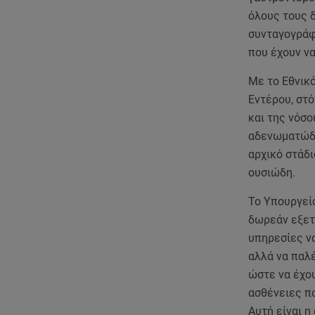
όλους τους 
συνταγογράφη
που έχουν να
Με το Εθνικ
Εντέρου, στό
και της νόσο
αδενωματώδε
αρχικό στάδι
ουσιώδη.
Το Υπουργεί
δωρεάν εξετά
υπηρεσίες να
αλλά να παλέ
ώστε να έχο
ασθένειες π
Αυτή είναι η