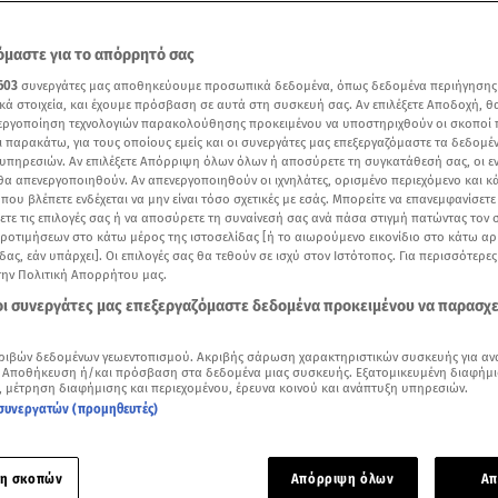
μαστε για το απόρρητό σας
603
συνεργάτες μας αποθηκεύουμε προσωπικά δεδομένα, όπως δεδομένα περιήγησης
κά στοιχεία, και έχουμε πρόσβαση σε αυτά στη συσκευή σας. Αν επιλέξετε Αποδοχή, θ
νεργοποίηση τεχνολογιών παρακολούθησης προκειμένου να υποστηριχθούν οι σκοποί
ι παρακάτω, για τους οποίους εμείς και οι συνεργάτες μας επεξεργαζόμαστε τα δεδομέ
υπηρεσιών. Αν επιλέξετε Απόρριψη όλων όλων ή αποσύρετε τη συγκατάθεσή σας, οι ε
 θα απενεργοποιηθούν. Αν απενεργοποιηθούν οι ιχνηλάτες, ορισμένο περιεχόμενο και κά
 που βλέπετε ενδέχεται να μην είναι τόσο σχετικές με εσάς. Μπορείτε να επανεμφανίσετ
ξετε τις επιλογές σας ή να αποσύρετε τη συναίνεσή σας ανά πάσα στιγμή πατώντας τον
προτιμήσεων στο κάτω μέρος της ιστοσελίδας [ή το αιωρούμενο εικονίδιο στο κάτω α
δας, εάν υπάρχει]. Οι επιλογές σας θα τεθούν σε ισχύ στον Ιστότοπος. Για περισσότερε
την Πολιτική Απορρήτου μας.
Δείτε περισσότερα άρθρα μας στα αποτελέσματα αναζήτησης
 οι συνεργάτες μας επεξεργαζόμαστε δεδομένα προκειμένου να παρασχ
Add star.gr on Google
ριβών δεδομένων γεωεντοπισμού. Ακριβής σάρωση χαρακτηριστικών συσκευής για αν
 Αποθήκευση ή/και πρόσβαση στα δεδομένα μιας συσκευής. Εξατομικευμένη διαφήμι
η για τα self-test για τον καρκίνο παχέος εντέρου/ Βίντεο αρχείου από ΜΕGA
, μέτρηση διαφήμισης και περιεχομένου, έρευνα κοινού και ανάπτυξη υπηρεσιών.
συνεργατών (προμηθευτές)
 για τα self-test για τον
καρκίνο του παχέος εντέρου
, δίνει 
αφορμή δημοσιεύματα που περιέχουν, όπως αναφέρει «ελλιπε
η σκοπών
Απόρριψη όλων
Απ