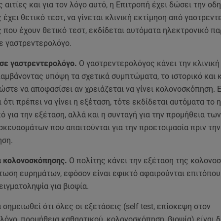
 αιτίες και για τον λόγο αυτό, η Επιτροπή έχει δώσει την οδη
 έχει θετικό τεστ, να γίνεται κλινική εκτίμηση από γαστρεντ
ς που έχουν θετικό τεστ, εκδίδεται αυτόματα ηλεκτρονικό π
ε γαστρεντερολόγο.
 σε γαστρεντερολόγο.
Ο γαστρεντερολόγος κάνει την κλινική
λαμβάνοντας υπόψη τα σχετικά συμπτώματα, το ιστορικό και 
ώστε να αποφασίσει αν χρειάζεται να γίνει κολονοσκόπηση. 
ι ότι πρέπει να γίνει η εξέταση, τότε εκδίδεται αυτόματα το
 για την εξέταση, αλλά και η συνταγή για την προμήθεια των
σκευασμάτων που απαιτούνται για την προετοιμασία πριν την
ηση.
α κολονοσκόπησης.
Ο πολίτης κάνει την εξέταση της κολονο
τωση ευρημάτων, εφόσον είναι εφικτό αφαιρούνται επιτόπου
ιγματοληψία για βιοψία.
 σημειωθεί ότι όλες οι εξετάσεις (self test, επίσκεψη στον
όγο, προμήθεια καθαρτικού, κολονοσκόπηση, βιοψία) είναι 