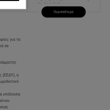
ρου».
«Γεμάτη αλμύρα»
Περισσότερα
06.08.26 , 22:10
Κλήρωση Τζόκερ 6/8/2026: Οι
τυχεροί αριθμοί για τα
2.500.000 ευρώ
ρίες για τα
06.08.26 , 22:02
ρά σε
Σύγκρουση τραμ στη Γερμανία:
25 τραυματίες, 7 σε σοβαρή
κατάσταση
γράμματος
06.08.26 , 21:59
 (ΕΕΔΥ), η
Νέες τουρκικές προκλήσεις στο
νωμοδοτικό
Αιγαίο - Αερομαχία με ελληνικά
F-16
τα υπόλοιπα
μένου
06.08.26 , 21:31
Τροχαίο για τον Mike - Η
όσιας