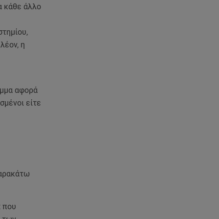
ανακοίνωση του ράπερ στα
α κάθε άλλο
social media
στημίου,
06.08.26 , 21:22
λέον, η
Ισραήλ - Κύπρος - Κρήτη: Το
μεγαλύτερο υποθαλάσσιο
καλώδιο στον κόσμο
αμμα αφορά
06.08.26 , 21:07
Motor Oil: Δωρεά
σμένοι είτε
πυροσβεστικών οχημάτων και
εξοπλισμού στον Άγιο Βασίλειο
06.08.26 , 20:49
Άκης Παυλόπουλος: Η τρυφερή
εξομολόγηση της συζύγου του,
παρακάτω
Ελένης Φωτοπούλου
06.08.26 , 20:25
t που
Πώς επικοινωνούν τα