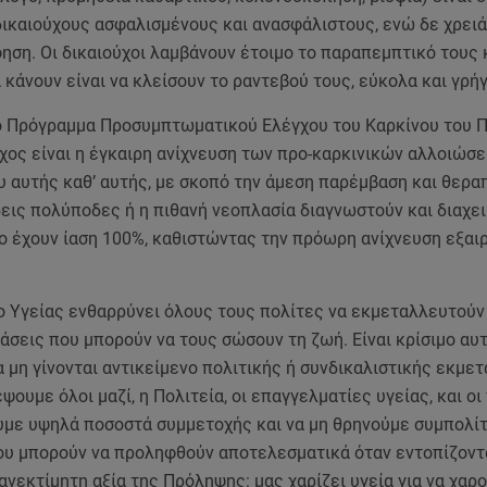
δικαιούχους ασφαλισμένους και ανασφάλιστους, ενώ δε χρειά
ση. Οι δικαιούχοι λαμβάνουν έτοιμο το παραπεμπτικό τους 
 κάνουν είναι να κλείσουν το ραντεβού τους, εύκολα και γρή
ό Πρόγραμμα Προσυμπτωματικού Ελέγχου του Καρκίνου του 
χος είναι η έγκαιρη ανίχνευση των προ-καρκινικών αλλοιώσ
υ αυτής καθ’ αυτής, με σκοπό την άμεση παρέμβαση και θεραπ
ις πολύποδες ή η πιθανή νεοπλασία διαγνωστούν και διαχει
ο έχουν ίαση 100%, καθιστώντας την πρόωρη ανίχνευση εξαι
ο Υγείας ενθαρρύνει όλους τους πολίτες να εκμεταλλευτούν
σεις που μπορούν να τους σώσουν τη ζωή. Είναι κρίσιμο αυτ
 μη γίνονται αντικείμενο πολιτικής ή συνδικαλιστικής εκμε
ψουμε όλοι μαζί, η Πολιτεία, οι επαγγελματίες υγείας, και οι
υμε υψηλά ποσοστά συμμετοχής και να μη θρηνούμε συμπολί
ου μπορούν να προληφθούν αποτελεσματικά όταν εντοπίζοντα
 ανεκτίμητη αξία της Πρόληψης: μας χαρίζει υγεία για να χαρ