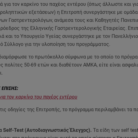
κά για τον καρκίνο του παχέος εντέρου (όπως άλλωστε και γι
ροληπτικών εξετάσεων) η Επιτροπή συνεργάστηκε με ομάδα
νων Γαστρεντερολόγων, ανάμεσα τους και Καθηγητές Πανεπι
Πρόεδρος της Ελληνικής Γαστρεντερολογικής Εταιρείας. Επιπ
λά και το Υπουργείο Υγείας συνεργάστηκε με τον Πανελλήνιο
ό Σύλλογο για την υλοποίηση του προγράμματος.
 διαμόρφωσε το πρωτόκολλο σύμφωνα με το οποίο το πρόγρ
ς πολίτες 50-69 ετών και διαθέτουν ΑΜΚΑ, είτε είναι ασφαλι
ι.
 για τον καρκίνο του παχέος εντέρου
τις οδηγίες της Επιτροπής, το πρόγραμμα περιλαμβάνει τα 
α Self-Test (Αυτοδιαγνωστικός Έλεγχος).
Τα είδη των self tes