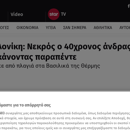
Video
ΛΟΓΕΣ
ΟΙΚΟΝΟΜΙΑ
ΥΓΕΙΑ
ΣΑΝ ΣΗΜΕΡΑ
ΑΘΛΗΤΙΚΑ
ΑΥΤΟ
ονίκη: Νεκρός ο 40χρονος άνδρα
κάνοντας παραπέντε
ε από πλαγιά στα Βασιλικά της Θέρμης
μαστε για το απόρρητό σας
603
συνεργάτες μας αποθηκεύουμε προσωπικά δεδομένα, όπως δεδομένα περιήγησης
κά στοιχεία, και έχουμε πρόσβαση σε αυτά στη συσκευή σας. Αν επιλέξετε Αποδοχή, θ
νεργοποίηση τεχνολογιών παρακολούθησης προκειμένου να υποστηριχθούν οι σκοποί
ι παρακάτω, για τους οποίους εμείς και οι συνεργάτες μας επεξεργαζόμαστε τα δεδομέ