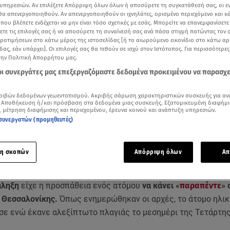
υπηρεσιών. Αν επιλέξετε Απόρριψη όλων όλων ή αποσύρετε τη συγκατάθεσή σας, οι ε
 θα απενεργοποιηθούν. Αν απενεργοποιηθούν οι ιχνηλάτες, ορισμένο περιεχόμενο και κά
 που βλέπετε ενδέχεται να μην είναι τόσο σχετικές με εσάς. Μπορείτε να επανεμφανίσετ
ξετε τις επιλογές σας ή να αποσύρετε τη συναίνεσή σας ανά πάσα στιγμή πατώντας τον
προτιμήσεων στο κάτω μέρος της ιστοσελίδας [ή το αιωρούμενο εικονίδιο στο κάτω α
δας, εάν υπάρχει]. Οι επιλογές σας θα τεθούν σε ισχύ στον Ιστότοπος. Για περισσότερε
την Πολιτική Απορρήτου μας.
 οι συνεργάτες μας επεξεργαζόμαστε δεδομένα προκειμένου να παρασχ
ριβών δεδομένων γεωεντοπισμού. Ακριβής σάρωση χαρακτηριστικών συσκευής για αν
 Αποθήκευση ή/και πρόσβαση στα δεδομένα μιας συσκευής. Εξατομικευμένη διαφήμι
, μέτρηση διαφήμισης και περιεχομένου, έρευνα κοινού και ανάπτυξη υπηρεσιών.
συνεργατών (προμηθευτές)
Δείτε περισσότερα άρθρα μας στα αποτελέσματα αναζήτησης
Add star.gr on Google
η σκοπών
Απόρριψη όλων
Απ
άληξη
είχε η προσπάθεια ενός ατόμου
να κάνει «
παραπέντε
» 
ς Θεσσαλονίκης.
Όπως ενημερώθηκαν οι αρχές, το άτομο ηλικ
σε ενώ έκανε αλεξίπτωτο πλαγιάς το μεσημέρι της Τετάρτη