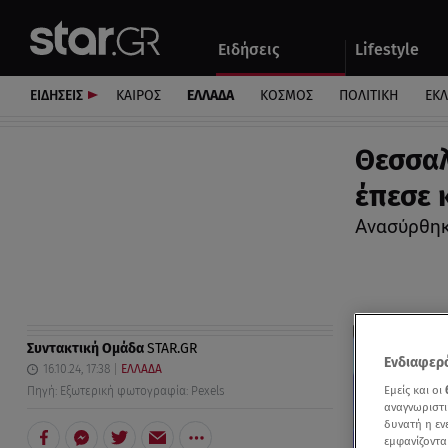
Αθλητικά
Quiz
Ειδήσεις
Lifestyle
Αυτοκίνητο
ΕΙΔΗΣΕΙΣ
ΚΑΙΡΟΣ
ΕΛΛΑΔΑ
ΚΟΣΜΟΣ
ΠΟΛΙΤΙΚΗ
ΕΚ
Θεσσαλ
έπεσε 
Ανασύρθηκ
Συντακτική Ομάδα
STAR.GR
Ενδιαφερό
16.10.24, 17:38
ΕΛΛΑΔΑ
Εμείς και οι
Πηγή: Εξωτερική φωτογραφία: Pexels
αναγνωριστι
δυνατή η ε
εμφανίζοντα