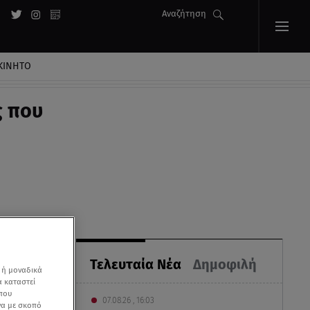
Αναζήτηση
ΚΙΝΗΤΟ
ς που
Τελευταία Νέα
Δημοφιλή
 ή μοναδικά
α καταστεί
 που
07.08.26 , 16:03
να με σκοπό