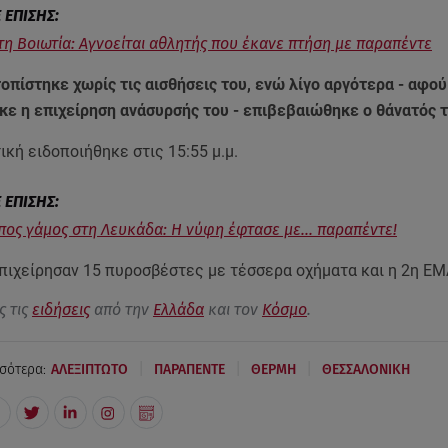
τη Βοιωτία: Αγνοείται αθλητής που έκανε πτήση με παραπέντε
οπίστηκε χωρίς τις αισθήσεις του, ενώ λίγο αργότερα - αφού
ε η επιχείρηση ανάσυρσής του - επιβεβαιώθηκε ο θάνατός 
κή ειδοποιήθηκε στις 15:55 μ.μ.
ος γάμος στη Λευκάδα: Η νύφη έφτασε με... παραπέντε!
επιχείρησαν 15 πυροσβέστες με τέσσερα οχήματα και η 2η ΕΜ
ς τις
ειδήσεις
από την
Ελλάδα
και τον
Κόσμο
.
|
|
|
σότερα:
ΑΛΕΞΙΠΤΩΤΟ
ΠΑΡΑΠΕΝΤΕ
ΘΕΡΜΗ
ΘΕΣΣΑΛΟΝΙΚΗ