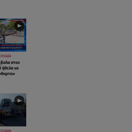
K-beauty blush: Τα viral ρουζ
που υπόσχονται το πολυπόθητο
κορεάτικο glow
07.08.26 , 13:42
Παραλίες: Πάνω από 1.500
έλεγχοι - Στη μάχη drones και
νέες τεχνολογίες
ΕΛΛΑΔΑ
07.08.26 , 13:33
έβαλα στον
Καινούργιου:Πένθος για
ί ήθελα να
φθαρτο»
συνεργάτιδά της «Θα μου
λείπεις πάντα και για πάντα»
07.08.26 , 13:16
Γιάννης Στάνκογλου: Δείτε τον
έφηβο με μακριά μαλλιά
07.08.26 , 13:04
Συνελήφθη 31χρονος για τις
ΕΛΛΑΔΑ