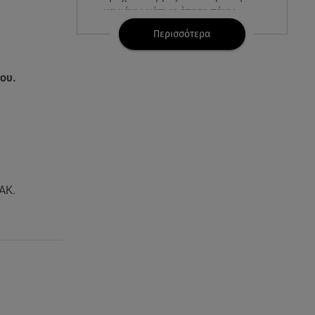
να κάνω κάτι κι έπεσε πάνω
μου»
Περισσότερα
07.08.26 , 14:49
Πέθανε η δημοσιογράφος και
του.
πρώην σύζυγος του Βασίλη
Χιώτη, Χριστίνα Πιτουρά
07.08.26 , 14:44
Στεφανίδου: «Κόβει» την ανάσα
με το σώμα της - Οι πόζες με
μαγιό
ΑΚ.
07.08.26 , 14:05
Μυστράς: «Τον έβαλα στον
καταψύκτη γιατί ήθελα να τον
κρατήσω άφθαρτο»
07.08.26 , 14:00