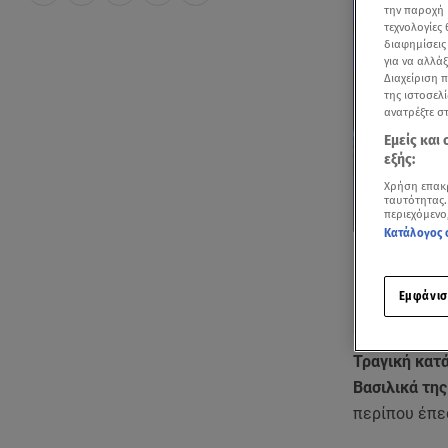
την παροχή 
τεχνολογίες
διαφημίσεις
για να αλλά
Διαχείριση 
της ιστοσελί
ανατρέξτε σ
Εμείς και
εξής:
Χρήση επακ
ταυτότητας.
περιεχόμενο
Κατάλογος 
Εμφάνισ
Τραγική κατ
Βασιλικά τη
περίπου έπε