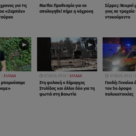
χρονος για τις
Marfin: Προθεσμία για να
Σέρρες: Νεκροί 
του «Ζαμπόν»
απολογηθεί πήρε η 46χρονη
γιος σε τροχαίο 
τούρου
ντοκούμεντο
7
ΕΛΛΑΔΑ
07.08.26, 09:38
ΕΛΛΑΔΑ
07.08.26, 09:23
ν μπορούσαμε
Στη φυλακή ο δήμαρχος
Γουδή: Γυναίκα 
ουμε»
Στυλίδας και άλλοι δύο για τη
τον 5ο όροφο
φωτιά στη Βοιωτία
πολυκατοικίας