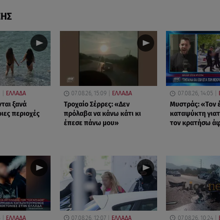
ΣΗΣ
3
ΕΛΛΑΔΑ
07.08.26, 15:09
ΕΛΛΑΔΑ
07.08.26, 14:05
νται ξανά
Τροχαίο Σέρρες: «Δεν
Μυστράς: «Τον 
οιες περιοχές
πρόλαβα να κάνω κάτι κι
καταψύκτη γιατ
έπεσε πάνω μου»
τον κρατήσω ά
4
ΕΛΛΑΔΑ
07.08.26, 12:07
ΕΛΛΑΔΑ
07.08.26, 10:24