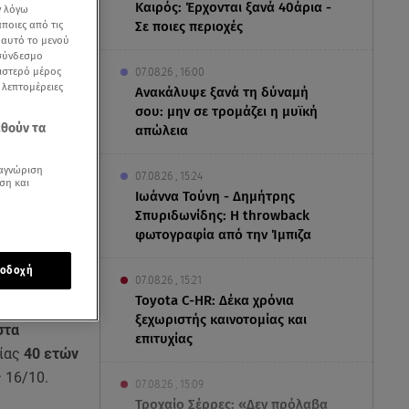
Καιρός: Έρχονται ξανά 40άρια -
ν λόγω
ποιες από τις
Σε ποιες περιοχές
ε αυτό το μενού
 σύνδεσμο
ριστερό μέρος
07.08.26 , 16:00
ς λεπτομέρειες
Ανακάλυψε ξανά τη δύναμή
σου: μην σε τρομάζει η μυϊκή
εθούν τα
απώλεια
αγνώριση
07.08.26 , 15:24
ση και
Ιωάννα Τούνη - Δημήτρης
Σπυριδωνίδης: Η throwback
φωτογραφία από την Ίμπιζα
οδοχή
07.08.26 , 15:21
Toyota C-HR: Δέκα χρόνια
ξεχωριστής καινοτομίας και
στα
επιτυχίας
ίας
40 ετών
ς 16/10.
07.08.26 , 15:09
Τροχαίο Σέρρες: «Δεν πρόλαβα