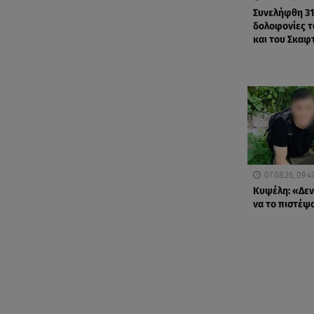
Συνελήφθη 31
δολοφονίες 
και του Σκαφ
07.08.26, 09:4
Κυψέλη: «Δε
να το πιστέψ