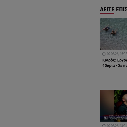
ΔΕΙΤΕ ΕΠΙ
07.08.26, 16:0
Καιρός: Έρχο
40άρια - Σε π
07.08.26, 13:0