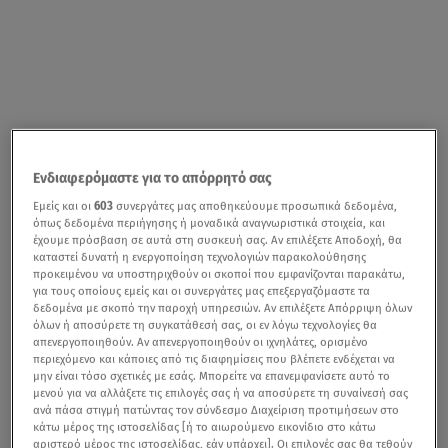
Ενδιαφερόμαστε για το απόρρητό σας
Εμείς και οι
603
συνεργάτες μας αποθηκεύουμε προσωπικά δεδομένα,
όπως δεδομένα περιήγησης ή μοναδικά αναγνωριστικά στοιχεία, και
έχουμε πρόσβαση σε αυτά στη συσκευή σας. Αν επιλέξετε Αποδοχή, θα
καταστεί δυνατή η ενεργοποίηση τεχνολογιών παρακολούθησης
προκειμένου να υποστηριχθούν οι σκοποί που εμφανίζονται παρακάτω,
για τους οποίους εμείς και οι συνεργάτες μας επεξεργαζόμαστε τα
δεδομένα με σκοπό την παροχή υπηρεσιών. Αν επιλέξετε Απόρριψη όλων
όλων ή αποσύρετε τη συγκατάθεσή σας, οι εν λόγω τεχνολογίες θα
απενεργοποιηθούν. Αν απενεργοποιηθούν οι ιχνηλάτες, ορισμένο
περιεχόμενο και κάποιες από τις διαφημίσεις που βλέπετε ενδέχεται να
μην είναι τόσο σχετικές με εσάς. Μπορείτε να επανεμφανίσετε αυτό το
μενού για να αλλάξετε τις επιλογές σας ή να αποσύρετε τη συναίνεσή σας
ανά πάσα στιγμή πατώντας τον σύνδεσμο Διαχείριση προτιμήσεων στο
κάτω μέρος της ιστοσελίδας [ή το αιωρούμενο εικονίδιο στο κάτω
αριστερό μέρος της ιστοσελίδας, εάν υπάρχει]. Οι επιλογές σας θα τεθούν