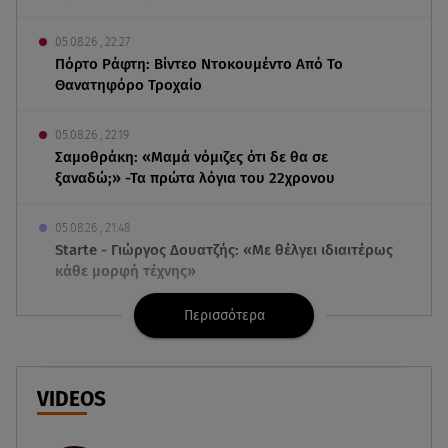
05.08.26 , 22:27
Πόρτο Ράφτη: Bίντεο Ντοκουμέντο Από Το
Θανατηφόρο Τροχαίο
05.08.26 , 22:19
Σαμοθράκη: «Μαμά νόμιζες ότι δε θα σε
ξαναδώ;» -Τα πρώτα λόγια του 22χρονου
05.08.26 , 21:48
Starte - Γιώργος Δουατζής: «Με θέλγει ιδιαιτέρως
κάθε μορφή τέχνης»
Περισσότερα
05.08.26 , 21:41
«Στην κόψη του ξυραφιού» οι συνομιλίες ΗΠΑ –
Ιράν
VIDEOS
05.08.26 , 21:22
Ευρυδίκη Βαλαβάνη για Γρηγόρη Μόργκαν: