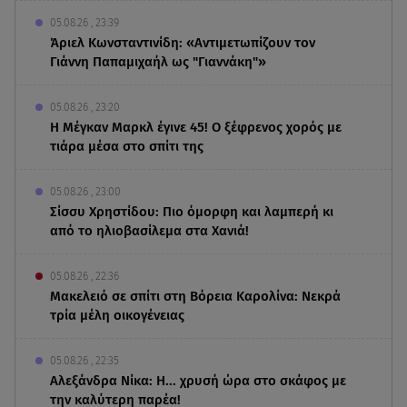
05.08.26 , 23:39
Άριελ Κωνσταντινίδη: «Αντιμετωπίζουν τον
Γιάννη Παπαμιχαήλ ως "Γιαννάκη"»
05.08.26 , 23:20
Η Μέγκαν Μαρκλ έγινε 45! Ο ξέφρενος χορός με
τιάρα μέσα στο σπίτι της
05.08.26 , 23:00
Σίσσυ Χρηστίδου: Πιο όμορφη και λαμπερή κι
από το ηλιοβασίλεμα στα Χανιά!
05.08.26 , 22:36
Μακελειό σε σπίτι στη Βόρεια Καρολίνα: Νεκρά
τρία μέλη οικογένειας
05.08.26 , 22:35
Αλεξάνδρα Νίκα: Η... χρυσή ώρα στο σκάφος με
την καλύτερη παρέα!