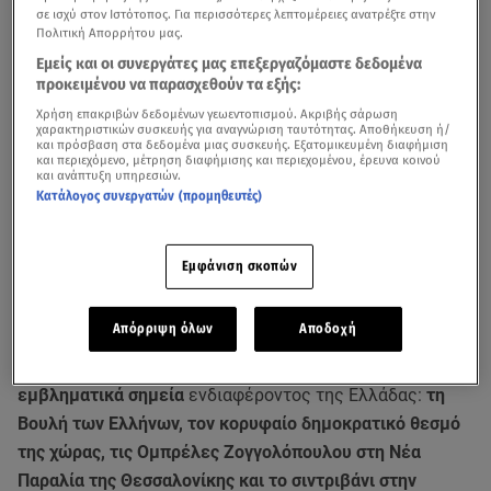
σε ισχύ στον Ιστότοπος. Για περισσότερες λεπτομέρειες ανατρέξτε στην
Πολιτική Απορρήτου μας.
Εμείς και οι συνεργάτες μας επεξεργαζόμαστε δεδομένα
προκειμένου να παρασχεθούν τα εξής:
Χρήση επακριβών δεδομένων γεωεντοπισμού. Ακριβής σάρωση
χαρακτηριστικών συσκευής για αναγνώριση ταυτότητας. Αποθήκευση ή/
και πρόσβαση στα δεδομένα μιας συσκευής. Εξατομικευμένη διαφήμιση
και περιεχόμενο, μέτρηση διαφήμισης και περιεχομένου, έρευνα κοινού
και ανάπτυξη υπηρεσιών.
Κατάλογος συνεργατών (προμηθευτές)
Εμφάνιση σκοπών
Με αφορμή την
Παγκόσμια Ημέρα Καρδιάς
, που
γιορτάζεται κάθε χρόνο στις
29 Σεπτεμβρίου
, ο
Απόρριψη όλων
Αποδοχή
Πανελλήνιος Σύνδεσμος Πασχόντων από Καρδιοπάθειες
ανέλαβε την πρωτοβουλία
να φωταγωγήσει τρία
εμβληματικά σημεία
ενδιαφέροντος της Ελλάδας:
τη
Βουλή των Ελλήνων, τον κορυφαίο δημοκρατικό θεσμό
της χώρας, τις Ομπρέλες Ζογγολόπουλου στη Νέα
Παραλία της Θεσσαλονίκης και το σιντριβάνι στην