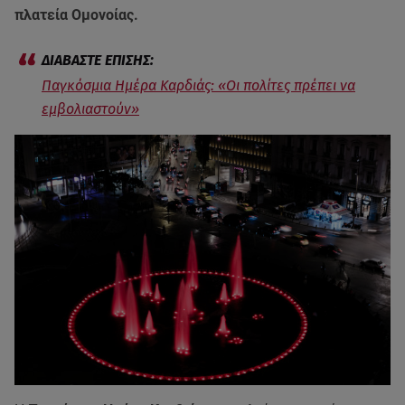
πλατεία Ομονοίας.
Παγκόσμια Ημέρα Καρδιάς: «Οι πολίτες πρέπει να
εμβολιαστούν»