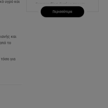
κό υγρό και
Summer fling: Γιατί να πεις ναι
σε έναν καλοκαιρινό έρωτα
Περισσότερα
08.08.26 , 13:59
Αθηνά Οικονομάκου: Οι... hot
αναρτήσεις της με animal print
μπικίνι!
ιανής και
από το
08.08.26 , 13:49
Πάνω από 56.000 επιβάτες
αναχώρησαν σήμερα από τα
 τόσο για
λιμάνια της Αττικής
08.08.26 , 13:29
Θρίλερ στον Λυκαβηττό:
Βρέθηκε σορός σε σπηλιά -
Φωτογραφίες από το σημείο
08.08.26 , 13:11