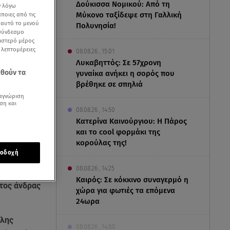
Δούκισσα Νομικού: Από τη
ν λόγω
Μύκονο ταξίδεψε στη Γαλλική
ποιες από τις
ε αυτό το μενού
Πολυνησία!
 σύνδεσμο
ριστερό μέρος
ς λεπτομέρειες
08.08.26 , 15:01
Λυκαβηττός: Σε 57χρονη
εθούν τα
γυναίκα ανήκει η σορός που
βρέθηκε σε σπηλιά
αγνώριση
ση και
08.08.26 , 14:50
Κατερίνα Καινούργιου: Η Πάρος
και το cool φορμάκι της
κορούλας της!
οδοχή
08.08.26 , 14:25
Καιρός: Σε κόκκινο συναγερμό η
τος άνδρας
χώρα για φωτιές τα επόμενα
24ωρα
έλης
08.08.26 , 14:00