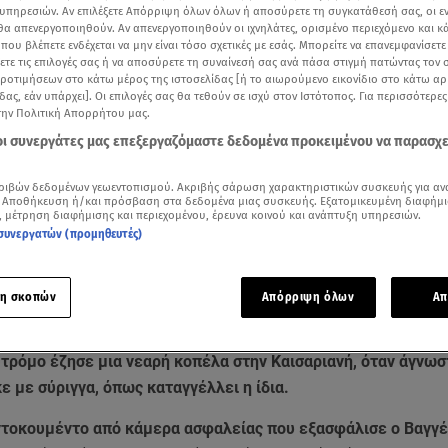
υπηρεσιών. Αν επιλέξετε Απόρριψη όλων όλων ή αποσύρετε τη συγκατάθεσή σας, οι ε
 θα απενεργοποιηθούν. Αν απενεργοποιηθούν οι ιχνηλάτες, ορισμένο περιεχόμενο και κά
 που βλέπετε ενδέχεται να μην είναι τόσο σχετικές με εσάς. Μπορείτε να επανεμφανίσετ
ξετε τις επιλογές σας ή να αποσύρετε τη συναίνεσή σας ανά πάσα στιγμή πατώντας τον
προτιμήσεων στο κάτω μέρος της ιστοσελίδας [ή το αιωρούμενο εικονίδιο στο κάτω α
δας, εάν υπάρχει]. Οι επιλογές σας θα τεθούν σε ισχύ στον Ιστότοπος. Για περισσότερε
την Πολιτική Απορρήτου μας.
 οι συνεργάτες μας επεξεργαζόμαστε δεδομένα προκειμένου να παρασχ
ριβών δεδομένων γεωεντοπισμού. Ακριβής σάρωση χαρακτηριστικών συσκευής για αν
 Αποθήκευση ή/και πρόσβαση στα δεδομένα μιας συσκευής. Εξατομικευμένη διαφήμι
, μέτρηση διαφήμισης και περιεχομένου, έρευνα κοινού και ανάπτυξη υπηρεσιών.
συνεργατών (προμηθευτές)
Δείτε περισσότερα άρθρα μας στα αποτελέσματα αναζήτησης
Add star.gr on Google
η σκοπών
Απόρριψη όλων
Απ
 τρόμο έζησε μια νεαρή κοπέλα στην Καισαριανή, όταν άγνωσ
ε με σύριγγα, όπως καταγγέλλει η ίδια.
 ντοκουμέντο από κάμερα ασφαλείας που εξασφάλισε ο Βαγγ