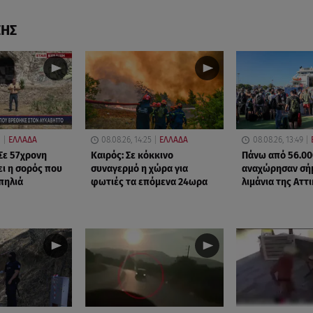
ΣΗΣ
1
ΕΛΛΑΔΑ
08.08.26, 14:25
ΕΛΛΑΔΑ
08.08.26, 13:49
Σε 57χρονη
Καιρός: Σε κόκκινο
Πάνω από 56.00
ει η σορός που
συναγερμό η χώρα για
αναχώρησαν σή
πηλιά
φωτιές τα επόμενα 24ωρα
λιμάνια της Αττ