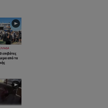
ΑΜΜΟΣ - Η πρώτη ανάγνωση
(αναλόγιο) στο θέατρο Άβατον
08.08.26 , 13:07
Σέρρες: Απόσπαση προσοχής ή
απειρία πίσω από το φονικό
τροχαίο
08.08.26 , 13:06
ΕΛΛΑΔΑ
MG Motor Greece:
0 επιβάτες
«Απογειώνεται» στο Athens
μερα από τα
Flying Week 2026
ικής
08.08.26 , 12:42
Κρήτη: Η Αστυνομία διαψεύδει
την απόπειρα ασέλγειας σε
ανήλικη
08.08.26 , 12:30
Πρωταγωνίστρια της Λάμψης: