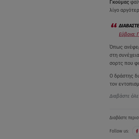
Γκούμας
φαί
λίγο αργότερ
Εύβοια: 
Όπως ανέφερ
στη συνέχεια
σορτς που φ
Ο δράστης δι
τον εντοπισμ
Διαβάστε όλε
Διαβάστε περισ
Follow us: