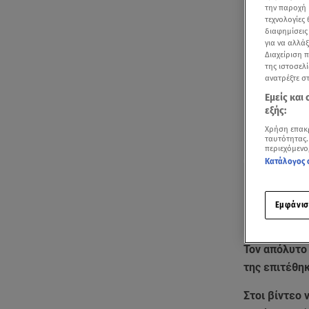
την παροχή 
τεχνολογίες
διαφημίσεις
για να αλλά
Διαχείριση 
της ιστοσελί
ανατρέξτε σ
Εμείς και
εξής:
Χρήση επακ
ταυτότητας.
περιεχόμενο
Κατάλογος 
Εμφάνισ
Τον απόλυτο
της επιτέθηκ
Στοι βίντεο