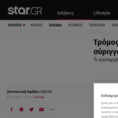
Αθλητικά
Quiz
Ειδήσεις
Lifestyle
Αυτοκίνητο
ΕΙΔΗΣΕΙΣ
ΚΑΙΡΟΣ
ΕΛΛΑΔΑ
ΚΟΣΜΟΣ
ΠΟΛΙΤΙΚΗ
ΕΚ
Τρόμος
σύριγγ
Τι καταγγ
Συντακτική Ομάδα
STAR.GR
Ενδιαφερό
03.09.23, 10:03
ΕΛΛΑΔΑ
Εμείς και οι
αναγνωριστι
δυνατή η ε
εμφανίζοντα