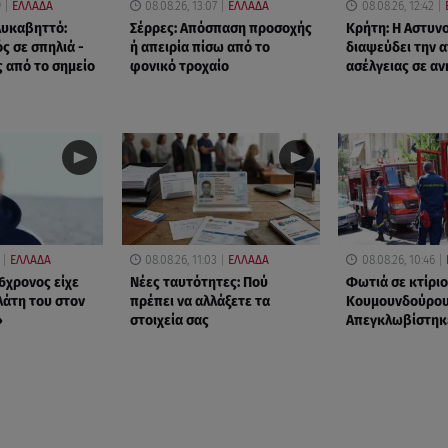
9
ΕΛΛΑΔΑ
08.08.26, 13:07
ΕΛΛΑΔΑ
08.08.26, 12:42
Λυκαβηττό:
Σέρρες: Απόσπαση προσοχής
Κρήτη: Η Αστυν
ς σε σπηλιά -
ή απειρία πίσω από το
διαψεύδει την 
 από το σημείο
φονικό τροχαίο
ασέλγειας σε αν
ΕΛΛΑΔΑ
08.08.26, 11:03
ΕΛΛΑΔΑ
08.08.26, 10:46
6χρονος είχε
Νέες ταυτότητες: Πού
Φωτιά σε κτίριο
λάτη του στον
πρέπει να αλλάξετε τα
Κουμουνδούρου
»
στοιχεία σας
Απεγκλωβίστηκ