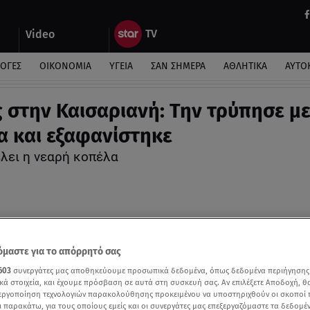
Video
ΛΟΓΕΣ
ΟΙΚΟΝΟΜΙΑ
ΥΓΕΙΑ
ΣΑΝ ΣΗΜΕΡΑ
ΑΘΛΗΤΙΚΑ
ΑΥΤΟ
 στην Καισαριανή: Την τρύπησε μ
α και εξαφανίστηκε
έλει η νεαρή κοπέλα
μαστε για το απόρρητό σας
603
συνεργάτες μας αποθηκεύουμε προσωπικά δεδομένα, όπως δεδομένα περιήγησης
κά στοιχεία, και έχουμε πρόσβαση σε αυτά στη συσκευή σας. Αν επιλέξετε Αποδοχή, θ
νεργοποίηση τεχνολογιών παρακολούθησης προκειμένου να υποστηριχθούν οι σκοποί
ι παρακάτω, για τους οποίους εμείς και οι συνεργάτες μας επεξεργαζόμαστε τα δεδομέ