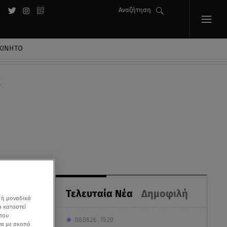
Αναζήτηση
ΚΙΝΗΤΟ
ε
Τελευταία Νέα
Δημοφιλή
 ή μοναδικά
α καταστεί
 που
08.08.26 , 15:20
να με σκοπό