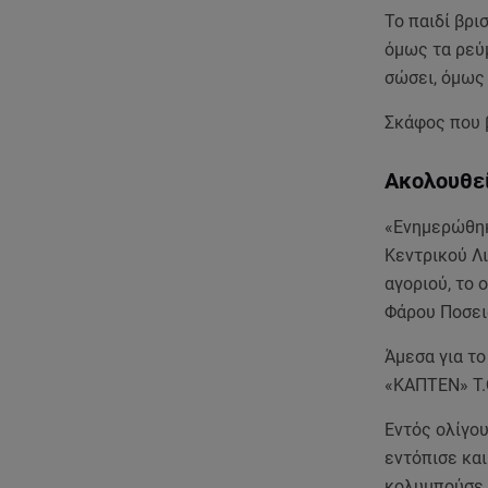
Το παιδί βρι
όμως τα ρεύ
σώσει, όμως
Σκάφος που 
Ακολουθεί
«Ενημερώθηκ
Κεντρικού Λ
αγοριού, το 
Φάρου Ποσει
Άμεσα για το
«ΚΑΠΤΕΝ» Τ.Θ
Εντός ολίγο
εντόπισε και
κολυμπούσε γ