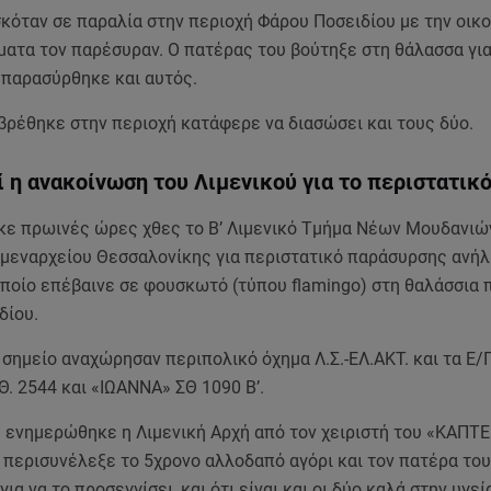
σκόταν σε παραλία στην περιοχή Φάρου Ποσειδίου με την οικο
ματα τον παρέσυραν. Ο πατέρας του βούτηξε στη θάλασσα για
 παρασύρθηκε και αυτός.
βρέθηκε στην περιοχή κατάφερε να διασώσει και τους δύο.
 η ανακοίνωση του Λιμενικού για το περιστατικ
ε πρωινές ώρες χθες το Β’ Λιμενικό Τμήμα Νέων Μουδανιώ
ιμεναρχείου Θεσσαλονίκης για περιστατικό παράσυρσης ανήλ
οποίο επέβαινε σε φουσκωτό (τύπου flamingo) στη θαλάσσια 
δίου.
 σημείο αναχώρησαν περιπολικό όχημα Λ.Σ.-ΕΛ.ΑΚΤ. και τα Ε
. 2544 και «ΙΩΑΝΝΑ» ΣΘ 1090 Β’.
υ ενημερώθηκε η Λιμενική Αρχή από τον χειριστή του «ΚΑΠΤΕ
 περισυνέλεξε το 5χρονο αλλοδαπό αγόρι και τον πατέρα του
ια να το προσεγγίσει, και ότι είναι και οι δύο καλά στην υγεί