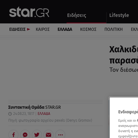
Αθλητικά
Quiz
Ειδήσεις
Lifestyle
Αυτοκίνητο
ΕΙΔΗΣΕΙΣ
ΚΑΙΡΟΣ
ΕΛΛΑΔΑ
ΚΟΣΜΟΣ
ΠΟΛΙΤΙΚΗ
ΕΚ
Χαλκιδ
παρασύ
Τον διέσωσ
Συντακτική Ομάδα
STAR.GR
Ενδιαφερό
24.08.23, 18:17
ΕΛΛΑΔΑ
Εμείς και οι
Πηγή: φωτογραφία αρχείου pexels (Denys Gromov)
αναγνωριστι
δυνατή η ε
εμφανίζοντα