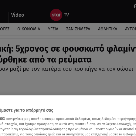
Video
ΛΟΓΕΣ
ΟΙΚΟΝΟΜΙΑ
ΥΓΕΙΑ
ΣΑΝ ΣΗΜΕΡΑ
ΑΘΛΗΤΙΚΑ
ΑΥΤΟ
ική: 5χρονος σε φουσκωτό φλαμί
ρθηκε από τα ρεύματα
αν μαζί με τον πατέρα του που πήγε να τον σώσει
μαστε για το απόρρητό σας
603
συνεργάτες μας αποθηκεύουμε προσωπικά δεδομένα, όπως δεδομένα περιήγησης
κά στοιχεία, και έχουμε πρόσβαση σε αυτά στη συσκευή σας. Αν επιλέξετε Αποδοχή, θ
νεργοποίηση τεχνολογιών παρακολούθησης προκειμένου να υποστηριχθούν οι σκοποί
ι παρακάτω, για τους οποίους εμείς και οι συνεργάτες μας επεξεργαζόμαστε τα δεδομέ