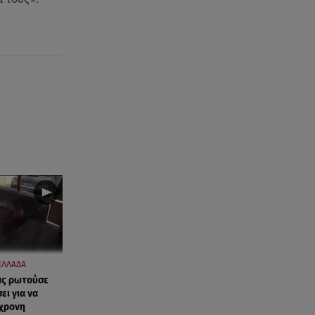
Χανιά: Νεκρή βρέθηκε
αγνοούμενη - Ξέφυγε από
αστυνομικούς που την
εντόπισαν
07.08.26 , 20:18
Μυστράς: Κρίσιμος για το
κατηγορητήριο ο χρόνος
θανάτου του 90χρονου
07.08.26 , 20:13
Κυψέλη: Tι βρέθηκε στο
διαμέρισμα της 38χρονης Λίζα
07.08.26 , 19:15
Συντάξεις Σεπτεμβρίου: Πότε θα
μπουν τα χρήματα στους
ΕΛΛΑΔΑ
λογαριασμούς
ας ρωτούσε
ι για να
0χρονη
07.08.26 , 18:45