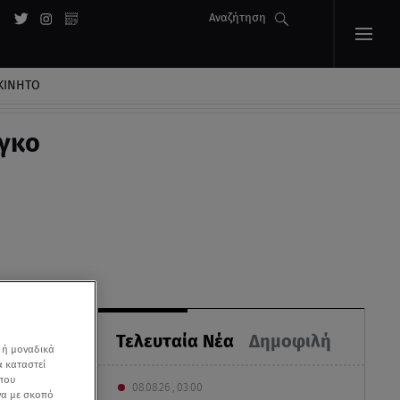
Αναζήτηση
ΚΙΝΗΤΟ
νγκο
Τελευταία Νέα
Δημοφιλή
 ή μοναδικά
α καταστεί
 που
08.08.26 , 03:00
να με σκοπό