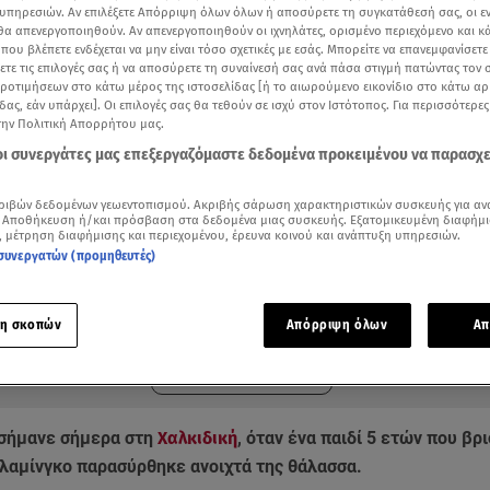
υπηρεσιών. Αν επιλέξετε Απόρριψη όλων όλων ή αποσύρετε τη συγκατάθεσή σας, οι ε
 θα απενεργοποιηθούν. Αν απενεργοποιηθούν οι ιχνηλάτες, ορισμένο περιεχόμενο και κά
 που βλέπετε ενδέχεται να μην είναι τόσο σχετικές με εσάς. Μπορείτε να επανεμφανίσετ
ξετε τις επιλογές σας ή να αποσύρετε τη συναίνεσή σας ανά πάσα στιγμή πατώντας τον
προτιμήσεων στο κάτω μέρος της ιστοσελίδας [ή το αιωρούμενο εικονίδιο στο κάτω α
δας, εάν υπάρχει]. Οι επιλογές σας θα τεθούν σε ισχύ στον Ιστότοπος. Για περισσότερε
την Πολιτική Απορρήτου μας.
 οι συνεργάτες μας επεξεργαζόμαστε δεδομένα προκειμένου να παρασχ
ριβών δεδομένων γεωεντοπισμού. Ακριβής σάρωση χαρακτηριστικών συσκευής για αν
 Αποθήκευση ή/και πρόσβαση στα δεδομένα μιας συσκευής. Εξατομικευμένη διαφήμι
, μέτρηση διαφήμισης και περιεχομένου, έρευνα κοινού και ανάπτυξη υπηρεσιών.
συνεργατών (προμηθευτές)
ότερα άρθρα μας στην αναζήτηση σας
.gr στις επιλογές σας
Δείτε περισσότερα άρθρα μας στα αποτελέσματα αναζήτησης
η σκοπών
Απόρριψη όλων
Απ
Add star.gr on Google
σήμανε σήμερα στη
Χαλκιδική
, όταν ένα παιδί 5 ετών που βρ
αμίνγκο παρασύρθηκε ανοιχτά της θάλασσα.