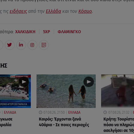
ς τις
ειδήσεις
από την
Ελλάδα
και τον
Κόσμο
.
|
|
σότερα:
ΧΑΛΚΙΔΙΚΗ
5ΧΡ
ΦΛΑΜΙΝΓΚΟ
ΣΗΣ
0
ΕΛΛΑΔΑ
07.08.26, 21:50
ΕΛΛΑΔΑ
07.08.26, 21:32
δάγκωσε
Καιρός: Έρχονται ξανά
Κρήτη: Τουρίστ
αραλία
40άρια - Σε ποιες περιοχές
πόσο να πληρώσε
ασελγήσει σε 1