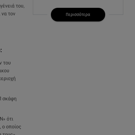
γένειά του,
07.08.26 , 21:32
 να τον
Κρήτη: Τουρίστας ρωτούσε
Περισσότερα
πόσο να πληρώσει για να
ασελγήσει σε 10χρονη
07.08.26 , 21:17
Κλήρωση Eurojackpot
ό:
7/8/2026: Οι τυχεροί αριθμοί για
τα 32.000.000 ευρώ
ν του
ικου
07.08.26 , 21:03
περιοχή
Σε τρία επίπεδα οι παραβιάσεις
της Τουρκίας στο Αιγαίο
/Π σκάφη
07.08.26 , 21:00
MINI Aceman E: Τα αξεσουάρ για
περιπετειώδεις διαδρομές
Ν» ότι
, ο οποίος
07.08.26 , 20:47
α τους».