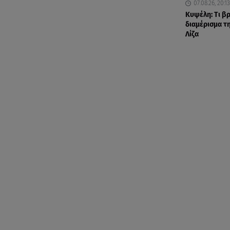
07.08.26, 20:13
Κυψέλη: Tι β
διαμέρισμα τ
Λίζα