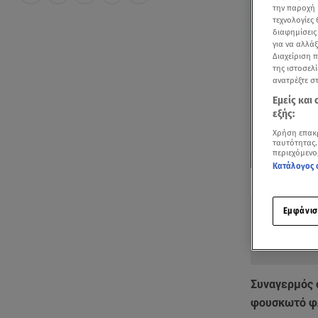
την παροχή 
τεχνολογίες
διαφημίσεις
για να αλλά
Διαχείριση 
της ιστοσελί
ανατρέξτε σ
Εμείς και
εξής:
Χρήση επακ
ταυτότητας.
περιεχόμενο
Κατάλογος 
Δείτε περισσ
Πρόσθηκη star
Εμφάνισ
Συναγερμός 
φουσκωτό φλ