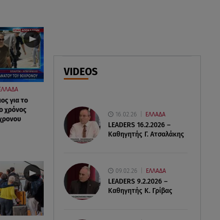
Φωτιά στο Στεφάνι Κορίνθου:
Μήνυμα από το 112 -
Σηκώθηκαν εναέρια μέσα
07.08.26 , 18:34
Έξοδος Αυγούστου: Στο 100% η
VIDEOS
πληρότητα για Κυκλάδες
ΕΛΛΑΔΑ
ος για το
ο χρόνος
16.02.26
ΕΛΛΑΔΑ
χρονου
LEADERS 16.2.2026 –
Καθηγητής Γ. Ατσαλάκης
09.02.26
ΕΛΛΑΔΑ
LEADERS 9.2.2026 –
Καθηγητής Κ. Γρίβας