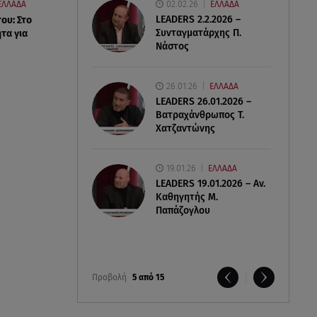
02.02.26
ΕΛΛΑΔΑ
ΕΛΛΑΔΑ
LEADERS 2.2.2026 –
ου: Στο
Συνταγματάρχης Π.
τα για
Νάστος
26.01.26
ΕΛΛΑΔΑ
LEADERS 26.01.2026 –
Βατραχάνθρωπος Τ.
Χατζαντώνης
19.01.26
ΕΛΛΑΔΑ
LEADERS 19.01.2026 – Αν.
Καθηγητής Μ.
Παπάζογλου
Προβολή
5 από 15