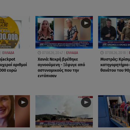
ΕΛΛΑΔΑ
07.08.26, 20:47
ΕΛΛΑΔΑ
07.08.26, 20:18
ojackpot
Χανιά: Νεκρή βρέθηκε
Μυστράς: Κρίσιμ
τυχεροί αριθμοί
αγνοούμενη - Ξέφυγε από
κατηγορητήριο 
.000 ευρώ
αστυνομικούς που την
θανάτου του 90
εντόπισαν