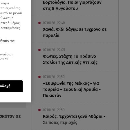
Εορτολόγιο: Ποιοι γιορτάζουν
ν λόγω
στις 8 Αυγούστου
ποιες από τις
ε αυτό το μενού
 σύνδεσμο
ριστερό μέρος
07.08.26 , 22:40
ς λεπτομέρειες
Χανιά: Φίδι δάγκωσε 13χρονο σε
παραλία
εθούν τα
07.08.26 , 22:05
αγνώριση
Φωτιές: Στάχτη Το Πράσινο
ση και
Στολίδι Της Δυτικής Αττικής
07.08.26 , 21:50
«Συμφωνία της Μέκκας» για
οδοχή
Τουρκία – Σαουδική Αραβία -
Πακιστάν
07.08.26 , 21:50
ισκόταν σε
Καιρός: Έρχονται ξανά 40άρια -
Σε ποιες περιοχές