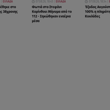
ΕΛΛΑΔΑ
07.08.26, 18:45
ΕΛΛΑΔΑ
07.08.26, 18:34
ρέθηκε στο
Φωτιά στο Στεφάνι
Έξοδος Αυγούστ
ης 38χρονης
Κορίνθου: Μήνυμα από το
100% η πληρότη
112 - Σηκώθηκαν εναέρια
Κυκλάδες
μέσα