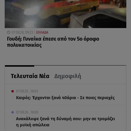
07.08.26, 09:23
ΕΛΛΑΔΑ
Γουδή: Γυναίκα έπεσε από τον 5ο όροφο
πολυκατοικίας
Τελευταία Νέα
Δημοφιλή
07.08.26 , 16:03
Καιρός: Έρχονται ξανά 40άρια - Σε ποιες περιοχές
07.08.26 , 16:00
Ανακάλυψε ξανά τη δύναμή σου: μην σε τρομάζει
η μυϊκή απώλεια