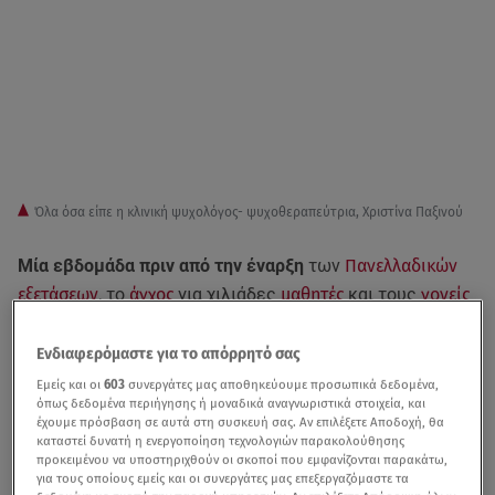
Όλα όσα είπε η κλινική ψυχολόγος- ψυχοθεραπεύτρια, Χριστίνα Παξινoύ
Μία εβδομάδα πριν από την έναρξη
των
Πανελλαδικών
εξετάσεων
, το
άγχος
για χιλιάδες
μαθητές
και τους
γονείς
τους κλιμακώνεται. Υπάρχει όμως τρόπος να
μετατρέψουν οι
έφηβοι
το διαλυτικό άγχος των
Ενδιαφερόμαστε για το απόρρητό σας
Πανελλαδικών, σε
παραγωγικό
και πώς μπορούν οι
Εμείς και οι
603
συνεργάτες μας αποθηκεύουμε προσωπικά δεδομένα,
όπως δεδομένα περιήγησης ή μοναδικά αναγνωριστικά στοιχεία, και
γονείς να σταθούν
αρωγοί στη δύσκολη αυτή δοκιμασία
έχουμε πρόσβαση σε αυτά στη συσκευή σας. Αν επιλέξετε Αποδοχή, θα
των παιδιών τους;
καταστεί δυνατή η ενεργοποίηση τεχνολογιών παρακολούθησης
προκειμένου να υποστηριχθούν οι σκοποί που εμφανίζονται παρακάτω,
για τους οποίους εμείς και οι συνεργάτες μας επεξεργαζόμαστε τα
«Το άγχος είναι καταρχήν παραγωγικό και λειτουργικό