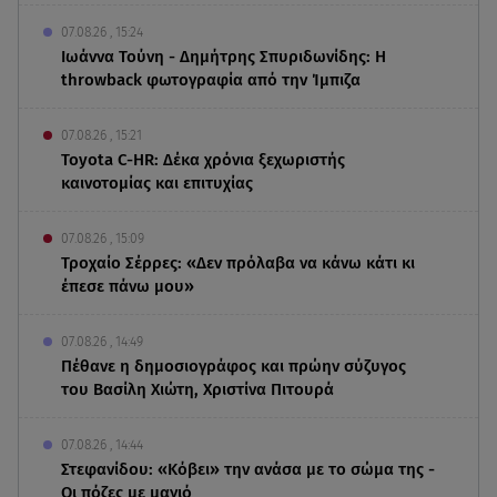
07.08.26 , 15:24
Ιωάννα Τούνη - Δημήτρης Σπυριδωνίδης: Η
throwback φωτογραφία από την Ίμπιζα
07.08.26 , 15:21
Toyota C-HR: Δέκα χρόνια ξεχωριστής
καινοτομίας και επιτυχίας
07.08.26 , 15:09
Τροχαίο Σέρρες: «Δεν πρόλαβα να κάνω κάτι κι
έπεσε πάνω μου»
07.08.26 , 14:49
Πέθανε η δημοσιογράφος και πρώην σύζυγος
του Βασίλη Χιώτη, Χριστίνα Πιτουρά
07.08.26 , 14:44
Στεφανίδου: «Κόβει» την ανάσα με το σώμα της -
Οι πόζες με μαγιό