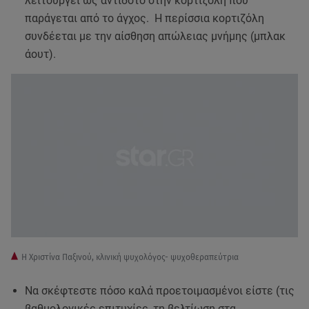
λειτουργεί ως αντίδοτο στην κορτιζόλη που
παράγεται από το άγχος. Η περίσσια κορτιζόλη
συνδέεται με την αίσθηση απώλειας μνήμης (μπλακ
άουτ).
Η Χριστίνα Παξινoύ, κλινική ψυχολόγος- ψυχοθεραπεύτρια
Να σκέφτεστε πόσο καλά προετοιμασμένοι είστε (τις
βαθμολογικές επιτυχίες, τη βελτίωση στα