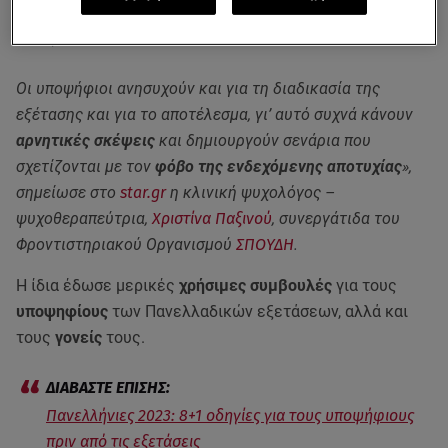
Το εκδηλώνεται με σωματικές και συναισθηματικές ενοχλήσεις - φωτ.
unsplash
Οι υποψήφιοι ανησυχούν και για τη διαδικασία της
εξέτασης και για το αποτέλεσμα, γι’ αυτό συχνά κάνουν
αρνητικές σκέψεις
και δημιουργούν σενάρια που
σχετίζονται με τον
φόβο της ενδεχόμενης αποτυχίας
»,
σημείωσε στο
star.gr
η κλινική ψυχολόγος –
ψυχοθεραπεύτρια,
Χριστίνα Παξινού
, συνεργάτιδα του
Φροντιστηριακού Οργανισμού
ΣΠΟΥΔΗ
.
Η ίδια έδωσε μερικές
χρήσιμες συμβουλές
για τους
υποψηφίους
των Πανελλαδικών εξετάσεων, αλλά και
τους
γονείς
τους.
Πανελλήνιες 2023: 8+1 οδηγίες για τους υποψήφιους
πριν από τις εξετάσεις