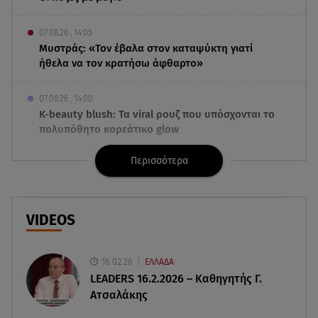
07.08.26 , 14:05
Μυστράς: «Τον έβαλα στον καταψύκτη γιατί
ήθελα να τον κρατήσω άφθαρτο»
07.08.26 , 14:00
K-beauty blush: Τα viral ρουζ που υπόσχονται το
πολυπόθητο κορεάτικο glow
Περισσότερα
07.08.26 , 13:42
Παραλίες: Πάνω από 1.500 έλεγχοι - Στη μάχη
drones και νέες τεχνολογίες
VIDEOS
07.08.26 , 13:33
Καινούργιου:Πένθος για συνεργάτιδά της «Θα
μου λείπεις πάντα και για πάντα»
16.02.26
ΕΛΛΑΔΑ
LEADERS 16.2.2026 – Καθηγητής Γ.
Ατσαλάκης
07.08.26 , 13:16
Γιάννης Στάνκογλου: Δείτε τον έφηβο με μακριά