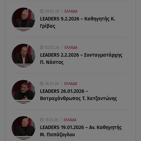
μαλλιά
09.02.26
ΕΛΛΑΔΑ
LEADERS 9.2.2026 – Καθηγητής Κ.
07.08.26 , 13:04
Γρίβας
Συνελήφθη 31χρονος για τις δολοφονίες του
«Ζαμπόν» και του Σκαφτούρου
02.02.26
ΕΛΛΑΔΑ
07.08.26 , 12:51
LEADERS 2.2.2026 – Συνταγματάρχης
Μαριαλένα Ρουμελιώτη: Δύο -υπέροχοι- μήνες
Π. Νάστος
τον γιο της
07.08.26 , 12:35
26.01.26
ΕΛΛΑΔΑ
Τουρισμός για όλους: Συνεχίζονται οι αιτήσεις –
LEADERS 26.01.2026 –
Ποιοι κάνουν σήμερα
Βατραχάνθρωπος Τ. Χατζαντώνης
19.01.26
ΕΛΛΑΔΑ
LEADERS 19.01.2026 – Αν. Καθηγητής
Μ. Παπάζογλου