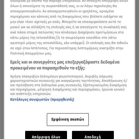
δεδομένα με σκοπό την παροχή υπηρεσιών. Αν επιλέξετε Απόρριψη όλων
συναίσθημα, αφού μας κινητοποιεί να αντεπεξέλθουμε σε
όλων ή αποσύρετε τη συγκατάθεσή σας, οι εν λόγω τεχνολογίες θα
απενεργοποιηθούν. Αν απενεργοποιηθούν οι ιχνηλάτες, ορισμένο
μια κατάσταση. Όταν όμως γίνεται έντονο και μη
περιεχόμενο και κάποιες από τις διαφημίσεις που βλέπετε ενδέχεται να
ελεγχόμενο, τότε εκδηλώνεται με
σωματικές
μην είναι τόσο σχετικές με εσάς. Μπορείτε να επανεμφανίσετε αυτό το
μενού για να αλλάξετε τις επιλογές σας ή να αποσύρετε τη συναίνεσή σας
ενοχλήσεις
(πονοκέφαλος, πόνος στο στομάχι,
ανά πάσα στιγμή πατώντας τον σύνδεσμο Διαχείριση προτιμήσεων στο
ταχυκαρδία, ζάλη, δυσκολία στον ύπνο και τη διατροφή
κάτω μέρος της ιστοσελίδας [ή το αιωρούμενο εικονίδιο στο κάτω
αριστερό μέρος της ιστοσελίδας, εάν υπάρχει]. Οι επιλογές σας θα τεθούν
κλπ.), αλλά και
συναισθηματικές
(τάσεις φυγής,
σε ισχύ στον Ιστότοπος. Για περισσότερες λεπτομέρειες ανατρέξτε στην
ευερεθιστότητα, επιθετικότητα, θυμός, ευσυγκινησία).
Πολιτική Απορρήτου μας.
Εμείς και οι συνεργάτες μας επεξεργαζόμαστε δεδομένα
προκειμένου να παρασχεθούν τα εξής:
Χρήση επακριβών δεδομένων γεωεντοπισμού. Ακριβής σάρωση
χαρακτηριστικών συσκευής για αναγνώριση ταυτότητας. Αποθήκευση ή/
και πρόσβαση στα δεδομένα μιας συσκευής. Εξατομικευμένη διαφήμιση
και περιεχόμενο, μέτρηση διαφήμισης και περιεχομένου, έρευνα κοινού
και ανάπτυξη υπηρεσιών.
Κατάλογος συνεργατών (προμηθευτές)
Εμφάνιση σκοπών
Απόρριψη όλων
Αποδοχή