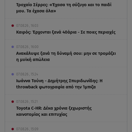
Τροχαίο Σέρρες: «Έχασα τη σύζυγο και το παιδί
μου. Τα έχασα όλα»
07.08.26 , 16:03
Καιρός: Έρχονται ξανά 40άρια - Σε ποιες περιοχές
07.08.26 , 16:00
Ανακάλυψε ξανά τη δύναμή σου: μην σε τρομάζει
η μυϊκή απώλεια
07.08.26 , 15:24
Ιωάννα Τούνη - Δημήτρης Σπυριδωνίδης: Η
throwback φωτογραφία από την Ίμπιζα
07.08.26 , 15:21
Toyota C-HR: Δέκα χρόνια ξεχωριστής
καινοτομίας και επιτυχίας
07.08.26 , 15:09