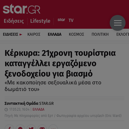
Ειδήσεις
Lifestyle
ΕΙΔΗΣΕΙΣ
ΚΑΙΡΟΣ
ΕΛΛΑΔΑ
ΚΟΣΜΟΣ
ΠΟΛΙΤΙΚΗ
ΕΚΛΟΓ
Κέρκυρα: 21χρονη τουρίστρια
καταγγέλλει εργαζόμενο
ξενοδοχείου για βιασμό
«Με κακοποίησε σεξουαλικά μέσα στο
δωμάτιό του»
Συντακτική Ομάδα
STAR.GR
17.05.23, 16:04
ΕΛΛΑΔΑ
Πηγή: Με πληροφορίες από Ερτ / Φωτογραφία αρχείου unsplash (Eric Ward)