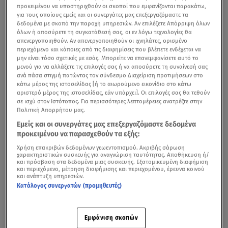
προκειμένου να υποστηριχθούν οι σκοποί που εμφανίζονται παρακάτω,
για τους οποίους εμείς και οι συνεργάτες μας επεξεργαζόμαστε τα
δεδομένα με σκοπό την παροχή υπηρεσιών. Αν επιλέξετε Απόρριψη όλων
όλων ή αποσύρετε τη συγκατάθεσή σας, οι εν λόγω τεχνολογίες θα
απενεργοποιηθούν. Αν απενεργοποιηθούν οι ιχνηλάτες, ορισμένο
περιεχόμενο και κάποιες από τις διαφημίσεις που βλέπετε ενδέχεται να
μην είναι τόσο σχετικές με εσάς. Μπορείτε να επανεμφανίσετε αυτό το
μενού για να αλλάξετε τις επιλογές σας ή να αποσύρετε τη συναίνεσή σας
ανά πάσα στιγμή πατώντας τον σύνδεσμο Διαχείριση προτιμήσεων στο
κάτω μέρος της ιστοσελίδας [ή το αιωρούμενο εικονίδιο στο κάτω
αριστερό μέρος της ιστοσελίδας, εάν υπάρχει]. Οι επιλογές σας θα τεθούν
σε ισχύ στον Ιστότοπος. Για περισσότερες λεπτομέρειες ανατρέξτε στην
Πολιτική Απορρήτου μας.
Εμείς και οι συνεργάτες μας επεξεργαζόμαστε δεδομένα
προκειμένου να παρασχεθούν τα εξής:
Χρήση επακριβών δεδομένων γεωεντοπισμού. Ακριβής σάρωση
χαρακτηριστικών συσκευής για αναγνώριση ταυτότητας. Αποθήκευση ή/
και πρόσβαση στα δεδομένα μιας συσκευής. Εξατομικευμένη διαφήμιση
και περιεχόμενο, μέτρηση διαφήμισης και περιεχομένου, έρευνα κοινού
και ανάπτυξη υπηρεσιών.
Κατάλογος συνεργατών (προμηθευτές)
Εμφάνιση σκοπών