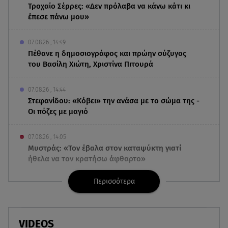
Τροχαίο Σέρρες: «Δεν πρόλαβα να κάνω κάτι κι
έπεσε πάνω μου»
07.08.26 , 14:49
Πέθανε η δημοσιογράφος και πρώην σύζυγος
του Βασίλη Χιώτη, Χριστίνα Πιτουρά
07.08.26 , 14:44
Στεφανίδου: «Κόβει» την ανάσα με το σώμα της -
Οι πόζες με μαγιό
07.08.26 , 14:05
Μυστράς: «Τον έβαλα στον καταψύκτη γιατί
ήθελα να τον κρατήσω άφθαρτο»
Περισσότερα
07.08.26 , 14:00
K-beauty blush: Τα viral ρουζ που υπόσχονται το
πολυπόθητο κορεάτικο glow
VIDEOS