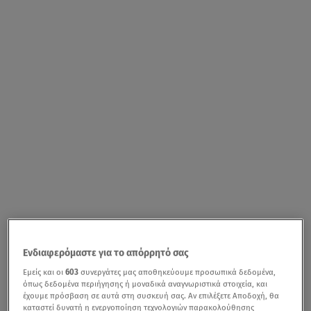
Ενδιαφερόμαστε για το απόρρητό σας
Εμείς και οι
603
συνεργάτες μας αποθηκεύουμε προσωπικά δεδομένα,
όπως δεδομένα περιήγησης ή μοναδικά αναγνωριστικά στοιχεία, και
έχουμε πρόσβαση σε αυτά στη συσκευή σας. Αν επιλέξετε Αποδοχή, θα
καταστεί δυνατή η ενεργοποίηση τεχνολογιών παρακολούθησης