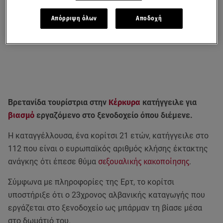
Απόρριψη όλων
Αποδοχή
Βρετανίδα τουρίστρια στην
Κέρκυρα
κατήγγειλε για
βιασμό
εργαζόμενο στο ξενοδοχείο όπου διέμενε.
Η καταγγέλλουσα, ένα κορίτσι 21 ετών, κατήγγειλε στο
112 που είναι ο ευρωπαϊκός αριθμός κλήσης έκτακτης
ανάγκης ότι έπεσε θύμα
σεξουαλικής κακοποίησης
.
Σύμφωνα με πληροφορίες της Ερτ, το κορίτσι
υποστήριξε ότι ο 23χρονος αλβανικής καταγωγής που
εργάζεται στο ξενοδοχείο ως μπάρμαν τη βίασε μέσα
στο δωμάτιό του.