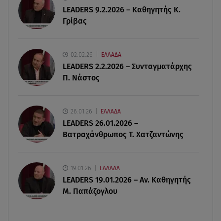
08.08.26 , 23:00
LEADERS 9.2.2026 – Καθηγητής Κ.
Στενά του Ορμούζ: Στο Ιράν ο έλεγχος της
Γρίβας
εισερχόμενης ναυσιπλοΐας
08.08.26 , 22:45
02.02.26
ΕΛΛΑΔΑ
Κρήτη: Τι απαντά η ΕΛ.ΑΣ. για το βίντεο με τον
LEADERS 2.2.2026 – Συνταγματάρχης
μεθυσμένο τουρίστα
Π. Νάστος
08.08.26 , 22:33
Αλεξανδρούπολη: Ανασύρθηκε χωρίς τις
26.01.26
ΕΛΛΑΔΑ
αισθήσεις του ηλικιωμένος από πηγάδι
LEADERS 26.01.2026 –
Βατραχάνθρωπος Τ. Χατζαντώνης
19.01.26
ΕΛΛΑΔΑ
LEADERS 19.01.2026 – Αν. Καθηγητής
Μ. Παπάζογλου