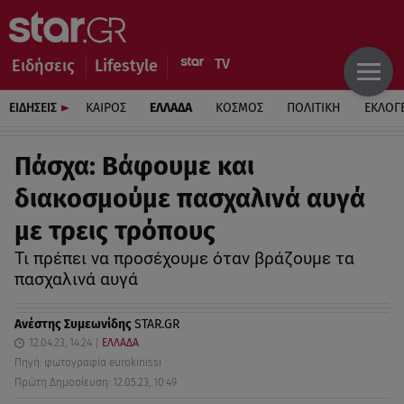
Ειδήσεις
Lifestyle
ΕΙΔΗΣΕΙΣ
ΚΑΙΡΟΣ
ΕΛΛΑΔΑ
ΚΟΣΜΟΣ
ΠΟΛΙΤΙΚΗ
ΕΚΛΟΓ
Πάσχα: Βάφουμε και
διακοσμούμε πασχαλινά αυγά
με τρεις τρόπους
Τι πρέπει να προσέχουμε όταν βράζουμε τα
πασχαλινά αυγά
Ανέστης Συμεωνίδης
STAR.GR
12.04.23, 14:24
ΕΛΛΑΔΑ
Πηγή: φωτογραφία eurokinissi
Πρώτη Δημοσίευση: 12.05.23, 10:49