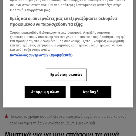
έχουμε. Μπορούμε να επιλέξουμε διαφορετικούς
σε ισχύ στον Ιστότοπος. Για περισσότερες λεπτομέρειες ανατρέξτε στην
Πολιτική Απορρήτου μας.
τρόπους, πέρα από βρώσιμα χρώματα, για να βάψουμε τα
Εμείς και οι συνεργάτες μας επεξεργαζόμαστε δεδομένα
αυγά μας και να στολίσουμε με αυτα το
πασχαλινό
προκειμένου να παρασχεθούν τα εξής:
τραπέζι
», σημείωσε.
Χρήση επακριβών δεδομένων γεωεντοπισμού. Ακριβής σάρωση
χαρακτηριστικών συσκευής για αναγνώριση ταυτότητας. Αποθήκευση ή/
και πρόσβαση στα δεδομένα μιας συσκευής. Εξατομικευμένη διαφήμιση
και περιεχόμενο, μέτρηση διαφήμισης και περιεχομένου, έρευνα κοινού
και ανάπτυξη υπηρεσιών.
Κατάλογος συνεργατών (προμηθευτές)
Εμφάνιση σκοπών
Απόρριψη όλων
Αποδοχή
Το κόκκινο χρώμα συμβολίζει στα πασχαλινά αυγά, το αίμα του Χριστού,
αλλά και την ελπίδα για Ανάσταση (φωτ. eurokinissi)
Μυστικά για να μην σπάσουν τα αυγά