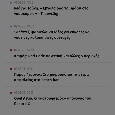
09.08.26 , 10:10
Ιωάννα Τούνη: «Έβγαλα όλο το βράδυ στο
νοσοκομείο» - Τι συνέβη;
09.08.26 , 10:00
Σαλάτα ζυμαρικών: 20 ιδέες για εύκολες και
νόστιμες καλοκαιρινές συνταγές
09.08.26 , 09:49
Καιρός: Red Code σε Αττική και άλλες 5 περιοχές
09.08.26 , 09:19
Πάρος 4χρονος: Στο μικροσκόπιο τα μέτρα
ασφαλείας στο beach bar
09.08.26 , 09:15
Opel Astra: Ο «αστραφτερός» απόγονος του
Rekord C