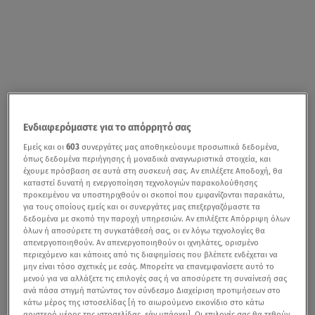
Ενδιαφερόμαστε για το απόρρητό σας
Εμείς και οι
603
συνεργάτες μας αποθηκεύουμε προσωπικά δεδομένα,
Όλα όσα είπε η εκπαιδευτικός και YouTuber Αλένα Κωνσταντινίδου
όπως δεδομένα περιήγησης ή μοναδικά αναγνωριστικά στοιχεία, και
έχουμε πρόσβαση σε αυτά στη συσκευή σας. Αν επιλέξετε Αποδοχή, θα
Κατά την παράδοση την
Μεγάλη Πέμπτη
, την ημέρα του
καταστεί δυνατή η ενεργοποίηση τεχνολογιών παρακολούθησης
προκειμένου να υποστηριχθούν οι σκοποί που εμφανίζονται παρακάτω,
Μυστικού Δείπνου
, βάφουμε τα
πασχαλινά μας
για τους οποίους εμείς και οι συνεργάτες μας επεξεργαζόμαστε τα
δεδομένα με σκοπό την παροχή υπηρεσιών. Αν επιλέξετε Απόρριψη όλων
αυγά
. Μιλώντας στο
star.gr
η εκπαιδευτικός
Αλένα
όλων ή αποσύρετε τη συγκατάθεσή σας, οι εν λόγω τεχνολογίες θα
Κωνσταντινίδου
, μοιράστηκε χρήσιμα
tips
για να
απενεργοποιηθούν. Αν απενεργοποιηθούν οι ιχνηλάτες, ορισμένο
περιεχόμενο και κάποιες από τις διαφημίσεις που βλέπετε ενδέχεται να
βάψουμε
και να
διακοσμήσουμε
φέτος το
Πάσχα
, τα πιο
μην είναι τόσο σχετικές με εσάς. Μπορείτε να επανεμφανίσετε αυτό το
εντυπωσιακά πασχαλινά αυγά.
μενού για να αλλάξετε τις επιλογές σας ή να αποσύρετε τη συναίνεσή σας
ανά πάσα στιγμή πατώντας τον σύνδεσμο Διαχείριση προτιμήσεων στο
κάτω μέρος της ιστοσελίδας [ή το αιωρούμενο εικονίδιο στο κάτω
«Τα
κόκκινα αυγά
, είναι μία μόνο από τις επιλογές που
αριστερό μέρος της ιστοσελίδας, εάν υπάρχει]. Οι επιλογές σας θα τεθούν