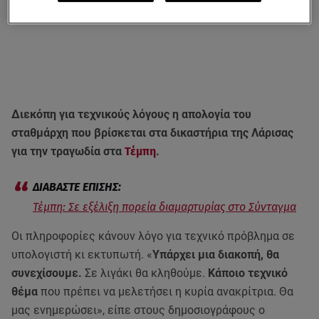
Διεκόπη για τεχνικούς λόγους η απολογία του
σταθμάρχη που βρίσκεται στα δικαστήρια της Λάρισας
για την τραγωδία στα
Τέμπη
.
Τέμπη: Σε εξέλιξη πορεία διαμαρτυρίας στο Σύνταγμα
Οι πληροφορίες κάνουν λόγο για τεχνικό πρόβλημα σε
υπολογιστή κι εκτυπωτή. «
Υπάρχει μια διακοπή, θα
συνεχίσουμε.
Σε λιγάκι θα κληθούμε.
Κάποιο τεχνικό
θέμα
που πρέπει να μελετήσει η κυρία ανακρίτρια. Θα
μας ενημερώσει», είπε στους δημοσιογράφους ο