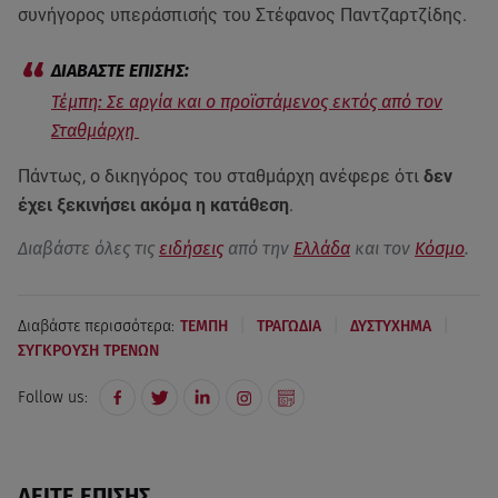
συνήγορος υπεράσπισής του Στέφανος Παντζαρτζίδης.
Τέμπη: Σε αργία και ο προϊστάμενος εκτός από τον
Σταθμάρχη
Πάντως, ο δικηγόρος του σταθμάρχη ανέφερε ότι
δεν
έχει ξεκινήσει ακόμα η κατάθεση
.
Διαβάστε όλες τις
ειδήσεις
από την
Ελλάδα
και τον
Κόσμο
.
|
|
|
Διαβάστε περισσότερα:
ΤΕΜΠΗ
ΤΡΑΓΩΔΙΑ
ΔΥΣΤΥΧΗΜΑ
ΣΥΓΚΡΟΥΣΗ ΤΡΕΝΩΝ
Follow us:
ΔΕΙΤΕ ΕΠΙΣΗΣ