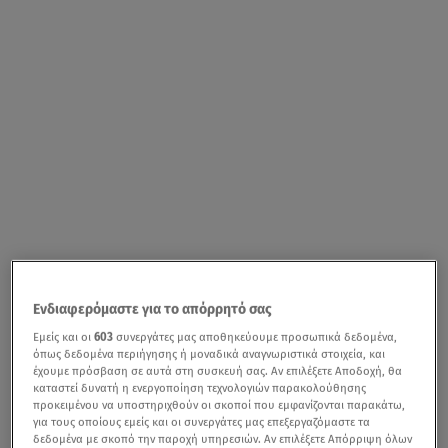
Ενδιαφερόμαστε για το απόρρητό σας
Εμείς και οι
603
συνεργάτες μας αποθηκεύουμε προσωπικά δεδομένα,
όπως δεδομένα περιήγησης ή μοναδικά αναγνωριστικά στοιχεία, και
έχουμε πρόσβαση σε αυτά στη συσκευή σας. Αν επιλέξετε Αποδοχή, θα
καταστεί δυνατή η ενεργοποίηση τεχνολογιών παρακολούθησης
προκειμένου να υποστηριχθούν οι σκοποί που εμφανίζονται παρακάτω,
για τους οποίους εμείς και οι συνεργάτες μας επεξεργαζόμαστε τα
δεδομένα με σκοπό την παροχή υπηρεσιών. Αν επιλέξετε Απόρριψη όλων