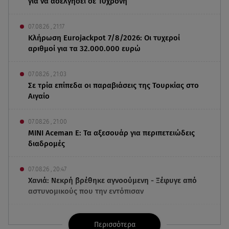
για να ασελγήσει σε 10χρονη
07.08.26 , 21:17
Κλήρωση Eurojackpot 7/8/2026: Οι τυχεροί
αριθμοί για τα 32.000.000 ευρώ
07.08.26 , 21:03
Σε τρία επίπεδα οι παραβιάσεις της Τουρκίας στο
Αιγαίο
07.08.26 , 21:00
MINI Aceman E: Τα αξεσουάρ για περιπετειώδεις
διαδρομές
07.08.26 , 20:47
Χανιά: Νεκρή βρέθηκε αγνοούμενη - Ξέφυγε από
αστυνομικούς που την εντόπισαν
07.08.26 , 20:18
Περισσότερα
Μυστράς: Κρίσιμος για το κατηγορητήριο ο