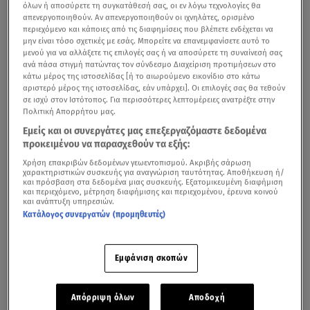
όλων ή αποσύρετε τη συγκατάθεσή σας, οι εν λόγω τεχνολογίες θα
απενεργοποιηθούν. Αν απενεργοποιηθούν οι ιχνηλάτες, ορισμένο
περιεχόμενο και κάποιες από τις διαφημίσεις που βλέπετε ενδέχεται να
μην είναι τόσο σχετικές με εσάς. Μπορείτε να επανεμφανίσετε αυτό το
μενού για να αλλάξετε τις επιλογές σας ή να αποσύρετε τη συναίνεσή σας
ανά πάσα στιγμή πατώντας τον σύνδεσμο Διαχείριση προτιμήσεων στο
κάτω μέρος της ιστοσελίδας [ή το αιωρούμενο εικονίδιο στο κάτω
αριστερό μέρος της ιστοσελίδας, εάν υπάρχει]. Οι επιλογές σας θα τεθούν
σε ισχύ στον Ιστότοπος. Για περισσότερες λεπτομέρειες ανατρέξτε στην
Πολιτική Απορρήτου μας.
Εμείς και οι συνεργάτες μας επεξεργαζόμαστε δεδομένα
προκειμένου να παρασχεθούν τα εξής:
Χρήση επακριβών δεδομένων γεωεντοπισμού. Ακριβής σάρωση
χαρακτηριστικών συσκευής για αναγνώριση ταυτότητας. Αποθήκευση ή/
και πρόσβαση στα δεδομένα μιας συσκευής. Εξατομικευμένη διαφήμιση
και περιεχόμενο, μέτρηση διαφήμισης και περιεχομένου, έρευνα κοινού
και ανάπτυξη υπηρεσιών.
Κατάλογος συνεργατών (προμηθευτές)
Εμφάνιση σκοπών
Απόρριψη όλων
Αποδοχή