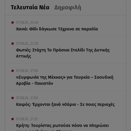
Τελευταία Νέα
Δημοφιλή
07.08.26 , 22:40
Χανιά: Φίδι δάγκωσε 13χρονο σε παραλία
07.08.26 , 22:05
Φωτιές: Στάχτη Το Πράσινο Στολίδι Της Δυτικής
Αττικής
07.08.26 , 21:50
«Συμφωνία της Μέκκας» για Τουρκία – Σαουδική
Αραβία - Πακιστάν
07.08.26 , 21:50
Καιρός: Έρχονται ξανά 40άρια - Σε ποιες περιοχές
07.08.26 , 21:32
Κρήτη: Τουρίστας ρωτούσε πόσο να πληρώσει