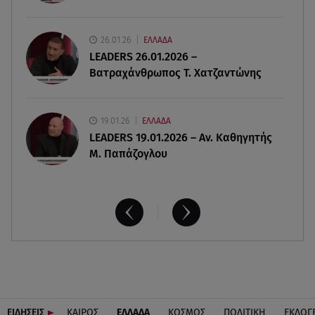
05.08.26 , 20:42
Δέσποινα Μοιραράκη: Οι ξέγνοιαστες στιγμές της
26.01.26
ΕΛΛΑΔΑ
παρουσιάστριας στη Μύκονο
LEADERS 26.01.2026 –
Βατραχάνθρωπος Τ. Χατζαντώνης
19.01.26
ΕΛΛΑΔΑ
LEADERS 19.01.2026 – Αν. Καθηγητής
Μ. Παπάζογλου
ΕΙΔΗΣΕΙΣ
ΚΑΙΡΟΣ
ΕΛΛΑΔΑ
ΚΟΣΜΟΣ
ΠΟΛΙΤΙΚΗ
ΕΚΛΟΓ