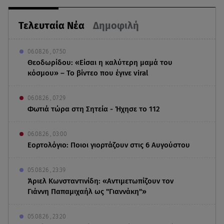
Τελευταία Νέα
Δημοφιλή
06.08.26 , 07:50
Θεοδωρίδου: «Είσαι η καλύτερη μαμά του
κόσμου» – Το βίντεο που έγινε viral
06.08.26 , 07:29
Φωτιά τώρα στη Σητεία - Ήχησε το 112
06.08.26 , 03:00
Εορτολόγιο: Ποιοι γιορτάζουν στις 6 Αυγούστου
05.08.26 , 23:39
Άριελ Κωνσταντινίδη: «Αντιμετωπίζουν τον
Γιάννη Παπαμιχαήλ ως "Γιαννάκη"»
05.08.26 , 23:20