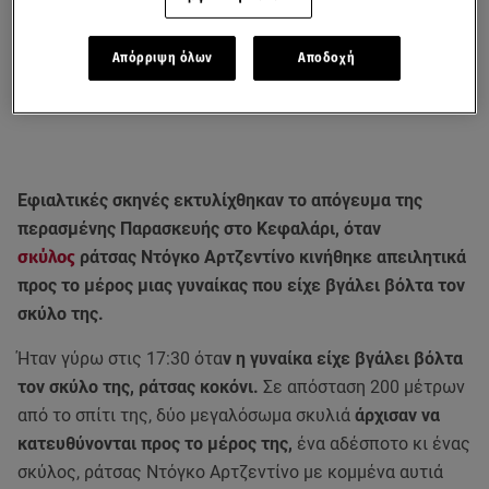
Απόρριψη όλων
Αποδοχή
Εφιαλτικές σκηνές εκτυλίχθηκαν το απόγευμα της
περασμένης Παρασκευής στο Κεφαλάρι, όταν
σκύλος
ράτσας Ντόγκο Αρτζεντίνο κινήθηκε απειλητικά
προς το μέρος μιας γυναίκας που είχε βγάλει βόλτα τον
σκύλο της.
Ήταν γύρω στις 17:30 ότα
ν η γυναίκα είχε βγάλει βόλτα
τον σκύλο της, ράτσας κοκόνι.
Σε απόσταση 200 μέτρων
από το σπίτι της, δύο μεγαλόσωμα σκυλιά
άρχισαν να
κατευθύνονται προς το μέρος της,
ένα αδέσποτο κι ένας
σκύλος, ράτσας Ντόγκο Αρτζεντίνο με κομμένα αυτιά