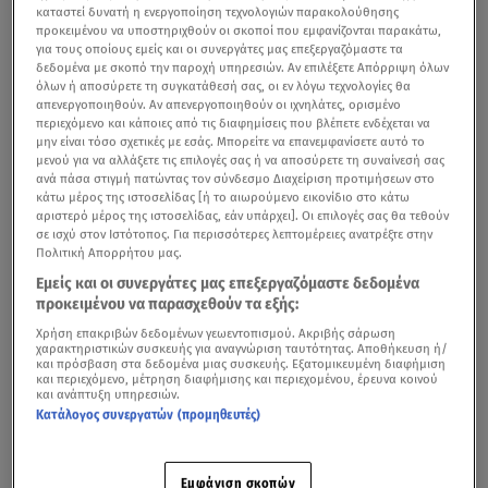
καταστεί δυνατή η ενεργοποίηση τεχνολογιών παρακολούθησης
προκειμένου να υποστηριχθούν οι σκοποί που εμφανίζονται παρακάτω,
για τους οποίους εμείς και οι συνεργάτες μας επεξεργαζόμαστε τα
δεδομένα με σκοπό την παροχή υπηρεσιών. Αν επιλέξετε Απόρριψη όλων
όλων ή αποσύρετε τη συγκατάθεσή σας, οι εν λόγω τεχνολογίες θα
απενεργοποιηθούν. Αν απενεργοποιηθούν οι ιχνηλάτες, ορισμένο
περιεχόμενο και κάποιες από τις διαφημίσεις που βλέπετε ενδέχεται να
μην είναι τόσο σχετικές με εσάς. Μπορείτε να επανεμφανίσετε αυτό το
μενού για να αλλάξετε τις επιλογές σας ή να αποσύρετε τη συναίνεσή σας
ανά πάσα στιγμή πατώντας τον σύνδεσμο Διαχείριση προτιμήσεων στο
κάτω μέρος της ιστοσελίδας [ή το αιωρούμενο εικονίδιο στο κάτω
αριστερό μέρος της ιστοσελίδας, εάν υπάρχει]. Οι επιλογές σας θα τεθούν
σε ισχύ στον Ιστότοπος. Για περισσότερες λεπτομέρειες ανατρέξτε στην
Πολιτική Απορρήτου μας.
Εμείς και οι συνεργάτες μας επεξεργαζόμαστε δεδομένα
προκειμένου να παρασχεθούν τα εξής:
Χρήση επακριβών δεδομένων γεωεντοπισμού. Ακριβής σάρωση
χαρακτηριστικών συσκευής για αναγνώριση ταυτότητας. Αποθήκευση ή/
και πρόσβαση στα δεδομένα μιας συσκευής. Εξατομικευμένη διαφήμιση
και περιεχόμενο, μέτρηση διαφήμισης και περιεχομένου, έρευνα κοινού
και ανάπτυξη υπηρεσιών.
Κατάλογος συνεργατών (προμηθευτές)
Εμφάνιση σκοπών