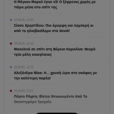
Η Μέγκαν Μαρκλ έγινε 45! Ο ξέφρενος χορός με
τιάρα μέσα στο σπίτι της
05.08.26 , 23:00
Σίσσυ Χρηστίδου: Πιο όμορφη και λαμπερή κι
από το ηλιοβασίλεμα στα Χανιά!
05.08.26 , 22:36
Μακελειό σε σπίτι στη Βόρεια Καρολίνα: Νεκρά
τρία μέλη οικογένειας
05.08.26 , 22:35
Αλεξάνδρα Νίκα: Η... χρυσή ώρα στο σκάφος με
την καλύτερη παρέα!
05.08.26 , 22:27
Πόρτο Ράφτη: Bίντεο Ντοκουμέντο Από Το
Θανατηφόρο Τροχαίο