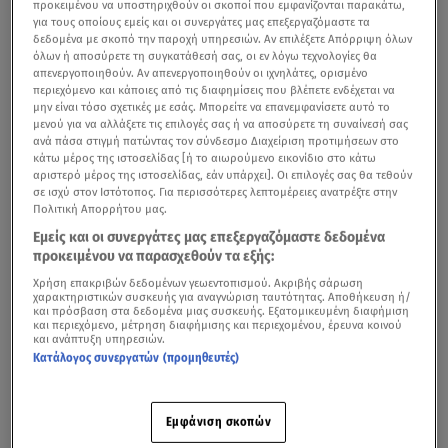
προκειμένου να υποστηριχθούν οι σκοποί που εμφανίζονται παρακάτω,
για τους οποίους εμείς και οι συνεργάτες μας επεξεργαζόμαστε τα
δεδομένα με σκοπό την παροχή υπηρεσιών. Αν επιλέξετε Απόρριψη όλων
όλων ή αποσύρετε τη συγκατάθεσή σας, οι εν λόγω τεχνολογίες θα
απενεργοποιηθούν. Αν απενεργοποιηθούν οι ιχνηλάτες, ορισμένο
περιεχόμενο και κάποιες από τις διαφημίσεις που βλέπετε ενδέχεται να
μην είναι τόσο σχετικές με εσάς. Μπορείτε να επανεμφανίσετε αυτό το
μενού για να αλλάξετε τις επιλογές σας ή να αποσύρετε τη συναίνεσή σας
ανά πάσα στιγμή πατώντας τον σύνδεσμο Διαχείριση προτιμήσεων στο
κάτω μέρος της ιστοσελίδας [ή το αιωρούμενο εικονίδιο στο κάτω
αριστερό μέρος της ιστοσελίδας, εάν υπάρχει]. Οι επιλογές σας θα τεθούν
σε ισχύ στον Ιστότοπος. Για περισσότερες λεπτομέρειες ανατρέξτε στην
Πολιτική Απορρήτου μας.
Εμείς και οι συνεργάτες μας επεξεργαζόμαστε δεδομένα
προκειμένου να παρασχεθούν τα εξής:
Χρήση επακριβών δεδομένων γεωεντοπισμού. Ακριβής σάρωση
χαρακτηριστικών συσκευής για αναγνώριση ταυτότητας. Αποθήκευση ή/
και πρόσβαση στα δεδομένα μιας συσκευής. Εξατομικευμένη διαφήμιση
και περιεχόμενο, μέτρηση διαφήμισης και περιεχομένου, έρευνα κοινού
και ανάπτυξη υπηρεσιών.
Κατάλογος συνεργατών (προμηθευτές)
Εμφάνιση σκοπών