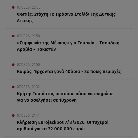
07.08.26 , 22:05
Φωτιές: Στάχτη Το Πράσινο Στολίδι Της Δυτικής
Αττικής
07.08.26 , 21:50
«Συμφωνία της Μέκκας» για Τουρκία – Σαουδική
Αραβία - Πακιστάν
07.08.26 , 21:50
Καιρός: Έρχονται ξανά 40άρια - Σε ποιες περιοχές
07.08.26 , 21:32
Κρήτη: Τουρίστας ρωτούσε πόσο να πληρώσει
για να ασελγήσει σε 10χρονη
07.08.26 , 21:17
Κλήρωση Eurojackpot 7/8/2026: Οι τυχεροί
αριθμοί για τα 32.000.000 ευρώ