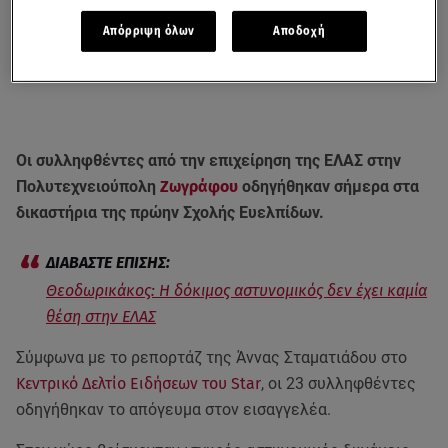
Απόρριψη όλων
Αποδοχή
Οι συλληφθέντες από την επιχείρηση της ΕΛΑΣ στην
Πολυτεχνειούπολη
Ζωγράφου
οδηγήθηκαν σήμερα στα
δικαστήρια της πρώην Σχολής Ευελπίδων.
Θεοδωρικάκος: H δόκιμος αστυνομικός δεν έχει καμία
θέση στην ΕΛΑΣ
Σύμφωνα με το ρεπορτάζ της Άννας Σταματιάδου στο
Κεντρικό Δελτίο Ειδήσεων του Star
, οι 23 συλληφθέντες
οδηγήθηκαν το απόγευμα στον εισαγγελέα.