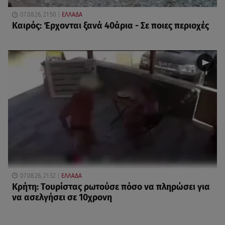
07.08.26, 21:50
ΕΛΛΑΔΑ
Καιρός: Έρχονται ξανά 40άρια - Σε ποιες περιοχές
07.08.26, 21:32
ΕΛΛΑΔΑ
Κρήτη: Τουρίστας ρωτούσε πόσο να πληρώσει για
να ασελγήσει σε 10χρονη