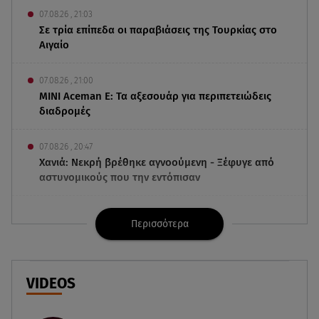
07.08.26 , 21:03
Σε τρία επίπεδα οι παραβιάσεις της Τουρκίας στο
Αιγαίο
07.08.26 , 21:00
MINI Aceman E: Τα αξεσουάρ για περιπετειώδεις
διαδρομές
07.08.26 , 20:47
Χανιά: Νεκρή βρέθηκε αγνοούμενη - Ξέφυγε από
αστυνομικούς που την εντόπισαν
07.08.26 , 20:18
Περισσότερα
Μυστράς: Κρίσιμος για το κατηγορητήριο ο
χρόνος θανάτου του 90χρονου
07.08.26 , 20:13
VIDEOS
Κυψέλη: Tι βρέθηκε στο διαμέρισμα της
38χρονης Λίζα