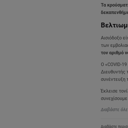
Τα κρούσματ
δεκαπενθήμ
Bελτιωμ
Αισιόδοξο εί
των εμβολια
τον αριθμό 
Ο «COVID-19
Διευθυντής 
συνέντευξη 
Έκλεισε τονί
συνεχίσουμε
Διαβάστε όλε
Διαβάστε περισ