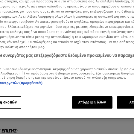
κά στοιχεία, και έχουμε πρόσβαση σε αυτά στη συσκευή σας. Αν επιλέξετε Αποδοχή, θ
νεργοποίηση τεχνολογιών παρακολούθησης προκειμένου να υποστηριχθούν οι σκοποί
ι παρακάτω, για τους οποίους εμείς και οι συνεργάτες μας επεξεργαζόμαστε τα δεδομέ
υπηρεσιών. Αν επιλέξετε Απόρριψη όλων όλων ή αποσύρετε τη συγκατάθεσή σας, οι ε
 θα απενεργοποιηθούν. Αν απενεργοποιηθούν οι ιχνηλάτες, ορισμένο περιεχόμενο και κά
 που βλέπετε ενδέχεται να μην είναι τόσο σχετικές με εσάς. Μπορείτε να επανεμφανίσετ
ξετε τις επιλογές σας ή να αποσύρετε τη συναίνεσή σας ανά πάσα στιγμή πατώντας τον
προτιμήσεων στο κάτω μέρος της ιστοσελίδας [ή το αιωρούμενο εικονίδιο στο κάτω α
δας, εάν υπάρχει]. Οι επιλογές σας θα τεθούν σε ισχύ στον Ιστότοπος. Για περισσότερε
την Πολιτική Απορρήτου μας.
 οι συνεργάτες μας επεξεργαζόμαστε δεδομένα προκειμένου να παρασχ
ριβών δεδομένων γεωεντοπισμού. Ακριβής σάρωση χαρακτηριστικών συσκευής για αν
 Αποθήκευση ή/και πρόσβαση στα δεδομένα μιας συσκευής. Εξατομικευμένη διαφήμι
Δείτε περισσότερα άρθρα μας στα αποτελέσματα αναζήτησης
, μέτρηση διαφήμισης και περιεχομένου, έρευνα κοινού και ανάπτυξη υπηρεσιών.
συνεργατών (προμηθευτές)
Add star.gr on Google
η σκοπών
Απόρριψη όλων
Απ
αν ή δύο μήνες είναι ασφαλείς όσοι κόλλησαν
κορωνοϊό
»
, τό
γγελος Μανωλόπουλος, καθηγητής Φαρμακολογίας.