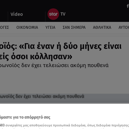
Video
ΛΟΓΕΣ
ΟΙΚΟΝΟΜΙΑ
ΥΓΕΙΑ
ΣΑΝ ΣΗΜΕΡΑ
ΑΘΛΗΤΙΚΑ
ΑΥΤΟ
ϊός: «Για έναν ή δύο μήνες είναι
ίς όσοι κόλλησαν»
ρωνοϊός δεν έχει τελειώσει ακόμη πουθενά
μαστε για το απόρρητό σας
603
συνεργάτες μας αποθηκεύουμε προσωπικά δεδομένα, όπως δεδομένα περιήγησης