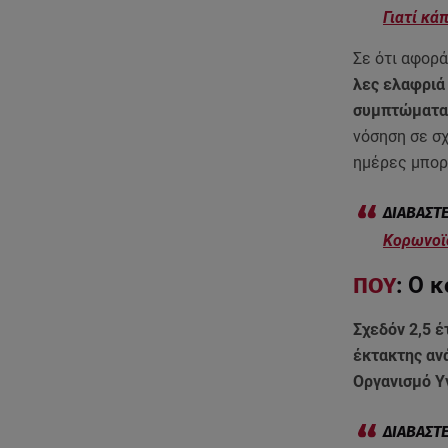
Γιατί κά
Σε ότι αφορ
λες ελαφριά 
συμπτώματα
νόσηση σε σχ
ημέρες μπορ
Κορωνοϊό
ΠΟΥ
: Ο 
Σχεδόν 2,5 
έκτακτης αν
Οργανισμό Υ