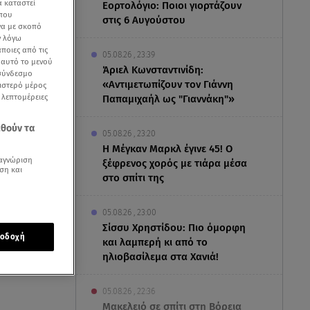
α καταστεί
Εορτολόγιο: Ποιοι γιορτάζουν
 που
στις 6 Αυγούστου
να με σκοπό
ν λόγω
ποιες από τις
05.08.26 , 23:39
ε αυτό το μενού
Άριελ Κωνσταντινίδη:
 σύνδεσμο
«Αντιμετωπίζουν τον Γιάννη
ριστερό μέρος
ς λεπτομέρειες
Παπαμιχαήλ ως "Γιαννάκη"»
εθούν τα
05.08.26 , 23:20
Η Μέγκαν Μαρκλ έγινε 45! Ο
αγνώριση
ξέφρενος χορός με τιάρα μέσα
ση και
στο σπίτι της
05.08.26 , 23:00
Σίσσυ Χρηστίδου: Πιο όμορφη
οδοχή
και λαμπερή κι από το
νισε μεταξύ
ηλιοβασίλεμα στα Χανιά!
05.08.26 , 22:36
Μακελειό σε σπίτι στη Βόρεια