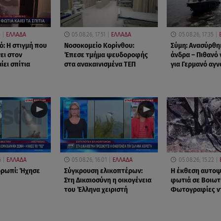
5
ΕΛΛΑΔΑ
05.08.26, 17:51
ΕΛΛΑΔΑ
05.08.26, 17:35
ό: Η στιγμή που
Νοσοκομείο Κορίνθου:
Σύμη: Ανασύρθη
ει στον
Έπεσε τμήμα ψευδοροφής
άνδρα – Πιθανό 
ίει σπίτια
στα ανακαινισμένα ΤΕΠ
για Γερμανό αγ
6
ΕΛΛΑΔΑ
05.08.26, 16:01
ΕΛΛΑΔΑ
05.08.26, 15:22
ορωπί: Ήχησε
Σύγκρουση ελικοπτέρων:
Η έκθεση αυτοψί
Στη Δικαιοσύνη η οικογένεια
φωτιά σε Βοιωτ
του Έλληνα χειριστή
Φωτογραφίες ν