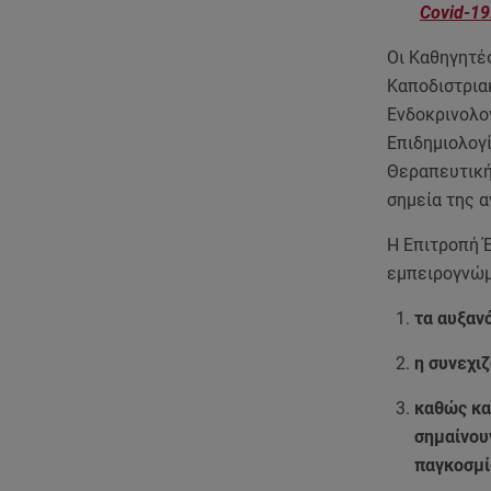
Covid-19
Οι Καθηγητές
Καποδιστρια
Ενδοκρινολο
Επιδημιολογ
Θεραπευτική
σημεία της 
Η Επιτροπή 
εμπειρογνώμ
τα αυξαν
η συνεχιζ
καθώς και
σημαίνουν
παγκοσμ