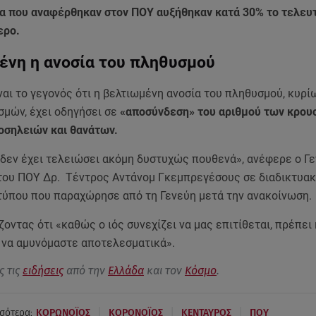
α που αναφέρθηκαν στον ΠΟΥ αυξήθηκαν κατά 30% το τελευ
ερο.
ένη η ανοσία του πληθυσμού
ναι το γεγονός ότι η βελτιωμένη ανοσία του πληθυσμού, κυρ
σμών, έχει οδηγήσει σε
«αποσύνδεση» του αριθμού των κρου
νοσηλειών και θανάτων.
 δεν έχει τελειώσει ακόμη δυστυχώς πουθενά», ανέφερε ο Γε
του ΠΟΥ Δρ. Τέντρος Αντάνομ Γκεμπρεγέσους σε διαδικτυα
τύπου που παραχώρησε από τη Γενεύη μετά την ανακοίνωση.
ζοντας ότι «καθώς ο ιός συνεχίζει να μας επιτίθεται, πρέπει 
 να αμυνόμαστε αποτελεσματικά».
ς τις
ειδήσεις
από την
Ελλάδα
και τον
Κόσμο
.
|
|
|
σότερα:
ΚΟΡΩΝΟΪΟΣ
ΚΟΡΟΝΟΪΟΣ
ΚΕΝΤΑΥΡΟΣ
ΠΟΥ