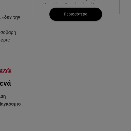
Καρολίνα: Νεκρά τρία μέλη
οικογένειας
Περισσότερα
ι
«δεν την
05.08.26 , 22:35
Αλεξάνδρα Νίκα: Η... χρυσή ώρα
η σοβαρή
στο σκάφος με την καλύτερη
σερις
παρέα!
05.08.26 , 22:27
Πόρτο Ράφτη: Bίντεο
συχία
Ντοκουμέντο Από Το
Θανατηφόρο Τροχαίο
θενά
05.08.26 , 22:19
αση
Σαμοθράκη: «Μαμά νόμιζες ότι
Παγκόσμιο
δε θα σε ξαναδώ;» -Τα πρώτα
λόγια του 22χρονου
05.08.26 , 21:48