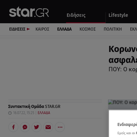
Αθλητικά
Quiz
Ειδήσεις
Lifestyle
Αυτοκίνητο
ΕΙΔΗΣΕΙΣ
ΚΑΙΡΟΣ
ΕΛΛΑΔΑ
ΚΟΣΜΟΣ
ΠΟΛΙΤΙΚΗ
ΕΚ
Kορωνο
ασφαλε
ΠΟΥ: Ο κο
Συντακτική Ομάδα
STAR.GR
16.07.22, 15:25
ΕΛΛΑΔΑ
Ενδιαφερό
Εμείς και οι