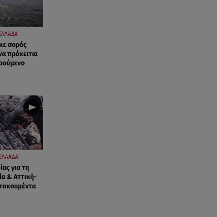
ΕΛΛΑΔΑ
κε σορός
να πρόκειται
νοούμενο
ΕΛΛΑΔΑ
ας για τη
ία & Αττική-
τοκουμέντα