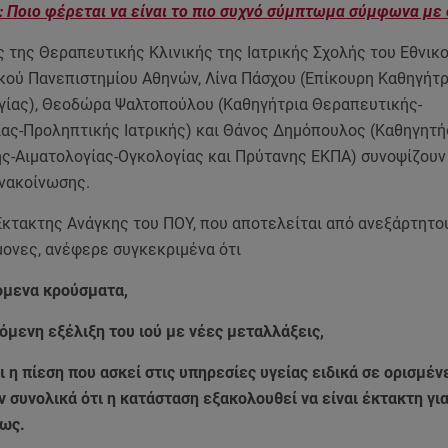
: Ποιο φέρεται να είναι το πιο συχνό σύμπτωμα σύμφωνα με 
 της Θεραπευτικής Κλινικής της Ιατρικής Σχολής του Εθνικο
κού Πανεπιστημίου Αθηνών, Λίνα Πάσχου (Επίκουρη Καθηγήτρ
γίας), Θεοδώρα Ψαλτοπούλου (Καθηγήτρια Θεραπευτικής-
ίας-Προληπτικής Ιατρικής) και Θάνος Δημόπουλος (Καθηγητή
ς-Αιματολογίας-Ογκολογίας και Πρύτανης ΕΚΠΑ) συνοψίζουν 
ανακοίνωσης.
Έκτακτης Ανάγκης του ΠΟΥ, που αποτελείται από ανεξάρτητο
ονες, ανέφερε συγκεκριμένα ότι
όμενα κρούσματα,
όμενη εξέλιξη του ιού με νέες μεταλλάξεις,
 η πίεση που ασκεί στις υπηρεσίες υγείας ειδικά σε ορισμέ
 συνολικά ότι η κατάσταση εξακολουθεί να είναι έκτακτη για
ίως.