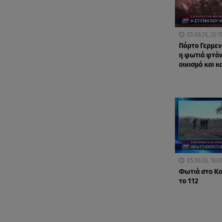
05.08.26, 20:1
Πόρτο Γερμεν
η φωτιά φτάν
οικισμό και κα
05.08.26, 16:0
Φωτιά στο Κ
το 112