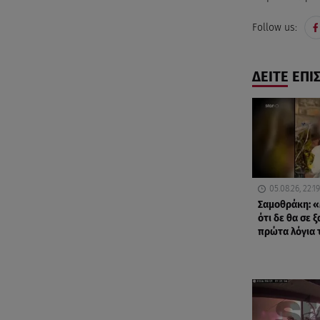
Follow us:
ΔΕΙΤΕ ΕΠΙ
05.08.26, 22:19
Σαμοθράκη: «
ότι δε θα σε 
πρώτα λόγια 