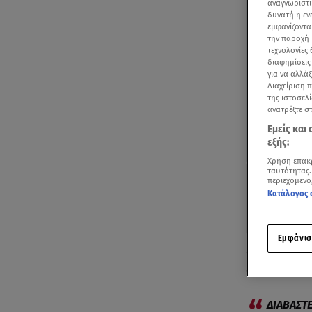
αναγνωριστι
δυνατή η ε
εμφανίζοντα
την παροχή 
τεχνολογίες
διαφημίσεις
για να αλλά
Διαχείριση 
της ιστοσελί
ανατρέξτε σ
Εμείς και
εξής:
Χρήση επακ
ταυτότητας.
περιεχόμενο
Κατάλογος 
Εμφάνισ
«Μόνο για έν
άλλων ο Ευά