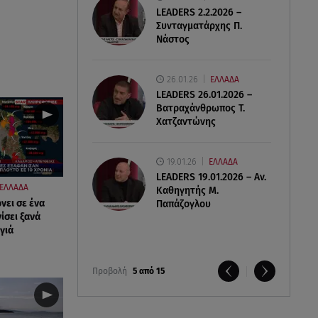
LEADERS 2.2.2026 –
Συνταγματάρχης Π.
Νάστος
26.01.26
ΕΛΛΑΔΑ
LEADERS 26.01.2026 –
Βατραχάνθρωπος Τ.
Χατζαντώνης
19.01.26
ΕΛΛΑΔΑ
LEADERS 19.01.2026 – Αν.
ΕΛΛΑΔΑ
Καθηγητής Μ.
νει σε ένα
Παπάζογλου
ίσει ξανά
γιά
Προβολή
5 από 15