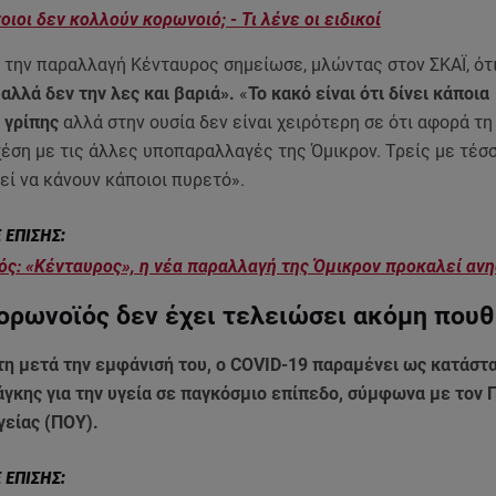
ποιοι δεν κολλούν κορωνοιό; - Τι λένε οι ειδικοί
ά την παραλλαγή Κένταυρος σημείωσε, μλώντας στον ΣΚΑΪ, ότ
αλλά δεν την λες και βαριά».
«
Το κακό είναι ότι δίνει κάποια
 γρίπης
αλλά στην ουσία δεν είναι χειρότερη σε ότι αφορά τ
έση με τις άλλες υποπαραλλαγές της Όμικρον. Τρείς με τέσ
εί να κάνουν κάποιοι πυρετό».
ς: «Κένταυρος», η νέα παραλλαγή της Όμικρον προκαλεί ανη
κορωνοϊός δεν έχει τελειώσει ακόμη που
έτη μετά την εμφάνισή του, ο COVID-19 παραμένει ως κατάστ
άγκης για την υγεία σε παγκόσμιο επίπεδο, σύμφωνα με τον 
γείας (ΠΟΥ).