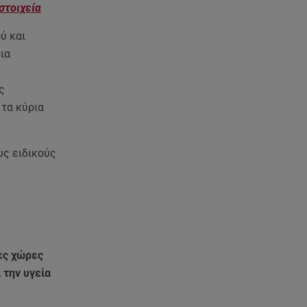
Starte - Γιώργος Δουατζής: «Με
στοιχεία
θέλγει ιδιαιτέρως κάθε μορφή
τέχνης»
ύ και
ια
05.08.26 , 21:41
«Στην κόψη του ξυραφιού» οι
ς
συνομιλίες ΗΠΑ – Ιράν
τα κύρια
05.08.26 , 21:22
Ευρυδίκη Βαλαβάνη για
υς ειδικούς
Γρηγόρη Μόργκαν:
«Oνειρευόμουν έναν άντρα σαν
εσένα»
05.08.26 , 20:51
Με γαλλικό... κλειδί η ηλεκτρική
διασύνδεση Ελλάδας – Κύπρου
νες χώρες
(GSI)
 την υγεία
05.08.26 , 20:42