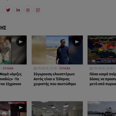
ΣΗΣ
ΕΛΛΑΔΑ
05.08.26, 20:39
ΕΛΛΑΔΑ
05.08.26, 20:36
Μαμά νόμιζες
Σύγκρουση ελικοπτέρων:
Πόσο καιρό παίρ
ξαναδώ;» -Τα
Αυτός είναι ο Έλληνας
δάσος να πρασιν
του 22χρονου
χειριστής που σκοτώθηκε
μετά από πυρκα