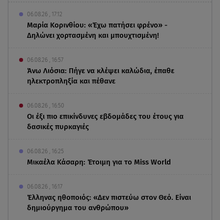
06.08.26 , 17:12
Μαρία Κορινθίου: «Έχω πατήσει φρένο» -
Δηλώνει χορτασμένη και μπουχτισμένη!
06.08.26 , 16:57
Άνω Λιόσια: Πήγε να κλέψει καλώδια, έπαθε
ηλεκτροπληξία και πέθανε
06.08.26 , 16:50
Οι έξι πιο επικίνδυνες εβδομάδες του έτους για
δασικές πυρκαγιές
06.08.26 , 16:25
Μικαέλα Κάσαρη: Έτοιμη για το Miss World
06.08.26 , 16:17
Έλληνας ηθοποιός: «Δεν πιστεύω στον Θεό. Είναι
δημιούργημα του ανθρώπου»