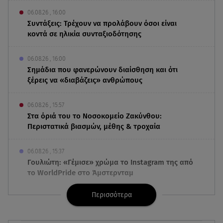
06.08.26 , 16:00
Συντάξεις: Τρέχουν να προλάβουν όσοι είναι
κοντά σε ηλικία συνταξιοδότησης
06.08.26 , 16:00
Σημάδια που φανερώνουν διαίσθηση και ότι
ξέρεις να «διαβάζεις» ανθρώπους
06.08.26 , 15:57
Στα όριά του το Νοσοκομείο Ζακύνθου:
Περιστατικά βιασμών, μέθης & τροχαία
06.08.26 , 15:37
Γουλιώτη: «Γέμισε» χρώμα το Instagram της από
το WorldPride στο Άμστερνταμ
Περισσότερα
06.08.26 , 15:35
Suzuki: Δείτε πόσα αυτοκίνητα πούλησε