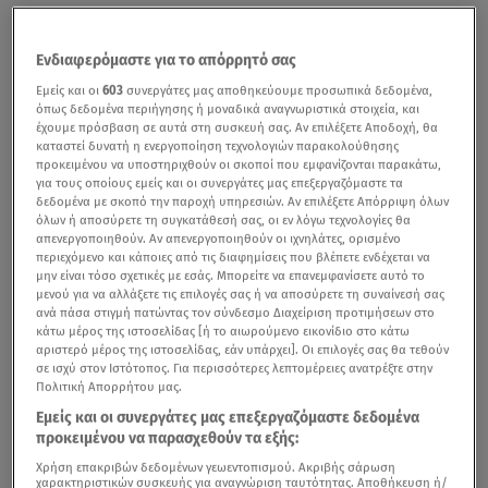
Ενδιαφερόμαστε για το απόρρητό σας
Εμείς και οι
603
συνεργάτες μας αποθηκεύουμε προσωπικά δεδομένα,
όπως δεδομένα περιήγησης ή μοναδικά αναγνωριστικά στοιχεία, και
έχουμε πρόσβαση σε αυτά στη συσκευή σας. Αν επιλέξετε Αποδοχή, θα
καταστεί δυνατή η ενεργοποίηση τεχνολογιών παρακολούθησης
προκειμένου να υποστηριχθούν οι σκοποί που εμφανίζονται παρακάτω,
για τους οποίους εμείς και οι συνεργάτες μας επεξεργαζόμαστε τα
δεδομένα με σκοπό την παροχή υπηρεσιών. Αν επιλέξετε Απόρριψη όλων
όλων ή αποσύρετε τη συγκατάθεσή σας, οι εν λόγω τεχνολογίες θα
απενεργοποιηθούν. Αν απενεργοποιηθούν οι ιχνηλάτες, ορισμένο
περιεχόμενο και κάποιες από τις διαφημίσεις που βλέπετε ενδέχεται να
μην είναι τόσο σχετικές με εσάς. Μπορείτε να επανεμφανίσετε αυτό το
μενού για να αλλάξετε τις επιλογές σας ή να αποσύρετε τη συναίνεσή σας
ανά πάσα στιγμή πατώντας τον σύνδεσμο Διαχείριση προτιμήσεων στο
κάτω μέρος της ιστοσελίδας [ή το αιωρούμενο εικονίδιο στο κάτω
αριστερό μέρος της ιστοσελίδας, εάν υπάρχει]. Οι επιλογές σας θα τεθούν
σε ισχύ στον Ιστότοπος. Για περισσότερες λεπτομέρειες ανατρέξτε στην
Πολιτική Απορρήτου μας.
Εμείς και οι συνεργάτες μας επεξεργαζόμαστε δεδομένα
προκειμένου να παρασχεθούν τα εξής:
Χρήση επακριβών δεδομένων γεωεντοπισμού. Ακριβής σάρωση
χαρακτηριστικών συσκευής για αναγνώριση ταυτότητας. Αποθήκευση ή/