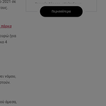
ο 2021 σε
Τροχαίο Σέρρες: «Κοίταξα να
τους.
φύγω αριστερά, αλλά δεν
Περισσότερα
πρόλαβα»
07.08.26 , 13:33
, πάρκα
Καινούργιου:Πένθος για
συνεργάτιδά της «Θα μου
ευρώ (για
λείπεις πάντα και για πάντα»
ιο 4
07.08.26 , 13:16
Γιάννης Στάνκογλου: Δείτε τον
έφηβο με μακριά μαλλιά
07.08.26 , 13:04
ει νόμου,
Συνελήφθη 31χρονος για τις
στούν.
δολοφονίες του «Ζαμπόν» και
του Σκαφτούρου
ού άμεσα,
07.08.26 , 12:51