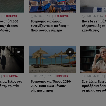
ΟΙΚΟΝΟΜΙΑ
07.08.26, 12:35
ΟΙΚΟΝΟΜΙΑ
06.08.26, 19:44
νω από 1.500
Τουρισμός για όλους:
Πότε δεν επιβά
 μάχη drones
Συνεχίζονται οι αιτήσεις –
κληρονομιάς σε
ολογίες
Ποιοι κάνουν σήμερα
καταθέσεις
9
ΟΙΚΟΝΟΜΙΑ
06.08.26, 18:12
ΟΙΚΟΝΟΜΙΑ
06.08.26, 16:00
είας: Τέλος στο
Τουρισμός για Όλους 2026-
Συντάξεις: Τρέχ
 την τριετία
2027: Ποια ΑΦΜ κάνουν
προλάβουν όσοι
σήμερα αίτηση
σε ηλικία συντ