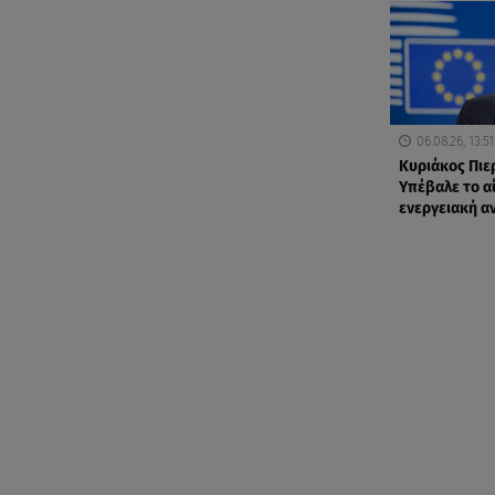
06.08.26, 13:51
Κυριάκος Πιε
Υπέβαλε το αί
ενεργειακή α