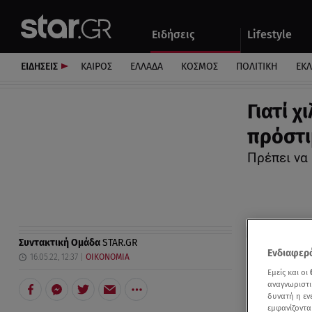
Αθλητικά
Quiz
Ειδήσεις
Lifestyle
Αυτοκίνητο
ΕΙΔΗΣΕΙΣ
ΚΑΙΡΟΣ
ΕΛΛΑΔΑ
ΚΟΣΜΟΣ
ΠΟΛΙΤΙΚΗ
ΕΚ
Γιατί χ
πρόστι
Πρέπει να
Συντακτική Ομάδα
STAR.GR
Ενδιαφερό
16.05.22, 12:37
ΟΙΚΟΝΟΜΙΑ
Εμείς και οι
αναγνωριστι
δυνατή η ε
εμφανίζοντα