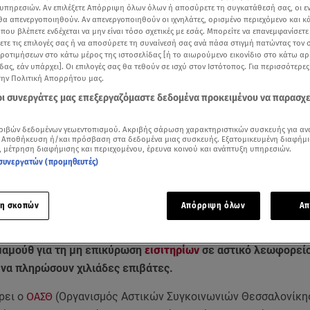
υπηρεσιών. Αν επιλέξετε Απόρριψη όλων όλων ή αποσύρετε τη συγκατάθεσή σας, οι ε
 θα απενεργοποιηθούν. Αν απενεργοποιηθούν οι ιχνηλάτες, ορισμένο περιεχόμενο και κά
 που βλέπετε ενδέχεται να μην είναι τόσο σχετικές με εσάς. Μπορείτε να επανεμφανίσετ
ξετε τις επιλογές σας ή να αποσύρετε τη συναίνεσή σας ανά πάσα στιγμή πατώντας τον
προτιμήσεων στο κάτω μέρος της ιστοσελίδας [ή το αιωρούμενο εικονίδιο στο κάτω α
δας, εάν υπάρχει]. Οι επιλογές σας θα τεθούν σε ισχύ στον Ιστότοπος. Για περισσότερε
την Πολιτική Απορρήτου μας.
 οι συνεργάτες μας επεξεργαζόμαστε δεδομένα προκειμένου να παρασχ
ριβών δεδομένων γεωεντοπισμού. Ακριβής σάρωση χαρακτηριστικών συσκευής για αν
 Αποθήκευση ή/και πρόσβαση στα δεδομένα μιας συσκευής. Εξατομικευμένη διαφήμι
, μέτρηση διαφήμισης και περιεχομένου, έρευνα κοινού και ανάπτυξη υπηρεσιών.
συνεργατών (προμηθευτές)
Δείτε περισσότερα άρθρα μας στα αποτελέσματα αναζήτησης
Add star.gr on Google
η σκοπών
Απόρριψη όλων
Απ
μαμούθ για τη μη επικύρωση
εισιτηρίων
σε αστικό λεωφορεί
 να πληρώσουν χιλιάδες επιβάτες.
ρει ο
ΟΑΣΘ
(Οργανισμός Αστικών Συγκοινωνιών Θεσσαλονίκης