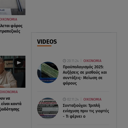
07.08.26 , 11:18
Leapmotor T03: Τώρα με 16.190
ΟΙΚΟΝΟΜΙΑ
ευρώ
λλεται φόρος
 τραπεζικές
07.08.26 , 11:17
VIDEOS
Παρουσιάστρια κοιμήθηκε on
air και έγινε viral- Δείτε το
στιγμιότυπο
20.11.24
ΟΙΚΟΝΟΜΙΑ
Προϋπολογισμός 2025:
Αυξήσεις σε μισθούς και
συντάξεις- Μείωση σε
φόρους
ΟΙΚΟΝΟΜΙΑ
ουν να
02.11.24
ΟΙΚΟΝΟΜΙΑ
 είναι κοντά
Συνταξιούχοι: Τριπλή
αξιοδότησης
ενίσχυση πριν τις γιορτές
- Τι φέρνει ο