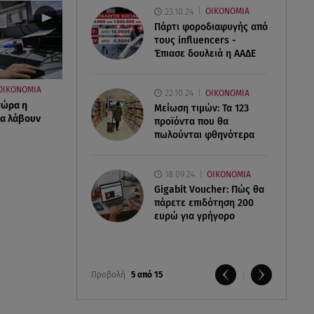
23.10.24
ΟΙΚΟΝΟΜΙΑ
Πάρτι φοροδιαφυγής από
τους influencers -
Έπιασε δουλειά η ΑΑΔΕ
ΟΙΚΟΝΟΜΙΑ
22.10.24
ΟΙΚΟΝΟΜΙΑ
τώρα η
Μείωση τιμών: Τα 123
θα λάβουν
προϊόντα που θα
πωλούνται φθηνότερα
18.09.24
ΟΙΚΟΝΟΜΙΑ
Gigabit Voucher: Πώς θα
πάρετε επιδότηση 200
ευρώ για γρήγορο
Προβολή
5 από 15