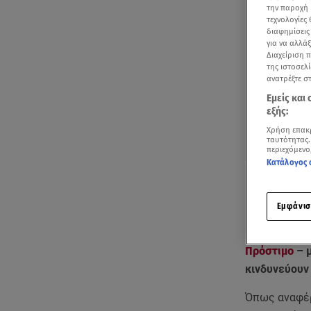
την παροχή 
τεχνολογίες
διαφημίσεις
για να αλλά
Διαχείριση 
της ιστοσελί
ανατρέξτε σ
Εμείς και
εξής:
Χρήση επακ
ταυτότητας.
περιεχόμενο
Κατάλογος 
Εμφάνισ
Πρόστιμο
– 
κινδυνεύουν
Όπως αναφέ