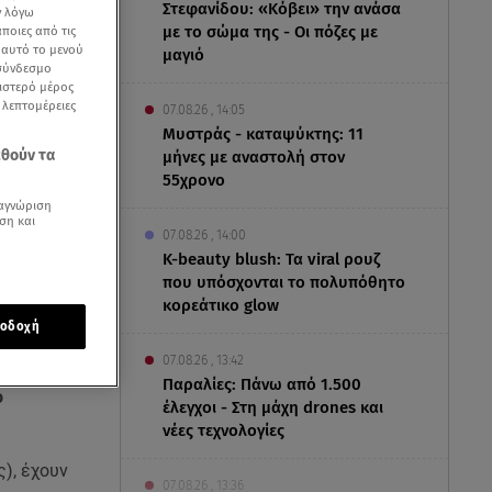
Στεφανίδου: «Κόβει» την ανάσα
ν λόγω
με το σώμα της - Οι πόζες με
ποιες από τις
ε αυτό το μενού
μαγιό
 σύνδεσμο
ριστερό μέρος
ς λεπτομέρειες
07.08.26 , 14:05
Μυστράς - καταψύκτης: 11
εθούν τα
μήνες με αναστολή στον
55χρονο
αγνώριση
ση και
07.08.26 , 14:00
K-beauty blush: Τα viral ρουζ
που υπόσχονται το πολυπόθητο
κορεάτικο glow
οδοχή
07.08.26 , 13:42
Παραλίες: Πάνω από 1.500
ο
έλεγχοι - Στη μάχη drones και
νέες τεχνολογίες
), έχουν
07.08.26 , 13:36