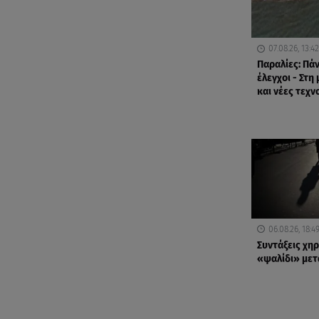
07.08.26, 13:42
Παραλίες: Πά
έλεγχοι - Στη
και νέες τεχν
06.08.26, 18:4
Συντάξεις χηρ
«ψαλίδι» μετά