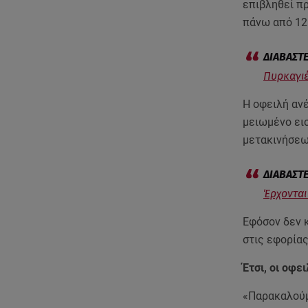
επιβληθεί πρ
πάνω από 12.
Πυρκαγιέ
Η οφειλή ανέ
μειωμένο εισ
μετακινήσεω
Έρχονται
Εφόσον δεν κ
στις εφορία
Έτσι, οι οφε
«Παρακαλούμ