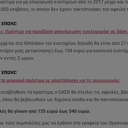
όστιμα για μη επικύρωση εισιτηρίων από το 2017 μέχρι και τ
000 επιβάτες, οι οποίοι δεν έχουν τακτοποιήσει την οφειλή 
ς: Πρόστιμο για παράβαση απαγόρευσης κυκλοφορίας σε δάση
ρχεται στο 60πλάσιο του εισιτηρίου, δηλαδή θα είναι από 27 
ιτήριο μιας μετακίνησης) έως 108 ευρώ για κανονικό εισιτήρ
ν εντός 2 ωρών.
 τα ψηφιακά πρόστιμα με smartphones για τις συγκοινωνίες
αταβληθούν τα πρόστιμα, ο ΟΑΣΘ θα στείλει τις οφειλές, βάσ
ς, όπου θα βεβαιωθούν ως δημόσια έσοδα και θα πανταπλασια
ιλές θα γίνουν από 135 ευρώ έως 540 ευρώ.
ε τους συμπολίτες μας να έρθουν στα γραφεία του Οργανισμ