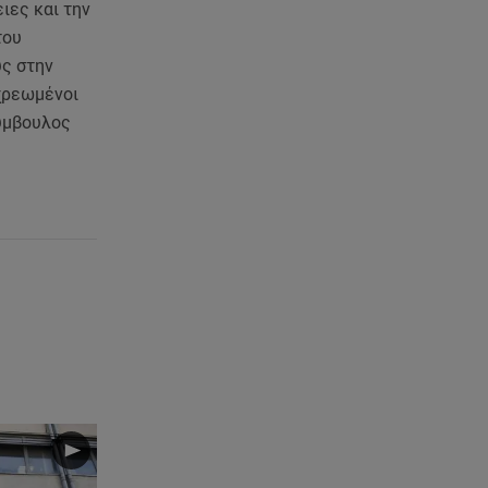
Μαριαλένα Ρουμελιώτη: Δύο
ιες και την
-υπέροχοι- μήνες τον γιο της
του
υς στην
07.08.26 , 12:35
οχρεωμένοι
Τουρισμός για όλους:
Σύμβουλος
Συνεχίζονται οι αιτήσεις – Ποιοι
κάνουν σήμερα
07.08.26 , 12:07
Marfin: Προθεσμία για να
απολογηθεί πήρε η 46χρονη
07.08.26 , 12:00
4 (πολύ σημαντικά) πράγματα
που αποκαλύπτουν οι διακοπές
για τη σχέση σου
07.08.26 , 11:45
Λένα Σαμαρά: Ράγισαν καρδιές
στο ετήσιο μνημόσυνο