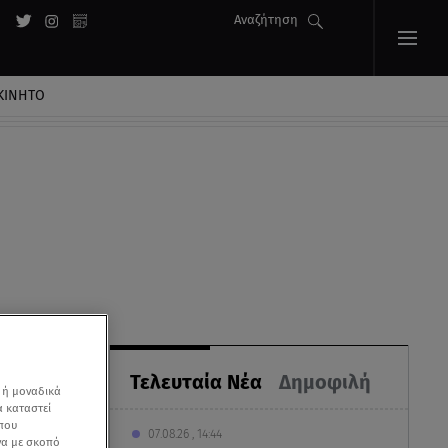
Αναζήτηση
ΚΙΝΗΤΟ
Τελευταία Νέα
Δημοφιλή
 ή μοναδικά
α καταστεί
 που
07.08.26 , 14:44
να με σκοπό