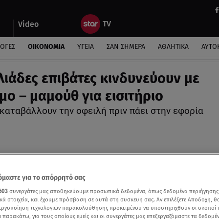
Video
ΛΟΓΕΣ
ΟΙΚΟΝΟΜΙΑ
ΥΓΕΙΑ
ΣΑΝ ΣΗΜΕΡΑ
ΑΘΛΗΤΙΚΑ
ΑΥΤΟ
ιλιάδες επιβάτες κινδυνεύουν με
μο – μαμούθ για εισιτήριο
 καταβάλλουν την οφειλή πριν πάει στην εφορία
μαστε για το απόρρητό σας
603
συνεργάτες μας αποθηκεύουμε προσωπικά δεδομένα, όπως δεδομένα περιήγησης
κά στοιχεία, και έχουμε πρόσβαση σε αυτά στη συσκευή σας. Αν επιλέξετε Αποδοχή, θ
νεργοποίηση τεχνολογιών παρακολούθησης προκειμένου να υποστηριχθούν οι σκοποί
ι παρακάτω, για τους οποίους εμείς και οι συνεργάτες μας επεξεργαζόμαστε τα δεδομέ