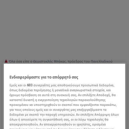
Όλα όσα είπε ο Θεμιστοκλής Μπάκας, πρόεδρος του Πανελλαδικού
Δικτύου E- Real Estates
Ενδιαφερόμαστε για το απόρρητό σας
Δεν έχουν προηγούμενο
οι προ-κρατήσεις για το
Εμείς και οι
603
συνεργάτες μας αποθηκεύουμε προσωπικά δεδομένα,
τριήμερο του
Αγίου Πνεύματος,
σχεδόν
στο σύνολο των
όπως δεδομένα περιήγησης ή μοναδικά αναγνωριστικά στοιχεία, και
έχουμε πρόσβαση σε αυτά στη συσκευή σας. Αν επιλέξετε Αποδοχή, θα
δημοφιλών προορισμών
.
Καθώς πλησιάζει το
τριήμερο
,
καταστεί δυνατή η ενεργοποίηση τεχνολογιών παρακολούθησης
πολλοί είναι εκείνοι που ετοιμάζουν τις βαλίτσες τους
προκειμένου να υποστηριχθούν οι σκοποί που εμφανίζονται παρακάτω,
για τους οποίους εμείς και οι συνεργάτες μας επεξεργαζόμαστε τα
για να φύγουν
εκδρομή
την Παρασκευή (10/6) και να
δεδομένα με σκοπό την παροχή υπηρεσιών. Αν επιλέξετε Απόρριψη όλων
επιστρέψουν τη Δευτέρα (13/6).
όλων ή αποσύρετε τη συγκατάθεσή σας, οι εν λόγω τεχνολογίες θα
απενεργοποιηθούν. Αν απενεργοποιηθούν οι ιχνηλάτες, ορισμένο