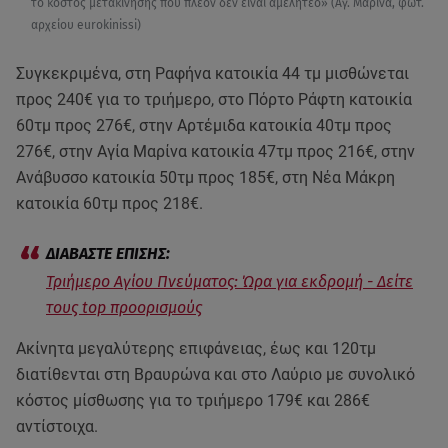
το κόστος μετακίνησης που πλέον δεν είναι αμελητέο» (Αγ. Μαρίνα, φωτ.
αρχείου eurokinissi)
Συγκεκριμένα, στη Ραφήνα κατοικία 44 τμ μισθώνεται
προς 240€ για το τριήμερο, στο Πόρτο Ράφτη κατοικία
60τμ προς 276€, στην Αρτέμιδα κατοικία 40τμ προς
276€, στην Αγία Μαρίνα κατοικία 47τμ προς 216€, στην
Ανάβυσσο κατοικία 50τμ προς 185€, στη Νέα Μάκρη
κατοικία 60τμ προς 218€.
Τριήμερο Αγίου Πνεύματος: Ώρα για εκδρομή - Δείτε
τους top προορισμούς
Ακίνητα μεγαλύτερης επιφάνειας, έως και 120τμ
διατίθενται στη Βραυρώνα και στο Λαύριο με συνολικό
κόστος μίσθωσης για το τριήμερο 179€ και 286€
αντίστοιχα.