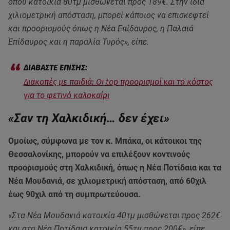
όπου κατοικία 80τμ μισθώνεται προς 189€. Στην ίδια
χιλιομετρική απόσταση, μπορεί κάποιος να επισκεφτεί
και προορισμούς όπως η Νέα Επίδαυρος, η Παλαιά
Επίδαυρος και η παραλία Τυρός», είπε.
Διακοπές με παιδιά: Οι top προορισμοί και το κόστος
για το φετινό καλοκαίρι
«Σαν τη Χαλκιδική… δεν έχει»
Ομοίως, σύμφωνα με τον κ. Μπάκα, οι κάτοικοι της
Θεσσαλονίκης, μπορούν να επιλέξουν κοντινούς
προορισμούς στη Χαλκιδική, όπως η Νέα Ποτίδαια και τα
Νέα Μουδανιά, σε χιλιομετρική απόσταση, από 60χιλ
έως 90χιλ από τη συμπρωτεύουσα.
«Στα Νέα Μουδανιά κατοικία 40τμ μισθώνεται προς 262€
και στη Νέα Ποτίδαια κατοικία 55τμ προς 200€», είπε.