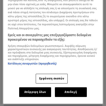
περιεχόμενο και κάποιες από τις διαφημίσεις που βλέπετε ενδέχεται να
«Το ποσοστό προ-κρατήσεων το ερχόμενο τριήμερο,
μην είναι τόσο σχετικές με εσάς. Μπορείτε να επανεμφανίσετε αυτό το
σύμφωνα με τα στοιχεία που προκύπτουν από
μενού για να αλλάξετε τις επιλογές σας ή να αποσύρετε τη συναίνεσή σας
ανά πάσα στιγμή πατώντας τον σύνδεσμο Διαχείριση προτιμήσεων στο
ιστοσελίδες βραχυχρόνιας μίσθωσης για διαμερίσματα ή
κάτω μέρος της ιστοσελίδας [ή το αιωρούμενο εικονίδιο στο κάτω
και ολόκληρες κατοικίες (όχι βίλες), αγγίζει ακόμα και το
αριστερό μέρος της ιστοσελίδας, εάν υπάρχει]. Οι επιλογές σας θα τεθούν
σε ισχύ στον Ιστότοπος. Για περισσότερες λεπτομέρειες ανατρέξτε στην
86% τη δεδομένη στιγμή, ενώ το κόστος για τρεις
Πολιτική Απορρήτου μας.
διανυκτερεύσεις φτάνει ακόμη και τα 1.242 ευρώ, στην
Εμείς και οι συνεργάτες μας επεξεργαζόμαστε δεδομένα
Ύδρα», σημείωσε στο star.gr ο Θεμιστοκλής Μπάκας,
προκειμένου να παρασχεθούν τα εξής:
πρόεδρος του Πανελλαδικού Δικτύου E- Real Estates.
Χρήση επακριβών δεδομένων γεωεντοπισμού. Ακριβής σάρωση
χαρακτηριστικών συσκευής για αναγνώριση ταυτότητας. Αποθήκευση ή/
και πρόσβαση στα δεδομένα μιας συσκευής. Εξατομικευμένη διαφήμιση
και περιεχόμενο, μέτρηση διαφήμισης και περιεχομένου, έρευνα κοινού
και ανάπτυξη υπηρεσιών.
Κατάλογος συνεργατών (προμηθευτές)
Εμφάνιση σκοπών
Απόρριψη όλων
Αποδοχή