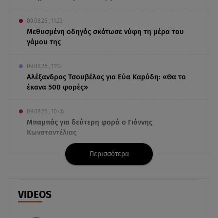
09.08.26 , 11:23
Μεθυσμένη οδηγός σκότωσε νύφη τη μέρα του
γάμου της
09.08.26 , 11:12
Αλέξανδρος Τσουβέλας για Εύα Καρύδη: «Θα το
έκανα 500 φορές»
09.08.26 , 10:46
Μπαμπάς για δεύτερη φορά ο Γιάννης
Κωνσταντέλιας
Περισσότερα
09.08.26 , 10:43
Αλέξης Γεωργούλης: Η ανάρτηση από την
παραλία και οι κοιλιακοί!
VIDEOS
09.08.26 , 10:33
ΕΦΕΤ: Ανακαλείται πασίγνωστη μαρμελάδα