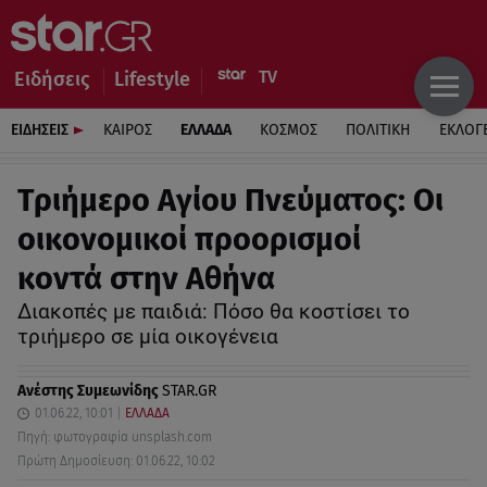
Ειδήσεις
Lifestyle
ΕΙΔΗΣΕΙΣ
ΚΑΙΡΟΣ
ΕΛΛΑΔΑ
ΚΟΣΜΟΣ
ΠΟΛΙΤΙΚΗ
ΕΚΛΟΓ
Τριήμερο Αγίου Πνεύματος: Οι
οικονομικοί προορισμοί
κοντά στην Αθήνα
Διακοπές με παιδιά: Πόσο θα κοστίσει το
τριήμερο σε μία οικογένεια
Ανέστης Συμεωνίδης
STAR.GR
01.06.22, 10:01
ΕΛΛΑΔΑ
Πηγή: φωτογραφία unsplash.com
Πρώτη Δημοσίευση: 01.06.22, 10:02